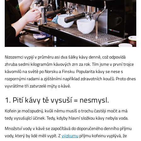
Nizozemci vypijí v průměru asi dva šálky kávy denně, což odpovídá
zhruba sedmi kilogramům kávových zrn za rok. Tím jsme v první trojce
kávomilů na světě po Norsku a Finsku. Popularita kávy se nese s
rozpornými radami a zjištěními například zdravotních koučů. Proto dnes
vyvrátíme tři zatvrzelé mýty o kávě.
1. Pití kávy tě vysuší = nesmysl.
Kofein je močopudný, kvůli němu musíš o trochu častěji močit a má
tedy vysušující účinek. Tedy, kdyby hlavní složkou kávy nebyla voda.
Množství vody v kávě se započítává do doporučeného denního příjmu
vody, který by lidé měli vypít. Z
výzkumu
příjmu kofeinu vyplývá, že