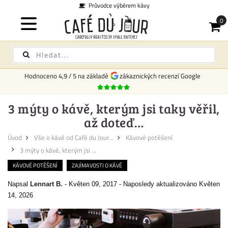
Průvodce výběrem kávy
Hodnoceno
4,9
/
5
na základě
zákaznických recenzí Google
3 mýty o kávě, kterým jsi taky věřil,
až doteď…
Úvod
Vše o kávě od Café du Jour...
Kávové potěšení
3 mýty o kávě, kterým jsi ...
KÁVOVÉ POTĚŠENÍ
ZAJÍMAVOSTI O KÁVĚ
Napsal
Lennart B.
-
Květen 09, 2017
-
Naposledy aktualizováno Květen
14, 2026