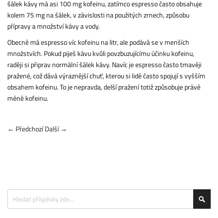
šálek kávy má asi 100 mg kofeinu, zatímco espresso často obsahuje
kolem 75 mg na šálek, v závislosti na použitých zrnech, způsobu
přípravy a množství kávy a vody.
Obecně má espresso víc kofeinu na litr, ale podává se v menších
množstvích. Pokud piješ kávu kvůli povzbuzujícímu účinku kofeinu,
raději si připrav normální šálek kávy. Navíc je espresso často tmavěji
pražené, což dává výraznější chuť, kterou si lidé často spojují s vyšším
obsahem kofeinu. To je nepravda, delší pražení totiž způsobuje právě
méně kofeinu.
← Předchozí
Další →
Search
Sea