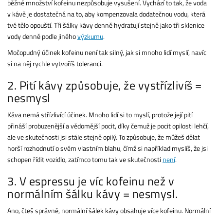
běžné množství kofeinu nezpůsobuje vysušení. Vychází to tak, že voda
v kávě je dostatečná na to, aby kompenzovala dodatečnou vodu, která
tvé tělo opouští. Tři šálky kávy denně hydratují stejně jako tři sklenice
vody denně podle jiného
výzkumu
.
Močopudný účinek kofeinu není tak silný, jak si mnoho lidí myslí, navíc
si na něj rychle vytvoříš toleranci.
2. Pití kávy způsobuje, že vystřízlivíš =
nesmysl
Káva nemá střízlivící účinek. Mnoho lidí si to myslí, protože její pití
přináší probuzenější a vědomější pocit, díky čemuž je pocit opilosti lehčí,
ale ve skutečnosti jsi stále stejně opilý. To způsobuje, že můžeš dělat
horší rozhodnutí o svém vlastním blahu, čímž si například myslíš, že jsi
schopen řídit vozidlo, zatímco tomu tak ve skutečnosti
není
.
3. V espressu je víc kofeinu než v
normálním šálku kávy = nesmysl.
Ano, čteš správně, normální šálek kávy obsahuje více kofeinu. Normální