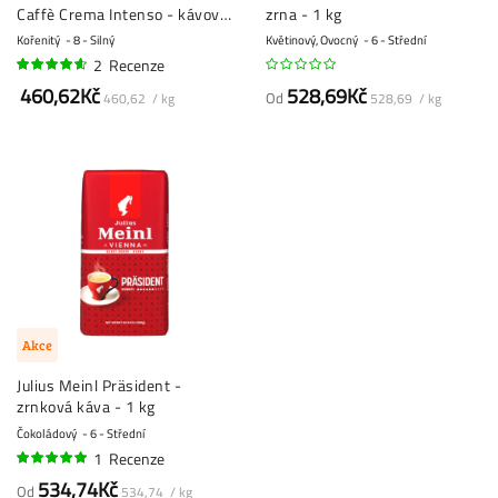
Caffè Crema Intenso - kávová
zrna - 1 kg
zrna - 1 kg
Kořenitý
8 - Silný
Květinový, Ovocný
6 - Střední
2
Recenze
90%
460,62Kč
528,69Kč
Od
460,62 / kg
528,69 / kg
Akce
Julius Meinl Präsident -
zrnková káva - 1 kg
Čokoládový
6 - Střední
1
Recenze
100%
534,74Kč
Od
534,74 / kg