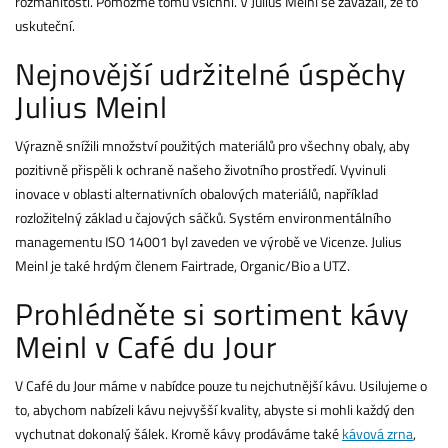
rozmanitosti. Pomozme tomu všichni. V Julius Meinl se zavázali, že to
uskuteční.
Nejnovější udržitelné úspěchy
Julius Meinl
Výrazně snížili množství použitých materiálů pro všechny obaly, aby
pozitivně přispěli k ochraně našeho životního prostředí. Vyvinuli
inovace v oblasti alternativních obalových materiálů, například
rozložitelný základ u čajových sáčků. Systém environmentálního
managementu ISO 14001 byl zaveden ve výrobě ve Vicenze. Julius
Meinl je také hrdým členem Fairtrade, Organic/Bio a UTZ.
Prohlédněte si sortiment kávy
Meinl v Café du Jour
V Café du Jour máme v nabídce pouze tu nejchutnější kávu. Usilujeme o
to, abychom nabízeli kávu nejvyšší kvality, abyste si mohli každý den
vychutnat dokonalý šálek. Kromě kávy prodáváme také
kávová zrna
,