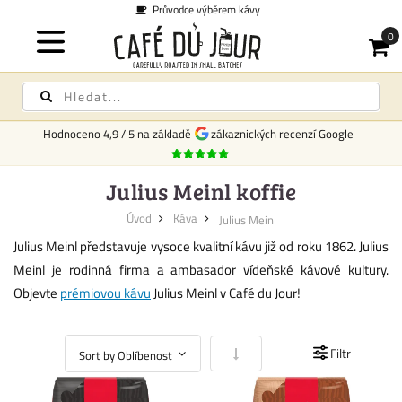
 kávy
Doprava po celé
Hodnoceno
4,9
/
5
na základě
zákaznických recenzí Google
Julius Meinl koffie
Úvod
Káva
Julius Meinl
Julius Meinl představuje vysoce kvalitní kávu již od roku 1862. Julius
Meinl je rodinná firma a ambasador vídeňské kávové kultury.
Objevte
prémiovou kávu
Julius Meinl v Café du Jour!
Nastavit vzestupně
Filtr