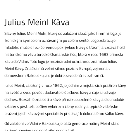
Julius Meinl Káva
Slavný Julius Meinl Mohr, který od založení slouží jako firemní logo, je
ikonickým symbolem uznávaným po celém světě. Logo zobrazuje
mladého muže s fez (červenou pokrývkou hlavy s třásní) a vzdává hold
historickému vlivu turecké Osmanské říše, která v roce 1683 přinesla
kávu do Vídně. Toto logo je mezinárodní ochrannou známkou Julius
Meinl Kávy. Značka má velmi silnou pozici v Evropě, zejména v
domovském Rakousku, ale je dobře zavedená i v zahraničí.
Julius Meinl, založený v roce 1862, je jedním z nejstarších pražíren kávy
na světě a svou pověst dodavatele špičkové kávy a čaje si udržuje
dodnes. Rozsáhlé znalosti o kávě při nákupu zelené kávy a dlouhodobé
vztahy s pěstiteli, pečlivý výběr zrn členy rodiny a typické vídeňské
pražení jejich kávovými specialisty přispívají k dokonalému šálku kávy.
Od založení ve Vídni v Rakousku je pátá generace rodiny Meinl stále
aktivně zapojena do dnešního podnikání!