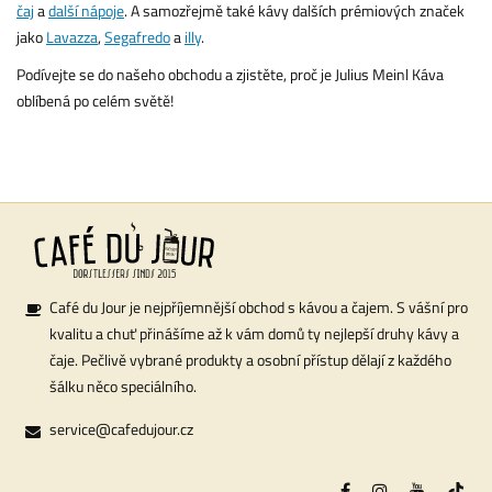
čaj
a
další nápoje
. A samozřejmě také kávy dalších prémiových značek
jako
Lavazza
,
Segafredo
a
illy
.
Podívejte se do našeho obchodu a zjistěte, proč je Julius Meinl Káva
oblíbená po celém světě!
Café du Jour je nejpříjemnější obchod s kávou a čajem. S vášní pro
kvalitu a chuť přinášíme až k vám domů ty nejlepší druhy kávy a
čaje. Pečlivě vybrané produkty a osobní přístup dělají z každého
šálku něco speciálního.
service@cafedujour.cz