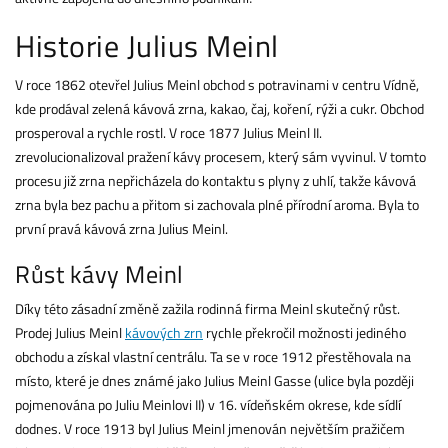
Historie Julius Meinl
V roce 1862 otevřel Julius Meinl obchod s potravinami v centru Vídně,
kde prodával zelená kávová zrna, kakao, čaj, koření, rýži a cukr. Obchod
prosperoval a rychle rostl. V roce 1877 Julius Meinl II.
zrevolucionalizoval pražení kávy procesem, který sám vyvinul. V tomto
procesu již zrna nepřicházela do kontaktu s plyny z uhlí, takže kávová
zrna byla bez pachu a přitom si zachovala plné přírodní aroma. Byla to
první pravá kávová zrna Julius Meinl.
Růst kávy Meinl
Díky této zásadní změně zažila rodinná firma Meinl skutečný růst.
Prodej Julius Meinl
kávových zrn
rychle překročil možnosti jediného
obchodu a získal vlastní centrálu. Ta se v roce 1912 přestěhovala na
místo, které je dnes známé jako Julius Meinl Gasse (ulice byla později
pojmenována po Juliu Meinlovi II) v 16. vídeňském okrese, kde sídlí
dodnes. V roce 1913 byl Julius Meinl jmenován největším pražičem