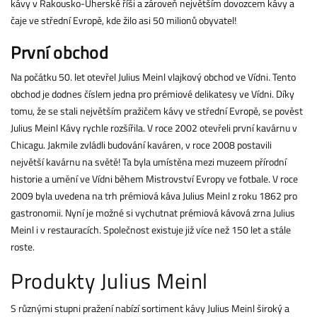
kávy v Rakousko-Uherské říši a zároveň největším dovozcem kávy a
čaje ve střední Evropě, kde žilo asi 50 milionů obyvatel!
První obchod
Na počátku 50. let otevřel Julius Meinl vlajkový obchod ve Vídni. Tento
obchod je dodnes číslem jedna pro prémiové delikatesy ve Vídni. Díky
tomu, že se stali největším pražičem kávy ve střední Evropě, se pověst
Julius Meinl Kávy rychle rozšířila. V roce 2002 otevřeli první kavárnu v
Chicagu. Jakmile zvládli budování kaváren, v roce 2008 postavili
největší kavárnu na světě! Ta byla umístěna mezi muzeem přírodní
historie a umění ve Vídni během Mistrovství Evropy ve fotbale. V roce
2009 byla uvedena na trh prémiová káva Julius Meinl z roku 1862 pro
gastronomii. Nyní je možné si vychutnat prémiová kávová zrna Julius
Meinl i v restauracích. Společnost existuje již více než 150 let a stále
roste.
Produkty Julius Meinl
S různými stupni pražení nabízí sortiment kávy Julius Meinl široký a