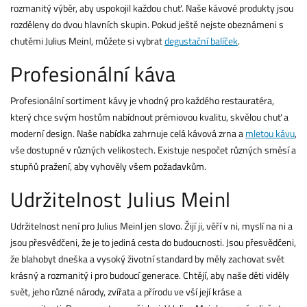
rozmanitý výběr, aby uspokojil každou chuť. Naše kávové produkty jsou
rozděleny do dvou hlavních skupin. Pokud ještě nejste obeznámeni s
chutěmi Julius Meinl, můžete si vybrat
degustační balíček
.
Profesionální káva
Profesionální sortiment kávy je vhodný pro každého restauratéra,
který chce svým hostům nabídnout prémiovou kvalitu, skvělou chuť a
moderní design. Naše nabídka zahrnuje celá kávová zrna a
mletou kávu
,
vše dostupné v různých velikostech. Existuje nespočet různých směsí a
stupňů pražení, aby vyhověly všem požadavkům.
Udržitelnost Julius Meinl
Udržitelnost není pro Julius Meinl jen slovo. Žijí ji, věří v ni, myslí na ni a
jsou přesvědčeni, že je to jediná cesta do budoucnosti. Jsou přesvědčeni,
že blahobyt dneška a vysoký životní standard by měly zachovat svět
krásný a rozmanitý i pro budoucí generace. Chtějí, aby naše děti viděly
svět, jeho různé národy, zvířata a přírodu ve vší její kráse a