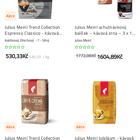
Akce
Julius Meinl Trend Collection
Julius Meinl ochutnávkový
Espresso Classico - kávová
balíček – kávová zrna – 3 x 1
zrna - 1 kg
kg
Květinový, Ořechový
7 - Silný
Julius Meinl
530,33Kč
1772,06Kč
1604,89Kč
530,33 / kg
Akce
Akce
Julius Meinl Trend Collection
Julius Meinl Jubiläum - kávová