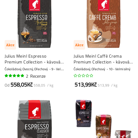
Akce
Akce
Julius Meinl Espresso
Julius Meinl Caffè Crema
Premium Collection - kávová
Premium Collection - kávová
zrna - 1 kg
zrna - 1 kg
Čokoládový, Ovocný, Ořechový
9 - Velmi silný
Čokoládový, Ořechový
10 - Velmi silný
2
Recenze
100%
558,05Kč
513,99Kč
Od
558,05 / kg
513,99 / kg