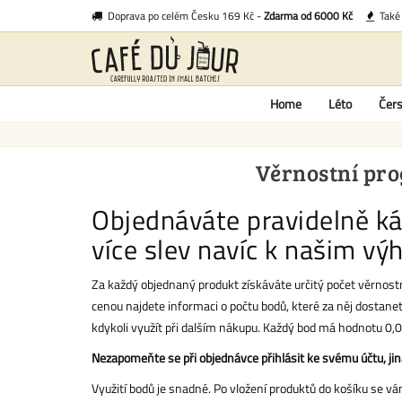
Doprava po celém Česku 169 Kč -
Zdarma od 6000 Kč
Tak
Home
Léto
Čers
Věrnostní prog
Objednáváte pravidelně káv
více slev navíc k našim v
Za každý objednaný produkt získáváte určitý počet věrnostn
cenou najdete informaci o počtu bodů, které za něj dostanet
kdykoli využít při dalším nákupu. Každý bod má hodnotu 0,0
Nezapomeňte se při objednávce přihlásit ke svému účtu, ji
Využití bodů je snadné. Po vložení produktů do košíku se vám