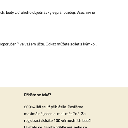
ech, body z druhého objednávky vyprší později. Všechny je
„Doporučení“ ve vašem účtu. Odkaz můžete sdílet s kýmkoli.
Přidáte se také?
80994 lidí se již přihlásilo. Posíláme
maximálně jeden e-mail měsíčně.
Za
registraci získáte 100 věrnostních bodů!
Ujistěte se, že jste přihlášeni, nebo se