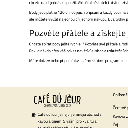
chcete na objednávku použít. Aktuální zůstatek i historii z
Body jsou platné 120 dní od jejich připsání a každý bod má
ale můžete využít najednou při jednom nákupu. Dva týdny p
Pozvěte přátele a získejte
Chcete sbírat body ještě rychleji? Pozvěte své přátele a r
Pokud někdo přes váš odkaz navštíví e-shop a
uskuteční o
Máte dotazy nebo připomínky k věrnostnímu programu n
Oblíbené
Čerstvě 
Café du Jour je nejpříjemnější obchod s
Kávová z
kávou a čajem. S vášní pro kvalitu a
Čaj
chuť přinášíme až k vám domů ty