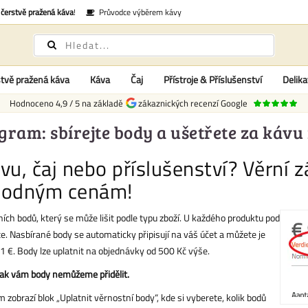
é
čerstvě pražená káva
!
Průvodce výběrem kávy
tvě pražená káva
Káva
Čaj
Přístroje & Příslušenství
Delika
Hodnoceno
4,9
/
5
na základě
zákaznických recenzí Google
ram: sbírejte body a ušetřete za kávu 
u, čaj nebo příslušenství? Věrní zá
ýhodným cenám!
ích bodů, který se může lišit podle typu zboží. U každého produktu pod
e. Nasbírané body se automaticky připisují na váš účet a můžete je
1 €. Body lze uplatnit na objednávky od 500 Kč výše.
nak vám body nemůžeme přidělit.
 zobrazí blok „Uplatnit věrnostní body“, kde si vyberete, kolik bodů