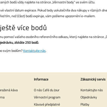
ískaných bodů vždy najdete na stránce „Věrnostní body“ ve svém účtu.
 své vlastní datum expirace. Pokud tedy uskutečníte dva nákupy v různých dn
řed tím, než (část) bodů expiruje, vám pošleme upozornění e-mailem.
 ještě více bodů
odinu pomocí vašeho osobního referenčního odkazu, který najdete na stránce 
bjednávku, získáte 250 bodů
.
ebo svým bodům?
Kontaktujte nás
.
Informace
Zákaznický servis
pražená káva
O nás Café du Jour
Kontaktujte nás
rna
Věrnostní program
Objednávky
Kávové předplatné
Platby