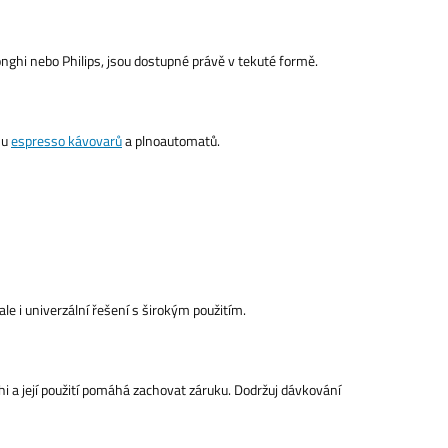
nghi nebo Philips, jsou dostupné právě v tekuté formě.
 u
espresso kávovarů
a plnoautomatů.
le i univerzální řešení s širokým použitím.
 a její použití pomáhá zachovat záruku. Dodržuj dávkování