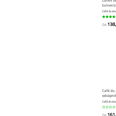
Láhev o
(univerz
Café du Jou
90%
138
Od
Café du 
odvápně
Café du Jou
161
Od