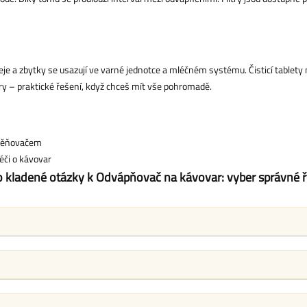
je a zbytky se usazují ve varné jednotce a mléčném systému. Čisticí tablety 
ltry – praktické řešení, když chceš mít vše pohromadě.
napěňovačem
éči o kávovar
o kladené otázky k Odvápňovač na kávovar: vyber správné ř