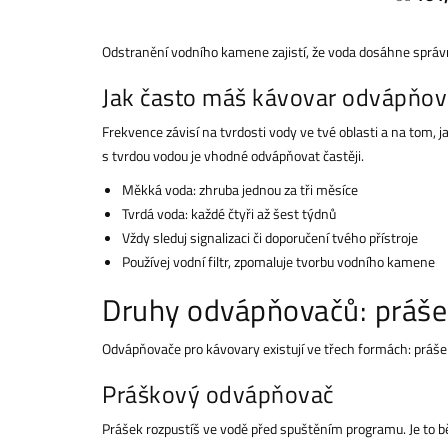
Odstranění vodního kamene zajistí, že voda dosáhne správn
Jak často máš kávovar odvápňov
Frekvence závisí na tvrdosti vody ve tvé oblasti a na tom, 
s tvrdou vodou je vhodné odvápňovat častěji.
Měkká voda: zhruba jednou za tři měsíce
Tvrdá voda: každé čtyři až šest týdnů
Vždy sleduj signalizaci či doporučení tvého přístroje
Používej vodní filtr, zpomaluje tvorbu vodního kamene
Druhy odvápňovačů: prášek
Odvápňovače pro kávovary existují ve třech formách: prášek
Práškový odvápňovač
Prášek rozpustíš ve vodě před spuštěním programu. Je to b