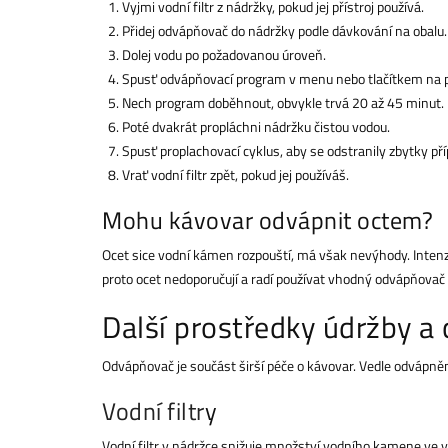
Vyjmi vodní filtr z nádržky, pokud jej přístroj používá.
Přidej odvápňovač do nádržky podle dávkování na obalu.
Dolej vodu po požadovanou úroveň.
Spusť odvápňovací program v menu nebo tlačítkem na př
Nech program doběhnout, obvykle trvá 20 až 45 minut.
Poté dvakrát propláchni nádržku čistou vodou.
Spusť proplachovací cyklus, aby se odstranily zbytky př
Vrať vodní filtr zpět, pokud jej používáš.
Mohu kávovar odvápnit octem?
Ocet sice vodní kámen rozpouští, má však nevýhody. Intenz
proto ocet nedoporučují a radí používat vhodný odvápňovač
Další prostředky údržby a
Odvápňovač je součást širší péče o kávovar. Vedle odvápnění
Vodní filtr
y
Vodní filtr v nádržce snižuje množství vodního kamene ve vo