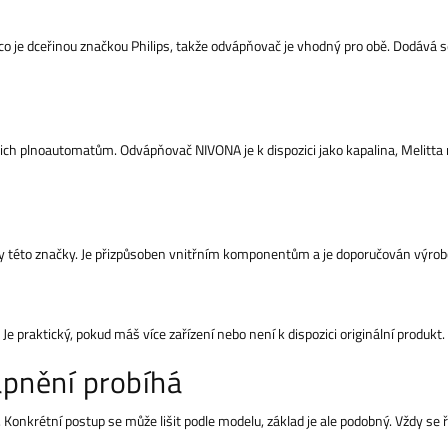
aeco je dceřinou značkou Philips, takže odvápňovač je vhodný pro obě. Dodává
ejich plnoautomatům. Odvápňovač NIVONA je k dispozici jako kapalina, Melitta
y této značky. Je přizpůsoben vnitřním komponentům a je doporučován výro
Je praktický, pokud máš více zařízení nebo není k dispozici originální produkt. 
ápnění probíhá
Konkrétní postup se může lišit podle modelu, základ je ale podobný. Vždy se