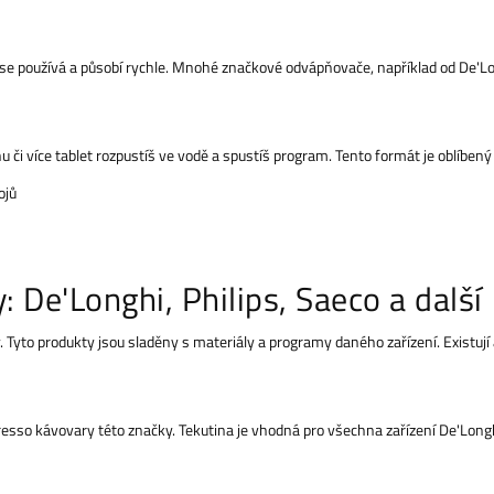
 se používá a působí rychle. Mnohé značkové odvápňovače, například od De'Lo
 či více tablet rozpustíš ve vodě a spustíš program. Tento formát je oblíbený
ojů
De'Longhi, Philips, Saeco a další
yto produkty jsou sladěny s materiály a programy daného zařízení. Existují a
sso kávovary této značky. Tekutina je vhodná pro všechna zařízení De'Longhi