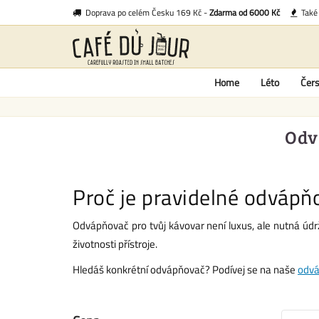
Doprava po celém Česku 169 Kč -
Zdarma od 6000 Kč
Tak
Home
Léto
Čers
Odv
Proč je pravidelné odvápň
Odvápňovač pro tvůj kávovar není luxus, ale nutná údrž
životnosti přístroje.
Hledáš konkrétní odvápňovač? Podívej se na naše
odvá