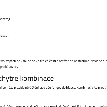
ístroji.
ípravku.
ivní zápach se vsákne do vnitřních částí a obtížně se odstraňuje. Navíc ne
 pro kávovary.
 chytré kombinace
 pomůže pravidelné čištění, aby vše fungovalo hladce. Kombinací více prostřed
dě. Díky tomu se prodlouží interval mezi odvápněními. Filtry jsou dostupné pr