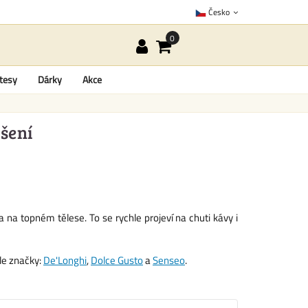
Česko
tesy
Dárky
Akce
šení
 na topném tělese. To se rychle projeví na chuti kávy i
dle značky:
De'Longhi
,
Dolce Gusto
a
Senseo
.