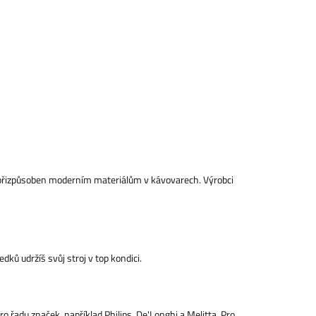
ní přizpůsoben moderním materiálům v kávovarech. Výrobci
ků udržíš svůj stroj v top kondici.
o řadu značek, například Philips, De'Longhi a Melitta. Pro