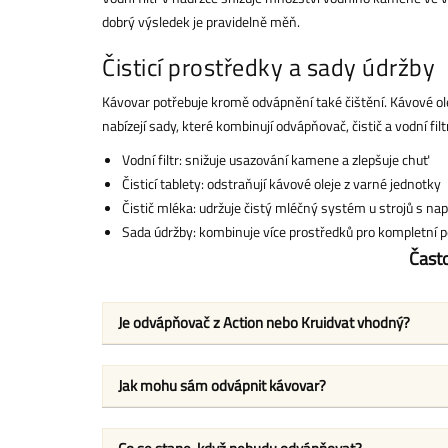
dobrý výsledek je pravidelně měň.
Čisticí prostředky a sady údržby
Kávovar potřebuje kromě odvápnění také čištění. Kávové ole
nabízejí sady, které kombinují odvápňovač, čistič a vodní fi
Vodní filtr: snižuje usazování kamene a zlepšuje chuť
Čisticí tablety: odstraňují kávové oleje z varné jednotky
Čistič mléka: udržuje čistý mléčný systém u strojů s 
Sada údržby: kombinuje více prostředků pro kompletní p
Čast
Je odvápňovač z Action nebo Kruidvat vhodný?
Jak mohu sám odvápnit kávovar?