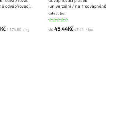
our odvápňovač
Odvápňovací prášek
mů odvápňovací
(univerzální / na 1 odvápnění)
Café du Jour
4Kč
45,44Kč
Od
1 374,80 / kg
45,44 / kus