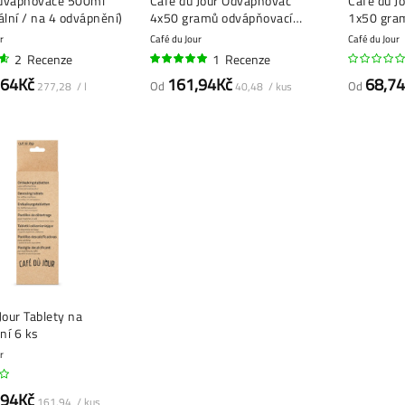
dvápňovače 500ml
Café du Jour Odvápňovač
Café du J
ální / na 4 odvápnění)
4x50 gramů odvápňovací
1x50 gra
prášek
prášek
r
Café du Jour
Café du Jour
2
Recenze
1
Recenze
100%
,64Kč
161,94Kč
68,7
Od
Od
277,28 / l
40,48 / kus
Jour Tablety na
ní 6 ks
r
,94Kč
161,94 / kus