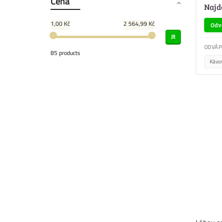
Cena
Najd
1,00 Kč
2 564,99 Kč
Odvá
Jít
ODVÁP
85 products
Kávo