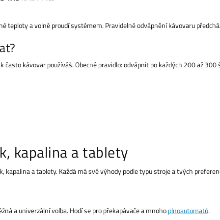
é teploty a volně proudí systémem. Pravidelné odvápnění kávovaru předcház
at?
jak často kávovar používáš. Obecné pravidlo: odvápnit po každých 200 až 300 š
, kapalina a tablety
, kapalina a tablety. Každá má své výhody podle typu stroje a tvých preferen
ěžná a univerzální volba. Hodí se pro překapávače a mnoho
plnoautomatů
.