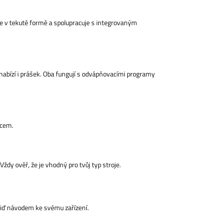
 se v tekuté formě a spolupracuje s integrovaným
 nabízí i prášek. Oba fungují s odvápňovacími programy
bcem.
Vždy ověř, že je vhodný pro tvůj typ stroje.
 řiď návodem ke svému zařízení.