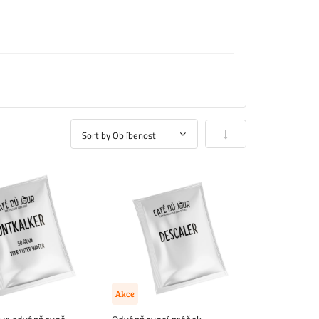
Nastavit vzestupně
Akce