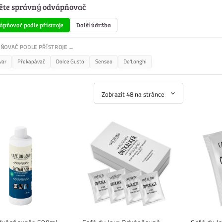
ěte správný odvápňovač
pňovač podle přístroje
Další údržba
ŇOVAČ PODLE PŘÍSTROJE →
var
Překapávač
Dolce Gusto
Senseo
De'Longhi