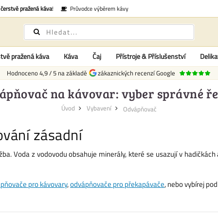
é
čerstvě pražená káva
!
Průvodce výběrem kávy
tvě pražená káva
Káva
Čaj
Přístroje & Příslušenství
Delika
Hodnoceno
4,9
/
5
na základě
zákaznických recenzí Google
ápňovač na kávovar: vyber správné ře
Úvod
Vybavení
Odvápňovač
ování zásadní
ba. Voda z vodovodu obsahuje minerály, které se usazují v hadičkách a
pňovače pro kávovary
,
odvápňovače pro překapávače
, nebo vybírej po