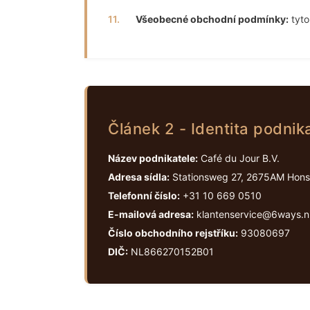
11.
Všeobecné obchodní podmínky:
tyto
Článek 2 - Identita podnik
Název podnikatele:
Café du Jour B.V.
Adresa sídla:
Stationsweg 27, 2675AM Honse
Telefonní číslo:
+31 10 669 0510
E-mailová adresa:
klantenservice@6ways.n
Číslo obchodního rejstříku:
93080697
DIČ:
NL866270152B01