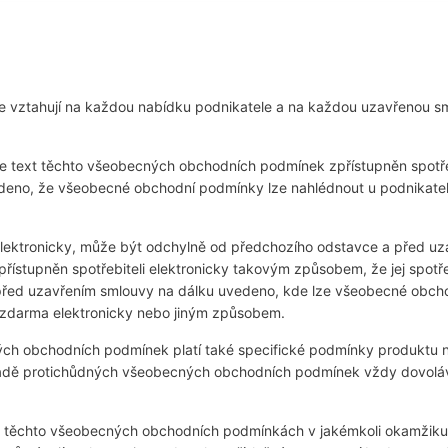
 vztahují na každou nabídku podnikatele a na každou uzavřenou s
e text těchto všeobecných obchodních podmínek zpřístupněn spotře
eno, že všeobecné obchodní podmínky lze nahlédnout u podnikatele
lektronicky, může být odchylně od předchozího odstavce a před uz
tupněn spotřebiteli elektronicky takovým způsobem, že jej spotřebi
řed uzavřením smlouvy na dálku uvedeno, kde lze všeobecné obcho
 zdarma elektronicky nebo jiným způsobem.
ch obchodních podmínek platí také specifické podmínky produktu neb
adě protichůdných všeobecných obchodních podmínek vždy dovolávat
 v těchto všeobecných obchodních podmínkách v jakémkoli okamžiku