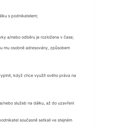
álku s podnikatelem;
vky a/nebo odběru je rozložena v čase;
 jsou mu osobně adresovány, způsobem
vyplnit, když chce využít svého práva na
a/nebo služeb na dálku, až do uzavření
 podnikatel současně setkali ve stejném