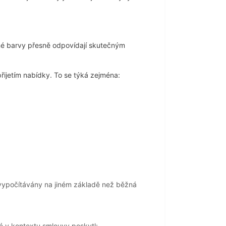
né barvy přesně odpovídají skutečným
přijetím nabídky. To se týká zejména:
 vypočítávány na jiném základě než běžná
é v kontextu smlouvy poskytl;