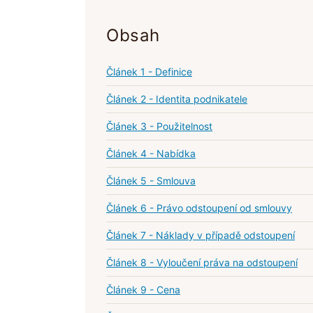
Obsah
Článek 1 - Definice
Článek 2 - Identita podnikatele
Článek 3 - Použitelnost
Článek 4 - Nabídka
Článek 5 - Smlouva
Článek 6 - Právo odstoupení od smlouvy
Článek 7 - Náklady v případě odstoupení
Článek 8 - Vyloučení práva na odstoupení
Článek 9 - Cena