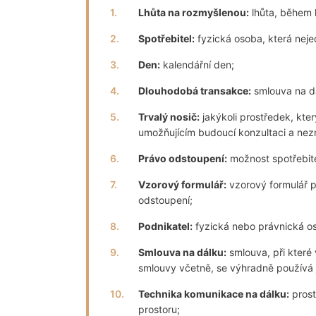
1.
Lhůta na rozmyšlenou:
lhůta, během 
2.
Spotřebitel:
fyzická osoba, která neje
3.
Den:
kalendářní den;
4.
Dlouhodobá transakce:
smlouva na dá
5.
Trvalý nosič:
jakýkoli prostředek, kte
umožňujícím budoucí konzultaci a nez
6.
Právo odstoupení:
možnost spotřebite
7.
Vzorový formulář:
vzorový formulář p
odstoupení;
8.
Podnikatel:
fyzická nebo právnická os
9.
Smlouva na dálku:
smlouva, při které
smlouvy včetně, se výhradně používá 
10.
Technika komunikace na dálku:
prost
prostoru;