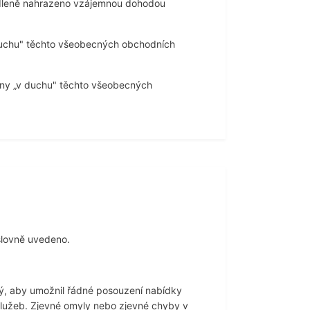
rodleně nahrazeno vzájemnou dohodou
duchu" těchto všeobecných obchodních
ány „v duchu" těchto všeobecných
slovně uvedeno.
ý, aby umožnil řádné posouzení nabídky
lužeb. Zjevné omyly nebo zjevné chyby v