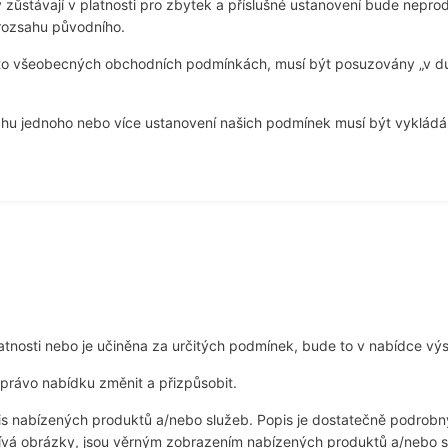
 zůstávají v platnosti pro zbytek a příslušné ustanovení bude nep
 rozsahu původního.
chto všeobecných obchodních podmínkách, musí být posuzovány „v 
ahu jednoho nebo více ustanovení našich podmínek musí být vyklád
nosti nebo je učiněna za určitých podmínek, bude to v nabídce vý
právo nabídku změnit a přizpůsobit.
s nabízených produktů a/nebo služeb. Popis je dostatečně podrobn
ívá obrázky, jsou věrným zobrazením nabízených produktů a/nebo s