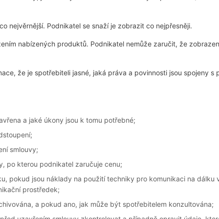
 nejvěrnější. Podnikatel se snaží je zobrazit co nejpřesněji.
ením nabízených produktů. Podnikatel nemůže zaručit, že zobraze
e, že je spotřebiteli jasné, jaká práva a povinnosti jsou spojeny s 
vřena a jaké úkony jsou k tomu potřebné;
dstoupení;
ení smlouvy;
ty, po kterou podnikatel zaručuje cenu;
u, pokud jsou náklady na použití techniky pro komunikaci na dálku
ikační prostředek;
hivována, a pokud ano, jak může být spotřebitelem konzultována;
před uzavřením smlouvy zkontrolovat a případně opravit údaje, kter