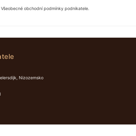
 Všeobecné obchodní podmínky podnikatele.
atele
lersdijk, Nizozemsko
l