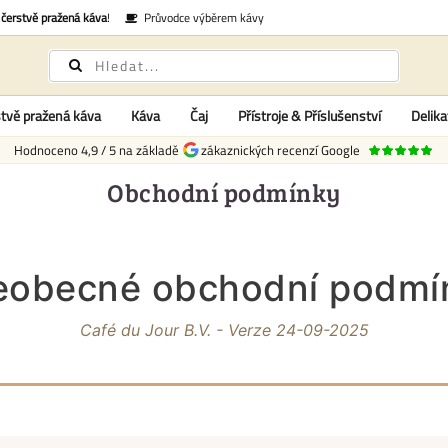
é
čerstvě pražená káva
!
Průvodce výběrem kávy
tvě pražená káva
Káva
Čaj
Přístroje & Příslušenství
Delika
Hodnoceno
4,9
/
5
na základě
zákaznických recenzí Google
Obchodní podmínky
eobecné obchodní podmí
Café du Jour B.V. - Verze 24-09-2025