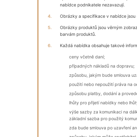
nabídce podnikatele nezavazují.
4.
Obrázky a specifikace v nabídce jsou co
5.
Obrázky produktů jsou věrným zobraz
barvám produktů.
6.
Každá nabídka obsahuje takové informac
ceny včetně daní;
případných nákladů na dopravu;
způsobu, jakým bude smlouva uza
použití nebo nepoužití práva na o
způsobu platby, dodání a proved
lhůty pro přijetí nabídky nebo lhů
výše sazby za komunikaci na dálk
základní sazba pro použitý komun
zda bude smlouva po uzavření arc
způsobu, jakým může spotřebitel 