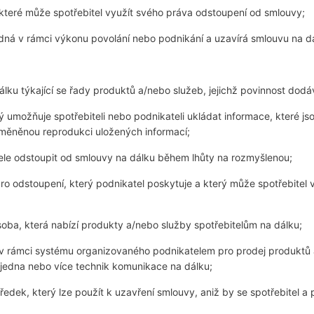
které může spotřebitel využít svého práva odstoupení od smlouvy;
dná v rámci výkonu povolání nebo podnikání a uzavírá smlouvu na d
lku týkající se řady produktů a/nebo služeb, jejichž povinnost dodá
rý umožňuje spotřebiteli nebo podnikateli ukládat informace, které
měněnou reprodukci uložených informací;
le odstoupit od smlouvy na dálku během lhůty na rozmyšlenou;
ro odstoupení, který podnikatel poskytuje a který může spotřebitel 
oba, která nabízí produkty a/nebo služby spotřebitelům na dálku;
 v rámci systému organizovaného podnikatelem pro prodej produktů 
jedna nebo více technik komunikace na dálku;
ředek, který lze použít k uzavření smlouvy, aniž by se spotřebitel a