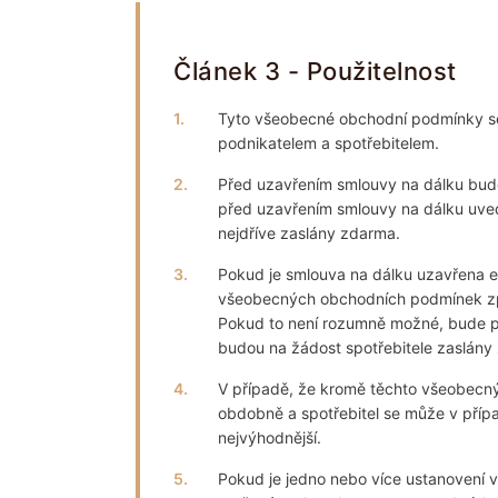
Článek 3 - Použitelnost
1.
Tyto všeobecné obchodní podmínky se
podnikatelem a spotřebitelem.
2.
Před uzavřením smlouvy na dálku bud
před uzavřením smlouvy na dálku uved
nejdříve zaslány zdarma.
3.
Pokud je smlouva na dálku uzavřena e
všeobecných obchodních podmínek zpřís
Pokud to není rozumně možné, bude p
budou na žádost spotřebitele zaslány
4.
V případě, že kromě těchto všeobecný
obdobně a spotřebitel se může v příp
nejvýhodnější.
5.
Pokud je jedno nebo více ustanovení