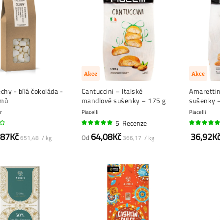
Akce
Akce
chy - bílá čokoláda -
Cantuccini – Italské
Amarettin
amů
mandlové sušenky – 175 g
sušenky 
r
Piacelli
Piacelli
5
Recenze
96%
100%
,87Kč
64,08Kč
36,92K
Od
651,48 / kg
366,17 / kg