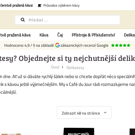
é
čerstvě pražená káva
!
Průvodce výběrem kávy
tvě pražená káva
Káva
Čaj
Přístroje & Příslušenství
Delika
Hodnoceno
4,9
/
5
na základě
zákaznických recenzí Google
tesy? Objednejte si ty nejchutnější deli
Úvod
Delikatesy
 dne. Ať už si dáváte rychlý šálek nebo si chcete dopřát něco speciálníh
ik s kávou ještě výjimečnějším. My v Café du Jour rádi rozmazlujeme n
iálnější.