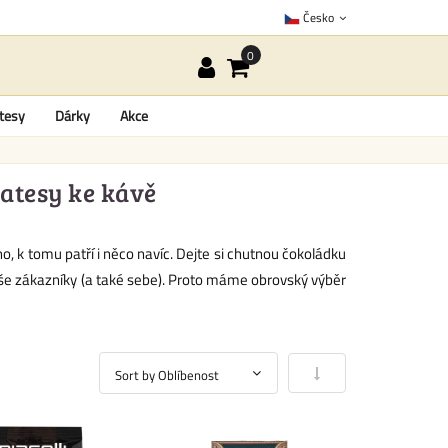
Česko
tesy
Dárky
Akce
katesy ke kávě
o, k tomu patří i něco navíc. Dejte si chutnou čokoládku
aše zákazníky (a také sebe). Proto máme obrovský výběr
Nastavit vzestupně