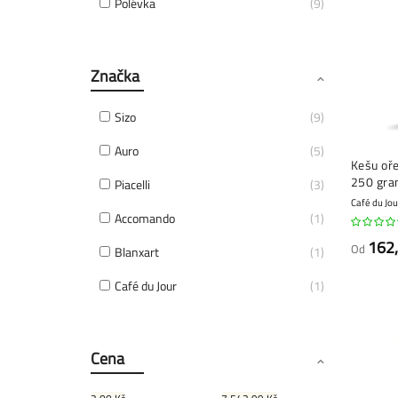
Polévka
9
Značka
Sizo
9
Auro
5
Kešu oře
250 gr
Piacelli
3
Café du Jou
Accomando
1
162
Od
Blanxart
1
Café du Jour
1
Cena