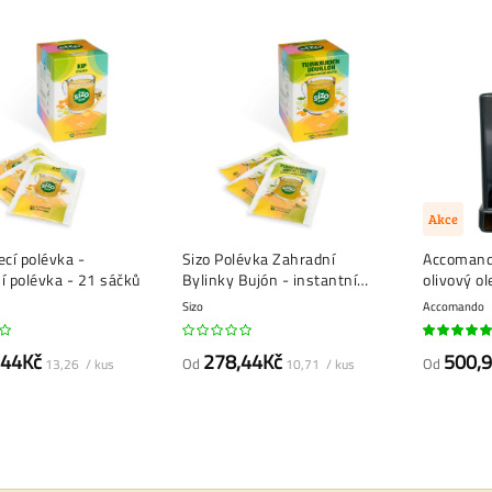
Akce
ecí polévka -
Sizo Polévka Zahradní
Accomand
í polévka - 21 sáčků
Bylinky Bujón - instantní
olivový ol
polévka - 26 sáčků
Sizo
Accomando
95%
,44Kč
278,44Kč
500,
Od
Od
13,26 / kus
10,71 / kus