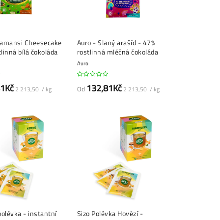
alamansi Cheesecake
Auro - Slaný arašíd - 47%
linná bílá čokoláda
rostlinná mléčná čokoláda
Auro
81Kč
132,81Kč
Od
2 213,50 / kg
2 213,50 / kg
polévka - instantní
Sizo Polévka Hovězí -