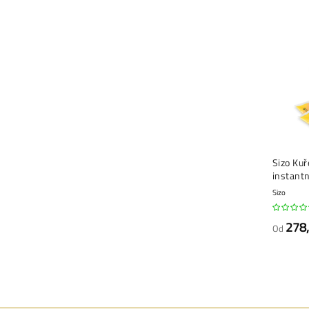
Sizo Kuř
instantn
Sizo
278
Od