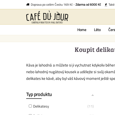
Doprava po celém Česku 169 Kč -
Zdarma od 6000 Kč
Tak
Home
Léto
Čers
Koupit delika
Káva je lahodná a můžete si ji vychutnat kdykoliv během
nebo lahodný nugátový kousek a udělejte si svůj okamž
delikates ke kávě, aby byl váš kávový moment ještě spec
Typ produktu
Delikatesy
11