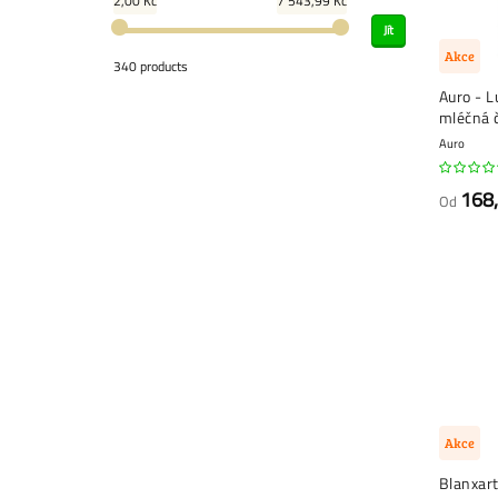
2,00 Kč
7 543,99 Kč
Jít
Akce
340 products
Auro - 
mléčná 
Auro
168
Od
Akce
Blanxart