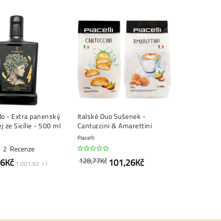
o - Extra panenský
Italské Duo Sušenek -
ej ze Sicílie - 500 ml
Cantuccini & Amarettini
Piacelli
2
Recenze
128,77Kč
96Kč
101,26Kč
1 001,92 / l