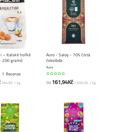
i – Italské hořké
Auro - Saloy - 70% čistá
– 200 gramů
čokoláda
Auro
1
Recenze
č
161,94Kč
Od
184,60 / kg
2 699,00 / kg