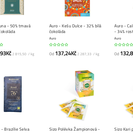
Luna - 50% tmavá
Auro - Kešu Dulce - 32% bílá
Auro - C
čokoláda
čokoláda
- 34% rost
Auro
Auro
,93Kč
137,24Kč
132,
Od
Od
2 815,50 / kg
2 287,33 / kg
 - Brazílie Selva
Sizo Polévka Žampionová -
Sizo Kari 