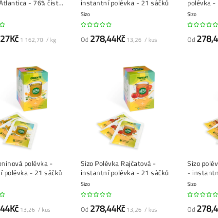
 Atlantica - 76% čistá
instantní polévka - 21 sáčků
polévka -
a
Sizo
Sizo
,27Kč
278,44Kč
278,
Od
Od
1 162,70 / kg
13,26 / kus
eninová polévka -
Sizo Polévka Rajčatová -
Sizo polé
í polévka - 21 sáčků
instantní polévka - 21 sáčků
- instant
sáčků
Sizo
Sizo
,44Kč
278,44Kč
278,
Od
Od
13,26 / kus
13,26 / kus