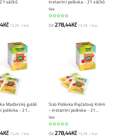
 21 sáčků
instantní polévka - 21 sáčků
Sizo
44Kč
278,44Kč
Od
13,26 / kus
13,26 / kus
vka Maďarský guláš
Sizo Polévka Rajčatový Krém
ní polévka - 21
- instantní polévka - 21
sáčků
Sizo
44Kč
278,44Kč
Od
13,26 / kus
13,26 / kus