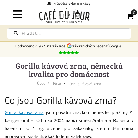
Průvodce výběrem kávy
Hodnoceno
4,9
/
5
na základě
zákaznických recenzí Google
Gorilla kávová zrna, německá
kvalita pro domácnost
Úvod
Káva
Gorilla kávová zrna
Co jsou Gorilla kávová zrna?
Gorilla kávová zrna
jsou privátní značkou německé pražírny A.
Joerges GmbH. Od roku 2004 nabízí směsi Arabica a Robusta v
baleních po 1 kg, určené pro zákazníky, kteří chtějí doma
připravovat spolehlivý každodenní šálek kávy.