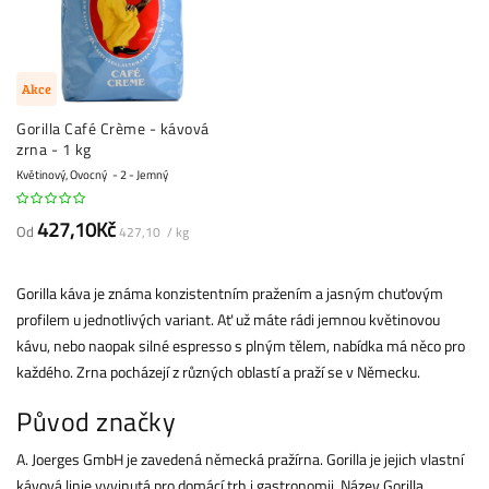
Akce
Gorilla Café Crème - kávová
zrna - 1 kg
Květinový, Ovocný
2 - Jemný
427,10Kč
Od
427,10 / kg
Gorilla káva je známa konzistentním pražením a jasným chuťovým
profilem u jednotlivých variant. Ať už máte rádi jemnou květinovou
kávu, nebo naopak silné espresso s plným tělem, nabídka má něco pro
každého. Zrna pocházejí z různých oblastí a praží se v Německu.
Původ značky
A. Joerges GmbH je zavedená německá pražírna. Gorilla je jejich vlastní
kávová linie vyvinutá pro domácí trh i gastronomii. Název Gorilla