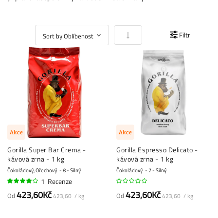
Nastavit vzestupně
Filtr
Akce
Akce
Gorilla Super Bar Crema -
Gorilla Espresso Delicato -
kávová zrna - 1 kg
kávová zrna - 1 kg
Čokoládový, Ořechový
8 - Silný
Čokoládový
7 - Silný
1
Recenze
80%
423,60Kč
423,60Kč
Od
Od
423,60 / kg
423,60 / kg