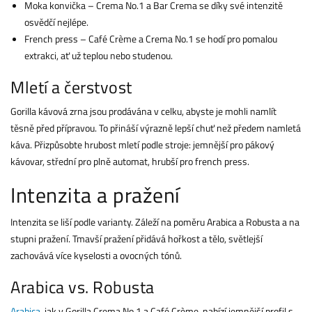
Moka konvička – Crema No.1 a Bar Crema se díky své intenzitě
osvědčí nejlépe.
French press – Café Crème a Crema No.1 se hodí pro pomalou
extrakci, ať už teplou nebo studenou.
Mletí a čerstvost
Gorilla kávová zrna jsou prodávána v celku, abyste je mohli namlít
těsně před přípravou. To přináší výrazně lepší chuť než předem namletá
káva. Přizpůsobte hrubost mletí podle stroje: jemnější pro pákový
kávovar, střední pro plně automat, hrubší pro french press.
Intenzita a pražení
Intenzita se liší podle varianty. Záleží na poměru Arabica a Robusta a na
stupni pražení. Tmavší pražení přidává hořkost a tělo, světlejší
zachovává více kyselosti a ovocných tónů.
Arabica vs. Robusta
Arabica
, jak v Gorilla Crema No.1 a Café Crème, nabízí jemnější profil s