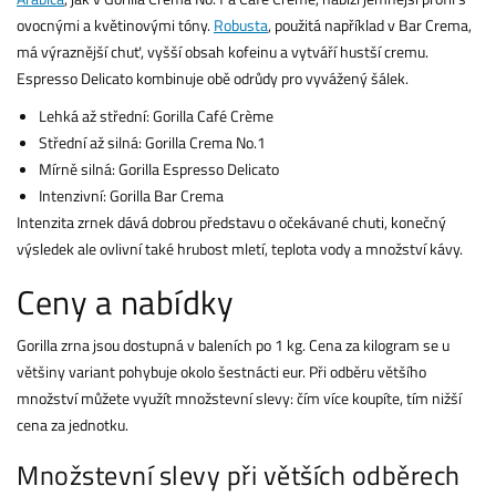
ovocnými a květinovými tóny.
Robusta
, použitá například v Bar Crema,
má výraznější chuť, vyšší obsah kofeinu a vytváří hustší cremu.
Espresso Delicato kombinuje obě odrůdy pro vyvážený šálek.
Lehká až střední: Gorilla Café Crème
Střední až silná: Gorilla Crema No.1
Mírně silná: Gorilla Espresso Delicato
Intenzivní: Gorilla Bar Crema
Intenzita zrnek dává dobrou představu o očekávané chuti, konečný
výsledek ale ovlivní také hrubost mletí, teplota vody a množství kávy.
Ceny a nabídky
Gorilla zrna jsou dostupná v baleních po 1 kg. Cena za kilogram se u
většiny variant pohybuje okolo šestnácti eur. Při odběru většího
množství můžete využít množstevní slevy: čím více koupíte, tím nižší
cena za jednotku.
Množstevní slevy při větších odběrech