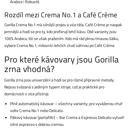
Arabice i Robustě.
Rozdíl mezi Crema No.1 a Café Crème
Gorilla Crema No.1 má silnější projev a více těla. Café Crème je naopak
jemnější a hodí se pro ty, kdo preferují lehčí kávu. Obě varianty jsou
100% Arabica, liší se však pražením. Kdo má rád plnou tmavou šálku,
vybere Crema No.1; milovníci lehčích chutí sáhnou po Café Crème.
Pro které kávovary jsou Gorilla
zrna vhodná?
Gorilla zrna jsou univerzální a hodí se pro různé přípravné metody.
Nejsou svázaná s jediným typem stroje, což je praktické pro
domácnosti s více přístroji.
Plně automatický kávovar – všechny varianty; pro vyváženou chuť
volte Crema No.1 nebo Delicato.
Pákový kávovar (portafiltr) – Bar Crema a Espresso Delicato vytvoří
silné espresso s dobrou cremou.