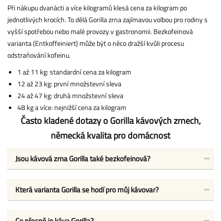
Při nákupu dvanácti a více kilogramů klesá cena za kilogram po
jednotlivých krocích. To dělá Gorilla zrna zajímavou volbou pro rodiny s
vyšší spotřebou nebo malé provozy v gastronomii. Bezkofeinová
varianta (Entkoffeiniert) může být o něco dražší kvůli procesu
odstraňování kofeinu.
1 až 11 kg: standardní cena za kilogram
12 až 23 kg: první množstevní sleva
24 až 47 kg: druhá množstevní sleva
48 kg a více: nejnižší cena za kilogram
Často kladené dotazy o Gorilla kávových zrnech,
německá kvalita pro domácnost
Jsou kávová zrna Gorilla také bezkofeinová?
Která varianta Gorilla se hodí pro můj kávovar?
Co přesně je káva Gorilla?