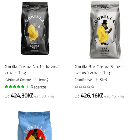
Gorilla Crema No.1 - kávová
Gorilla Bar Crema Silber -
zrna - 1 kg
kávová zrna - 1 kg
Květinový, Ovocný
2 - Jemný
Čokoládový
7 - Silný
1
Recenze
100%
424,30Kč
426,16Kč
Od
Od
424,30 / kg
426,16 / kg