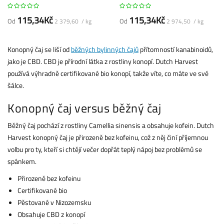
115,34Kč
115,34Kč
Od
Od
2 379,60 / kg
2 974,50 / kg
Konopný čaj se liší od
běžných bylinných čajů
přítomností kanabinoidů,
jako je CBD. CBD je přírodní látka z rostliny konopí. Dutch Harvest
používá výhradně certifikované bio konopí, takže víte, co máte ve své
šálce.
Konopný čaj versus běžný čaj
Běžný čaj pochází z rostliny Camellia sinensis a obsahuje kofein. Dutch
Harvest konopný čaj je přirozeně bez kofeinu, což z něj činí příjemnou
volbu pro ty, kteří si chtějí večer dopřát teplý nápoj bez problémů se
spánkem.
Přirozeně bez kofeinu
Certifikované bio
Pěstované v Nizozemsku
Obsahuje CBD z konopí