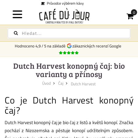
Doprava po celém Česku 169 Kč -
Hodnoceno
4,9
/
5
na základě
zákaznických recenzí Google
Dutch Harvest konopný čaj: bio
varianty a přínosy
Úvod
Čaj
Dutch Harvest
Co je Dutch Harvest konopný
čaj?
Dutch Harvest konopný čaj je bio čaj z listů a květů konopí. Značka
pochází z Nizozemska a pěstuje konopí udržitelným způsobem.