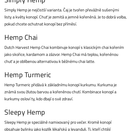
Simply Hemp je nejčistší varianta. Čaj je tvořen převážně sušenými
listy a květy konopí. Chuť je zemitá a jemně kořeněná. Je to dobrá volba,
pokud chcete ochutnat konopí bez příměsí.
Hemp Chai
Dutch Harvest Hemp Chai kombinuje konopí s klasickým chai kořením
jako skořice, kardamom a zázvor. Hemp Chai má teplou, kořeněnou
chuť a je oblíbenou alternativou k běžnému chai latte.
Hemp Turmeric
Hemp Turmeric přidává k základnímu konopí kurkumu. Kurkuma je
známá svou žlutou barvou a kořeněnou chutí. Kombinace konopí a
kurkumy osloví ty, kdo dbají o své zdraví.
Sleepy Hemp
Sleepy Hemp je speciálně namixovaný pro večer. Kromě konopí
obsahuje bylinky jako kozlík lékařský a levanduli. Ti, kteří chtějí