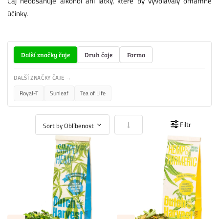
Čaj neobsahuje alkohol ani látky, které by vyvolávaly omamné
účinky.
Další značky čaje
Druh čaje
Forma
DALŠÍ ZNAČKY ČAJE →
Royal-T
Sunleaf
Tea of Life
Nastavit vzestupně
Filtr