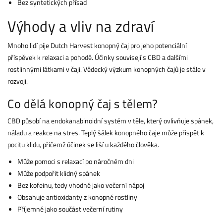
Bez syntetických přísad
Výhody a vliv na zdraví
Mnoho lidí pije Dutch Harvest konopný čaj pro jeho potenciální
příspěvek k relaxaci a pohodě. Účinky souvisejí s CBD a dalšími
rostlinnými látkami v čaji. Vědecký výzkum konopných čajů je stále v
rozvoji.
Co dělá konopný čaj s tělem?
CBD působí na endokanabinoidní systém v těle, který ovlivňuje spánek,
náladu a reakce na stres. Teplý šálek konopného čaje může přispět k
pocitu klidu, přičemž účinek se liší u každého člověka.
Může pomoci s relaxací po náročném dni
Může podpořit klidný spánek
Bez kofeinu, tedy vhodné jako večerní nápoj
Obsahuje antioxidanty z konopné rostliny
Příjemné jako součást večerní rutiny