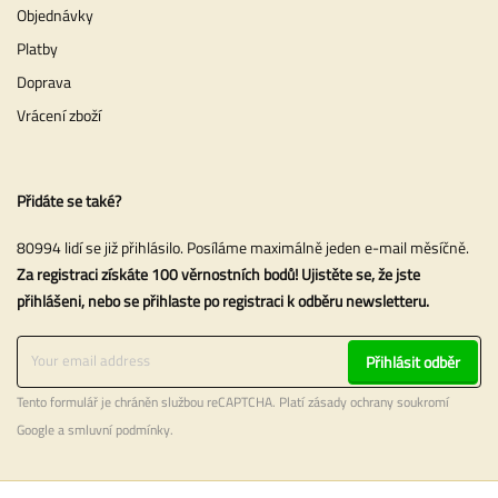
Objednávky
Platby
Doprava
Vrácení zboží
Přidáte se také?
80994 lidí se již přihlásilo. Posíláme maximálně jeden e-mail měsíčně.
Za registraci získáte 100 věrnostních bodů! Ujistěte se, že jste
přihlášeni, nebo se přihlaste po registraci k odběru newsletteru.
Přihlásit odběr
Tento formulář je chráněn službou reCAPTCHA. Platí
zásady ochrany soukromí
Google a
smluvní podmínky
.