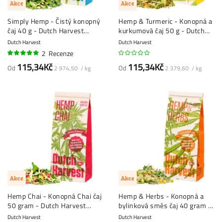
Akce
Akce
Simply Hemp - Čistý konopný
Hemp & Turmeric - Konopná a
čaj 40 g - Dutch Harvest
kurkumová čaj 50 g - Dutch
sypaný čaj
Harvest sypaný čaj
Dutch Harvest
Dutch Harvest
2
Recenze
100%
115,34Kč
115,34Kč
Od
Od
2 974,50 / kg
2 379,60 / kg
Akce
Akce
Hemp Chai - Konopná Chai čaj
Hemp & Herbs - Konopná a
50 gram - Dutch Harvest
bylinková směs čaj 40 gram -
sypaný čaj
Dutch Harvest sypaný čaj
Dutch Harvest
Dutch Harvest