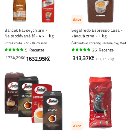
Akce
Balíček kávových zrn -
Segafredo Espresso Casa -
Nejprodávanější - 4 x 1 kg
kávová zrna - 1 kg
Č
okoládový, Kořenitý, Karamelový, Medový, Mandle
Různé chutě
10 - Velmi silný
5
Recenze
26
Recenze
96%
96%
313,37Kč
1734,29Kč
1632,95Kč
313,37 / kg
Akce