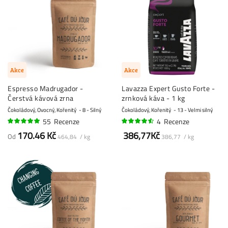
Akce
Akce
Espresso Madrugador -
Lavazza Expert Gusto Forte -
Čerstvá kávová zrna
zrnková káva - 1 kg
Čokoládový, Ovocný, Kořenitý
8 - Silný
Čokoládový, Kořenitý
13 - Velmi silný
55
Recenze
4
Recenze
97%
88%
170.46 Kč
386,77Kč
Od
464,84 / kg
386,77 / kg