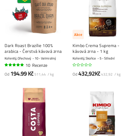
Akce
Dark Roast Brazílie 100%
Kimbo Crema Suprema -
arabica - Čerstvá kávová zrna
kávová zrna - 1 kg
Kořenitý, Ořechový
10 - Velmi silný
Kořenitý, Skořice
5 - Střední
10
Recenze
99%
194.99 Kč
432,92Kč
Od
Od
511,44 / kg
432,92 / kg