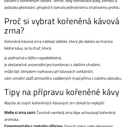
kávami s kořeněným tónem. Terroir, tedy kombinace půdy, klimatu a
způsobu pěstování, přispívá k tomuto jedinečnému chuťovému profilu.
Proč si vybrat kořeněná kávová
zrna?
Kořeněná kávová zrna nabízejí zážitek, který jde daleko za hranice
běžné kávy. Je to chuť, která:
je
jedinečná
a těžko napodobitelná,
je dostatečně
univerzální
pro kombinaci s dalšími chutěmi,
může být
tématem rozhovoru
při kávových setkáních,
vám umožní
zažít atmosféru vzdálených krajů
přímo z vašeho obýváku.
Tipy na přípravu kořeněné kávy
Abyste ze svých kořeněných kávových zrn získali to nejlepší:
Melte si zrna sami
: Čerstvě namletá zrna lépe uchovávají kořeněná
aromata.
Experimentujte s metodou přípravy
: French press nebo Aeropress