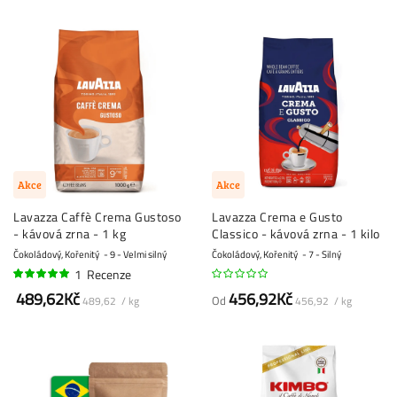
Akce
Akce
Lavazza Caffè Crema Gustoso
Lavazza Crema e Gusto
- kávová zrna - 1 kg
Classico - kávová zrna - 1 kilo
Čokoládový, Kořenitý
9 - Velmi silný
Čokoládový, Kořenitý
7 - Silný
1
Recenze
100%
489,62Kč
456,92Kč
Od
489,62 / kg
456,92 / kg