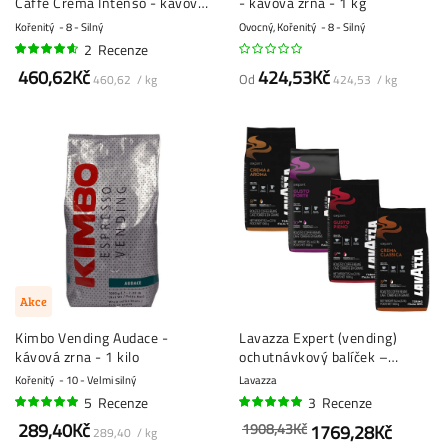
Caffè Crema Intenso - kávová
- kávová zrna - 1 kg
zrna - 1 kg
Kořenitý
8 - Silný
Ovocný, Kořenitý
8 - Silný
2
Recenze
90%
460,62Kč
424,53Kč
Od
460,62 / kg
424,53 / kg
Akce
Kimbo Vending Audace -
Lavazza Expert (vending)
kávová zrna - 1 kilo
ochutnávkový balíček –
kávová zrna – 4 x 1 kg
Kořenitý
10 - Velmi silný
Lavazza
5
Recenze
3
Recenze
96%
97%
289,40Kč
1908,43Kč
1769,28Kč
289,40 / kg