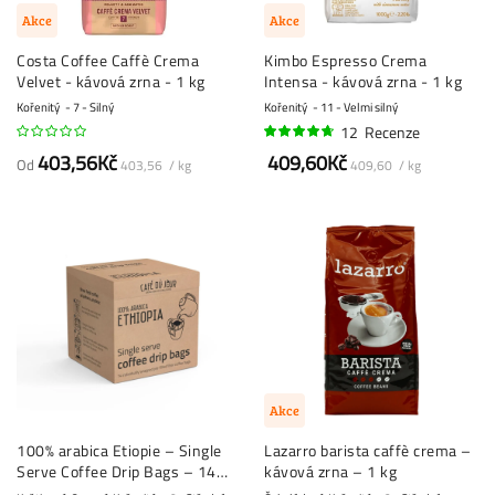
Akce
Akce
Costa Coffee Caffè Crema
Kimbo Espresso Crema
Velvet - kávová zrna - 1 kg
Intensa - kávová zrna - 1 kg
Kořenitý
7 - Silný
Kořenitý
11 - Velmi silný
12
Recenze
91%
403,56Kč
409,60Kč
Od
403,56 / kg
409,60 / kg
Akce
100% arabica Etiopie – Single
Lazarro barista caffè crema –
Serve Coffee Drip Bags – 14
kávová zrna – 1 kg
ks