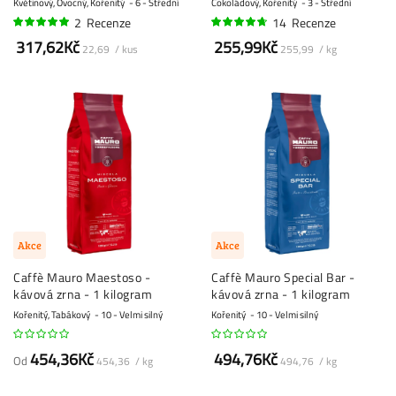
Květinový, Ovocný, Kořenitý
6 - Střední
Čokoládový, Kořenitý
3 - Střední
2
Recenze
14
Recenze
95%
91%
317,62Kč
255,99Kč
22,69 / kus
255,99 / kg
Akce
Akce
Caffè Mauro Maestoso -
Caffè Mauro Special Bar -
kávová zrna - 1 kilogram
kávová zrna - 1 kilogram
Kořenitý, Tabákový
10 - Velmi silný
Kořenitý
10 - Velmi silný
454,36Kč
494,76Kč
Od
454,36 / kg
494,76 / kg