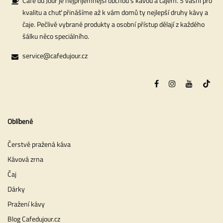
Café du Jour je nejpříjemnější obchod s kávou a čajem. S vášní pro
kvalitu a chuť přinášíme až k vám domů ty nejlepší druhy kávy a
čaje. Pečlivě vybrané produkty a osobní přístup dělají z každého
šálku něco speciálního.
service@cafedujour.cz
Oblíbené
Čerstvě pražená káva
Kávová zrna
Čaj
Dárky
Pražení kávy
Blog Cafedujour.cz