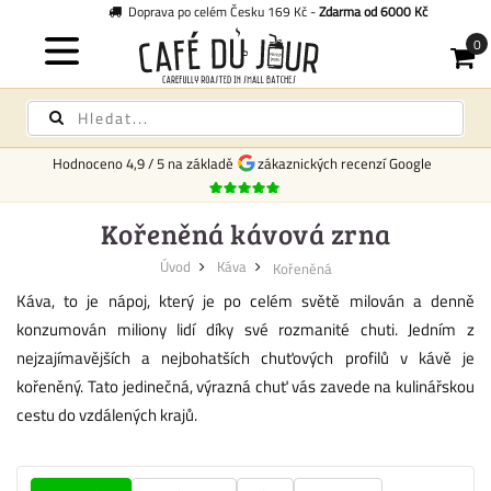
Doprava po celém Česku 169 Kč -
Zdarma od 6000 Kč
Hodnoceno
4,9
/
5
na základě
zákaznických recenzí Google
Kořeněná kávová zrna
Úvod
Káva
Kořeněná
Káva, to je nápoj, který je po celém světě milován a denně
konzumován miliony lidí díky své rozmanité chuti. Jedním z
nejzajímavějších a nejbohatších chuťových profilů v kávě je
kořeněný. Tato jedinečná, výrazná chuť vás zavede na kulinářskou
cestu do vzdálených krajů.