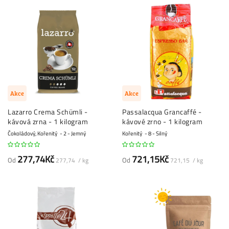
Akce
Akce
Lazarro Crema Schümli -
Passalacqua Grancaffé -
kávová zrna - 1 kilogram
kávové zrno - 1 kilogram
Čokoládový, Kořenitý
2 - Jemný
Kořenitý
8 - Silný
277,74Kč
721,15Kč
Od
Od
277,74 / kg
721,15 / kg