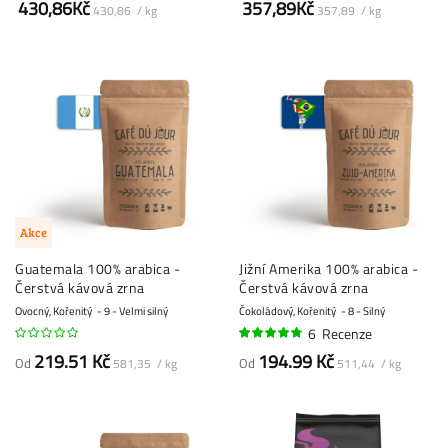
430,86Kč
357,89Kč
430,86 / kg
357,89 / kg
Akce
Guatemala 100% arabica -
Jižní Amerika 100% arabica -
Čerstvá kávová zrna
Čerstvá kávová zrna
Ovocný, Kořenitý
9 - Velmi silný
Čokoládový, Kořenitý
8 - Silný
6
Recenze
93%
219.51 Kč
194.99 Kč
Od
Od
581,35 / kg
511,44 / kg