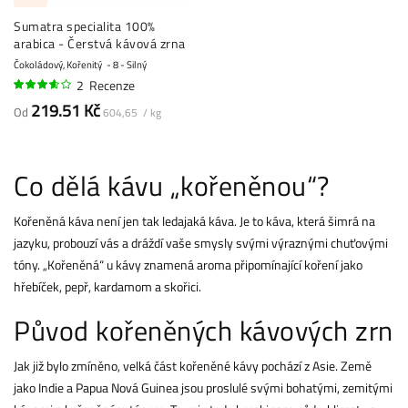
Sumatra specialita 100%
arabica - Čerstvá kávová zrna
Čokoládový, Kořenitý
8 - Silný
2
Recenze
70%
219.51 Kč
Od
604,65 / kg
Co dělá kávu „kořeněnou“?
Kořeněná káva není jen tak ledajaká káva. Je to káva, která šimrá na
jazyku, probouzí vás a dráždí vaše smysly svými výraznými chuťovými
tóny. „Kořeněná“ u kávy znamená aroma připomínající koření jako
hřebíček, pepř, kardamom a skořici.
Původ kořeněných kávových zrn
Jak již bylo zmíněno, velká část kořeněné kávy pochází z Asie. Země
jako Indie a Papua Nová Guinea jsou proslulé svými bohatými, zemitými