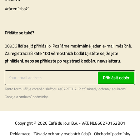
Vrácení zboží
Přidáte se také?
80936 lidí se již přihlásilo. Posíláme maximálně jeden e-mail měsíčně.
Za registraci získáte 100 věrnostních bodů! Ujistěte se, že jste
přihlášeni, nebo se přihlaste po registraci k odběru newsletteru.
Přihlásit odběr
Tento formulář je chráněn službou reCAPTCHA. Platí
zásady ochrany soukromí
Google a
smluvní podmínky
.
Copyright © 2026 Café du Jour B.V. - VAT: NL866270152B01
Reklamace
Zásady ochrany osobních údajů
Obchodní podmínky