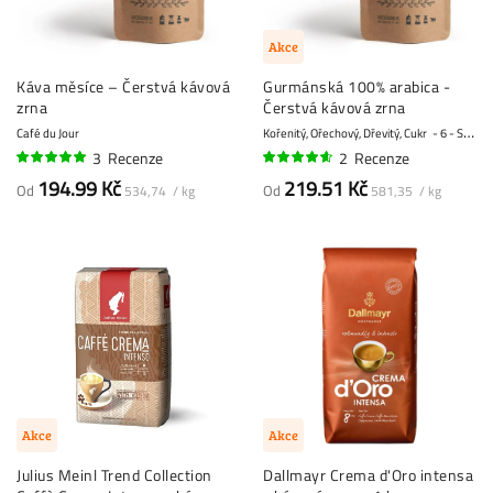
Akce
Káva měsíce – Čerstvá kávová
Gurmánská 100% arabica -
zrna
Čerstvá kávová zrna
Café du Jour
Kořenitý, Ořechový, Dřevitý, Cukr
6 - Střední
3
Recenze
2
Recenze
100%
90%
194.99 Kč
219.51 Kč
Od
Od
534,74 / kg
581,35 / kg
Akce
Akce
Julius Meinl Trend Collection
Dallmayr Crema d'Oro intensa