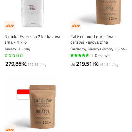
Akce
Akce
Gimoka Espresso 24 - kávová
Café du Jour Letní káva -
zrna - 1 kilo
čerstvá kávová zrna
Kořenitý
8 - Silný
Čokoládový, Kořenitý, Ořechový
6 - Střední
1
Recenze
90%
279,86Kč
219.51 Kč
Od
279,86 / kg
464,84 / kg
Akce