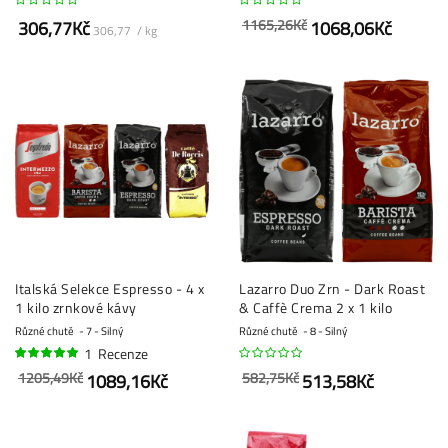
1165,26Kč
306,77Kč
1068,06Kč
306,77 / kg
Italská Selekce Espresso - 4 x
Lazarro Duo Zrn - Dark Roast
1 kilo zrnkové kávy
& Caffè Crema 2 x 1 kilo
Různé chutě
7 - Silný
Různé chutě
8 - Silný
1
Recenze
100%
1205,49Kč
582,75Kč
1089,16Kč
513,58Kč