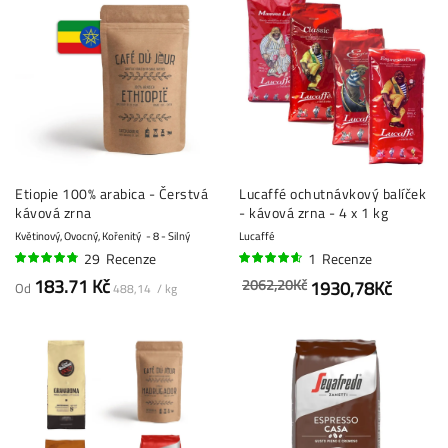
Etiopie 100% arabica - Čerstvá
Lucaffé ochutnávkový balíček
kávová zrna
- kávová zrna - 4 x 1 kg
Květinový, Ovocný, Kořenitý
8 - Silný
Lucaffé
29
Recenze
1
Recenze
92%
90%
183.71 Kč
2062,20Kč
1930,78Kč
Od
488,14 / kg