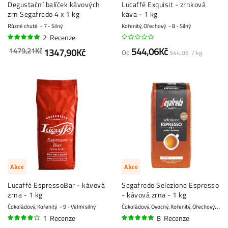
Degustační balíček kávových
Lucaffé Exquisit - zrnková
zrn Segafredo 4 x 1 kg
káva - 1 kg
Různé chutě
7 - Silný
Kořenitý, Ořechový
8 - Silný
2
Recenze
100%
544,06Kč
1479,21Kč
1347,90Kč
Od
544,06 / kg
Akce
Akce
Lucaffé EspressoBar - kávová
Segafredo Selezione Espresso
zrna - 1 kg
- kávová zrna - 1 kg
Č
okoládový, Ovocný, Kořenitý, Ořechový, Vanilkový
Čokoládový, Kořenitý
9 - Velmi silný
1
Recenze
8
Recenze
80%
96%