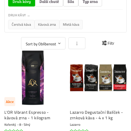
Druh kávy
Další chutě
Síla
Typ zrna
DRUH KÁVY →
Čerstvá káva
Kávová zrna
Mletá káva
Nastavit vzestupně
Filtr
Akce
L'OR Vibrant Espresso -
Lazarro Degustační Balíček -
kávová zrna - 1 kilogram
zrnková káva - 4 x 1 kg
Kořenitý
8 - Silný
Lazarro