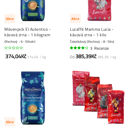
Akce
Akce
Mövenpick El Autentico -
Lucaffé Mamma Lucia -
kávová zrna - 1 kilogram
kávová zrna - 1 kilo
Ořechový
6 - Střední
Čokoládový, Ořechový
8 - Silný
3
Recenze
80%
374,04Kč
385,39Kč
Od
374,04 / kg
385,39 / kg
Akce