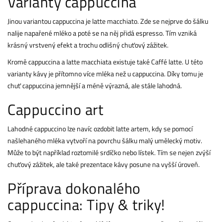
Varianty cappuccina
Jinou variantou cappuccina je latte macchiato. Zde se nejprve do šálku
nalije napařené mléko a poté se na něj přidá espresso. Tím vzniká
krásný vrstvený efekt a trochu odlišný chuťový zážitek.
Kromě cappuccina a latte macchiata existuje také Caffé latte. U této
varianty kávy je přítomno více mléka než u cappuccina. Díky tomu je
chuť cappuccina jemnější a méně výrazná, ale stále lahodná.
Cappuccino art
Lahodné cappuccino lze navíc ozdobit latte artem, kdy se pomocí
našlehaného mléka vytvoří na povrchu šálku malý umělecký motiv.
Může to být například roztomilé srdíčko nebo lístek. Tím se nejen zvýší
chuťový zážitek, ale také prezentace kávy posune na vyšší úroveň.
Příprava dokonalého
cappuccina: Tipy & triky!