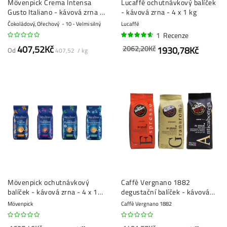
Mövenpick Crema Intensa
Lucaffé ochutnávkový balíček
Gusto Italiano - kávová zrna -
- kávová zrna - 4 x 1 kg
1 kg
Čokoládový, Ořechový
10 - Velmi silný
Lucaffé
1
Recenze
90%
407,52Kč
2062,20Kč
1930,78Kč
Od
407,52 / kg
Mövenpick ochutnávkový
Caffè Vergnano 1882
balíček - kávová zrna - 4 x 1
degustační balíček - kávová
kg
zrna - 3 x 1 kg
Mövenpick
Caffè Vergnano 1882