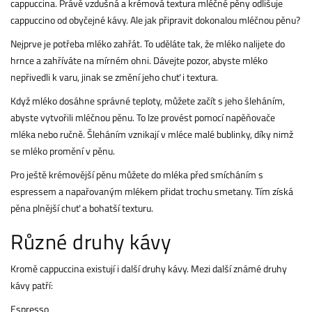
cappuccina. Právě vzdušná a krémová textura mléčné pěny odlišuje
cappuccino od obyčejné kávy. Ale jak připravit dokonalou mléčnou pěnu?
Nejprve je potřeba mléko zahřát. To uděláte tak, že mléko nalijete do
hrnce a zahříváte na mírném ohni. Dávejte pozor, abyste mléko
nepřivedli k varu, jinak se změní jeho chuť i textura.
Když mléko dosáhne správné teploty, můžete začít s jeho šleháním,
abyste vytvořili mléčnou pěnu. To lze provést pomocí napěňovače
mléka nebo ručně. Šleháním vznikají v mléce malé bublinky, díky nimž
se mléko promění v pěnu.
Pro ještě krémovější pěnu můžete do mléka před smícháním s
espressem a napařovaným mlékem přidat trochu smetany. Tím získá
pěna plnější chuť a bohatší texturu.
Různé druhy kávy
Kromě cappuccina existují i další druhy kávy. Mezi další známé druhy
kávy patří:
Espresso