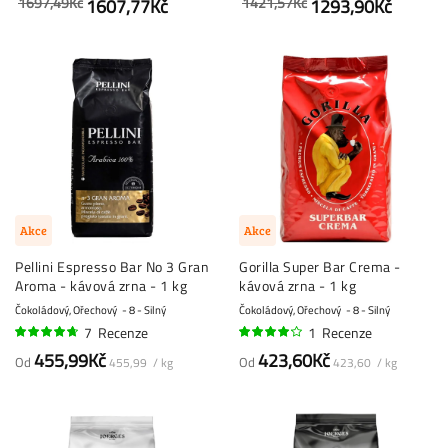
1697,49Kč
1421,57Kč
1607,77Kč
1293,90Kč
Akce
Akce
Pellini Espresso Bar No 3 Gran
Gorilla Super Bar Crema -
Aroma - kávová zrna - 1 kg
kávová zrna - 1 kg
Čokoládový, Ořechový
8 - Silný
Čokoládový, Ořechový
8 - Silný
7
Recenze
1
Recenze
91%
80%
455,99Kč
423,60Kč
Od
Od
455,99 / kg
423,60 / kg