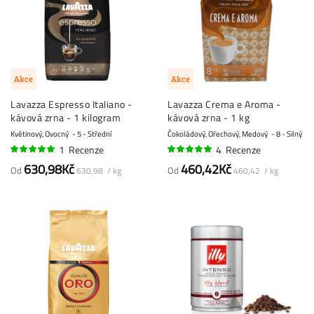
Akce
Akce
Lavazza Espresso Italiano -
Lavazza Crema e Aroma -
kávová zrna - 1 kilogram
kávová zrna - 1 kg
Květinový, Ovocný
5 - Střední
Čokoládový, Ořechový, Medový
8 - Silný
1
Recenze
4
Recenze
100%
100%
630,98Kč
460,42Kč
Od
Od
630,98 / kg
460,42 / kg