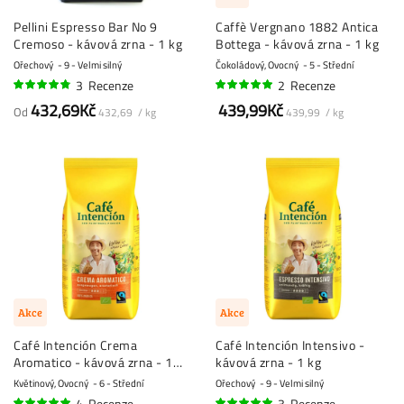
Pellini Espresso Bar No 9
Caffè Vergnano 1882 Antica
Cremoso - kávová zrna - 1 kg
Bottega - kávová zrna - 1 kg
Ořechový
9 - Velmi silný
Čokoládový, Ovocný
5 - Střední
3
Recenze
2
Recenze
93%
95%
432,69Kč
439,99Kč
Od
432,69 / kg
439,99 / kg
Akce
Akce
Café Intención Crema
Café Intención Intensivo -
Aromatico - kávová zrna - 1
kávová zrna - 1 kg
kg
Květinový, Ovocný
6 - Střední
Ořechový
9 - Velmi silný
4
Recenze
3
Recenze