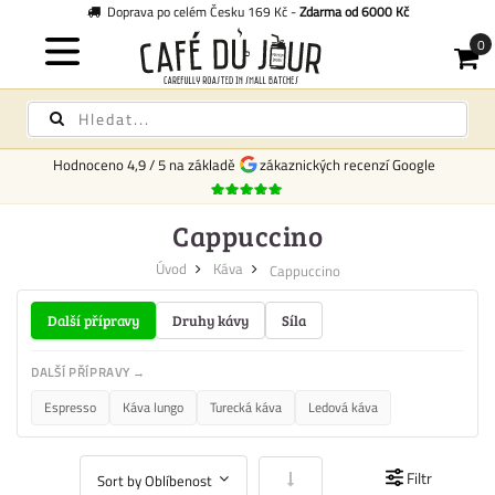
Doprava po celém Česku 169 Kč -
Zdarma od 6000 Kč
Hodnoceno
4,9
/
5
na základě
zákaznických recenzí Google
Cappuccino
Úvod
Káva
Cappuccino
Další přípravy
Druhy kávy
Síla
DALŠÍ PŘÍPRAVY →
Espresso
Káva lungo
Turecká káva
Ledová káva
Nastavit vzestupně
Filtr