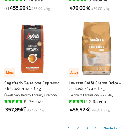
100%
97%
455,99Kč
479,00Kč
Od
455,99 / kg
479,00 / kg
Akce
Akce
Segafredo Selezione Espresso
Lavazza Caffè Crema Dolce -
- kávová zrna - 1 kg
zrnková káva - 1 kg
Č
okoládový, Ovocný, Kořenitý, Ořechový, Vanilkový
Květinový, Karamelový
8 - Silný
7 - Silný
8
Recenze
2
Recenze
96%
85%
357,89Kč
486,52Kč
357,89 / kg
486,52 / kg
1
2
3
4
Následující