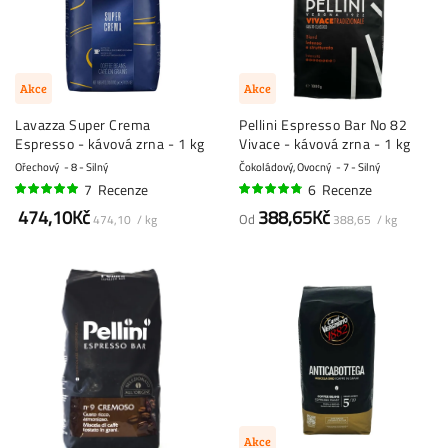
Akce
Akce
Lavazza Super Crema
Pellini Espresso Bar No 82
Espresso - kávová zrna - 1 kg
Vivace - kávová zrna - 1 kg
Ořechový
8 - Silný
Čokoládový, Ovocný
7 - Silný
7
Recenze
6
Recenze
100%
92%
474,10Kč
388,65Kč
Od
474,10 / kg
388,65 / kg
Akce