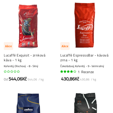
Akce
Akce
Lucaffé Exquisit - zrnková
Lucaffé EspressoBar - kávová
káva - 1 kg
zrna - 1 kg
Kořenitý, Ořechový
8 - Silný
Čokoládový, Kořenitý
9 - Velmi silný
1
Recenze
80%
544,06Kč
430,86Kč
Od
544,06 / kg
430,86 / kg