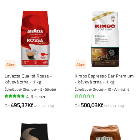
Akce
Akce
Lavazza Qualità Rossa -
Kimbo Espresso Bar Premium
kávová zrna - 1 kg
- kávová zrna - 1 kg
Čokoládový, Ořechový
5 - Střední
Čokoládový, Ovocný
10 - Velmi silný
4
Recenze
98%
495,37Kč
500,03Kč
Od
Od
495,37 / kg
500,03 / kg