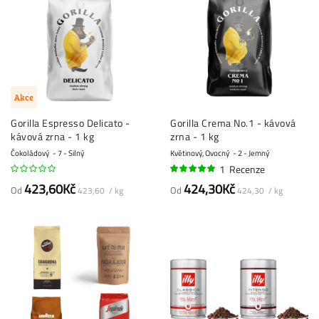
Akce
Gorilla Espresso Delicato -
Gorilla Crema No.1 - kávová
kávová zrna - 1 kg
zrna - 1 kg
Čokoládový
7 - Silný
Květinový, Ovocný
2 - Jemný
1
Recenze
100%
423,60Kč
424,30Kč
Od
Od
423,60 / kg
424,30 / kg