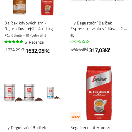
Balíček kávových zrn -
illy Degustační Balíček
Nejprodávanější - 4 x 1 kg
Espresso - zrnková káva - 2 x
250 gramů
Různé chutě
10 - Velmi silný
illy
5
Recenze
96%
345,58Kč
317,03Kč
1734,29Kč
1632,95Kč
Akce
illy Degustační Balíček
Segafredo Intermezzo -