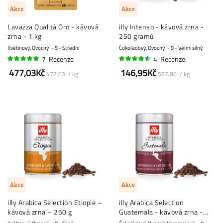
Akce
Akce
Lavazza Qualità Oro - kávová
illy Intenso - kávová zrna -
zrna - 1 kg
250 gramů
Květinový, Ovocný
5 - Střední
Čokoládový, Ovocný
9 - Velmi silný
7
Recenze
4
Recenze
96%
90%
477,03Kč
146,95Kč
477,03 / kg
587,80 / kg
Akce
Akce
illy Arabica Selection Etiopie –
illy Arabica Selection
kávová zrna – 250 g
Guatemala - kávová zrna -
250 gramů