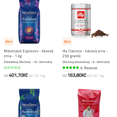
Akce
Akce
Mövenpick Espresso - kávová
illy Classico - kávová zrna -
zrna - 1 kg
250 gramů
Čokoládový, Ořechový
10 - Velmi silný
Ořechový, Karamelový
9 - Velmi silný
6
Recenze
93%
401,70Kč
163,80Kč
Od
Od
401,70 / kg
655,20 / kg