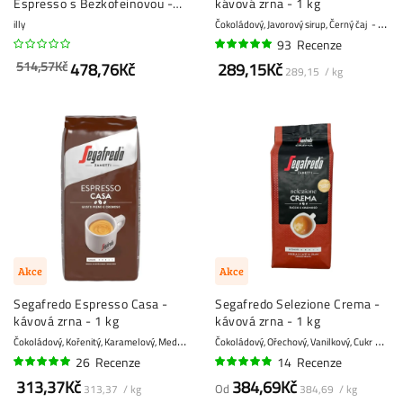
Espresso s Bezkofeinovou -
kávová zrna - 1 kg
zrnková káva - 3 x 250 gramů
illy
Čokoládový, Javorový sirup, Černý čaj
8 - Si
93
Recenze
95%
514,57Kč
478,76Kč
289,15Kč
289,15 / kg
Akce
Akce
Segafredo Espresso Casa -
Segafredo Selezione Crema -
kávová zrna - 1 kg
kávová zrna - 1 kg
Č
okoládový, Kořenitý, Karamelový, Medový, Mandle
Čokoládový, Ořechový, Vanilkový, Cukr
8 - Silný
6 - 
26
Recenze
14
Recenze
96%
94%
313,37Kč
384,69Kč
Od
313,37 / kg
384,69 / kg