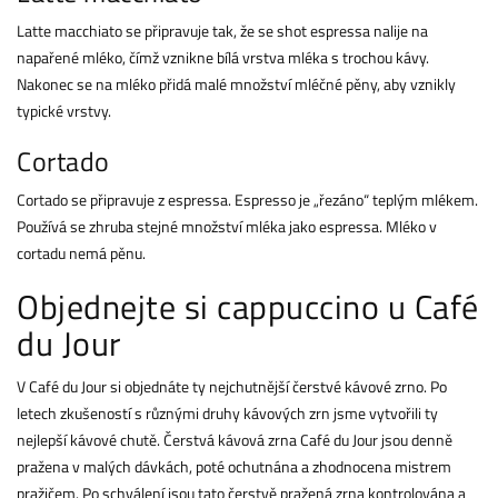
Latte macchiato se připravuje tak, že se shot espressa nalije na
napařené mléko, čímž vznikne bílá vrstva mléka s trochou kávy.
Nakonec se na mléko přidá malé množství mléčné pěny, aby vznikly
typické vrstvy.
Cortado
Cortado se připravuje z espressa. Espresso je „řezáno“ teplým mlékem.
Používá se zhruba stejné množství mléka jako espressa. Mléko v
cortadu nemá pěnu.
Objednejte si cappuccino u Café
du Jour
V Café du Jour si objednáte ty nejchutnější čerstvé kávové zrno. Po
letech zkušeností s různými druhy kávových zrn jsme vytvořili ty
nejlepší kávové chutě. Čerstvá kávová zrna Café du Jour jsou denně
pražena v malých dávkách, poté ochutnána a zhodnocena mistrem
pražičem. Po schválení jsou tato čerstvě pražená zrna kontrolována a