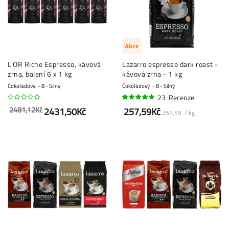
Akce
L'OR Riche Espresso, kávová
Lazarro espresso dark roast -
zrna, balení 6 x 1 kg
kávová zrna - 1 kg
Čokoládový
8 - Silný
Čokoládový
8 - Silný
23
Recenze
97%
2481,12Kč
2431,50Kč
257,59Kč
257,59 / kg