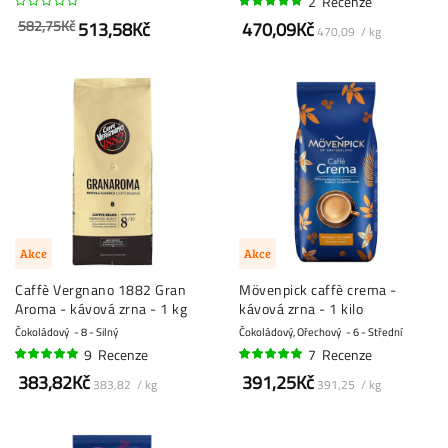
2
Recenze
100%
582,75Kč
513,58Kč
470,09Kč
470,09 / kg
Akce
Akce
Caffè Vergnano 1882 Gran
Mövenpick caffè crema -
Aroma - kávová zrna - 1 kg
kávová zrna - 1 kilo
Čokoládový
8 - Silný
Čokoládový, Ořechový
6 - Střední
9
Recenze
7
Recenze
100%
97%
383,82Kč
391,25Kč
383,82 / kg
391,25 / kg