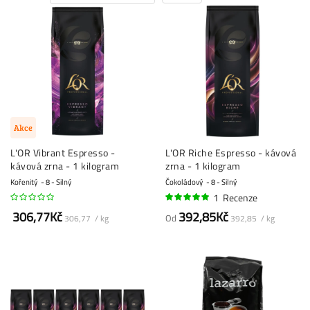
Akce
L'OR Vibrant Espresso -
L'OR Riche Espresso - kávová
kávová zrna - 1 kilogram
zrna - 1 kilogram
Kořenitý
8 - Silný
Čokoládový
8 - Silný
1
Recenze
100%
306,77Kč
392,85Kč
Od
306,77 / kg
392,85 / kg