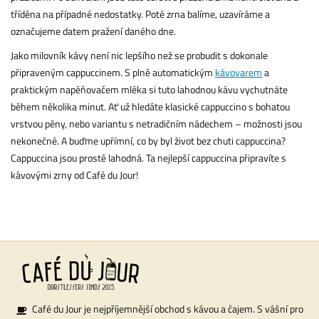
tříděna na případné nedostatky. Poté zrna balíme, uzavíráme a
označujeme datem pražení daného dne.
Jako milovník kávy není nic lepšího než se probudit s dokonale
připraveným cappuccinem. S plně automatickým
kávovarem
a
praktickým napěňovačem mléka si tuto lahodnou kávu vychutnáte
během několika minut. Ať už hledáte klasické cappuccino s bohatou
vrstvou pěny, nebo variantu s netradičním nádechem – možnosti jsou
nekonečné. A buďme upřímní, co by byl život bez chuti cappuccina?
Cappuccina jsou prostě lahodná. Ta nejlepší cappuccina připravíte s
kávovými zrny od Café du Jour!
Café du Jour je nejpříjemnější obchod s kávou a čajem. S vášní pro