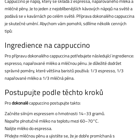
Cappuccino je nápoj, který se skládá z espressa, napařovaného mléka a
mléčné pěny. Je to jeden z nejoblíbenějších kávových nápojů na světě a
podává se v kavárnách po celém světě. Příprava dokonalého cappuccina
je skutečné umění. Abychom vám pomohli, sdílíme několik cenných
tipů:
Ingredience na cappuccino
Pro přípravu dokonalého cappuccina potřebujete následující ingredience:
espresso, napařované mléko a mléčnou pěnu. Je důležité dodržet
správné poměry, které většina baristů používá: 1/3 espresso, 1/3
napařované mléko a 1/3 mléčná pěna.
Postupujte podle těchto kroků
Pro
dokonalé
cappuccino postupujte takto:
Začněte silným espressem o hmotnosti 14–33 gramů.
Napařte plnotučné mléko na teplotu mezi 60–70°C.
Nalijte mléko do espressa.
Přidejte mléčnou pěnu a ujistěte se, že je dobře promíchaná s