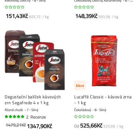
Květinový, Ovocný
8 - Silný
Čokoládový, Ovocný, Karamelový
8 - Silný
151,43Kč
148,39Kč
605,72 / kg
593,56 / kg
Akce
Degustační balíček kávových
Lucaffé Classic - kávová zrna
zrn Segafredo 4 x 1 kg
- 1 kg
Různé chutě
7 - Silný
Čokoládový
8 - Silný
2
Recenze
100%
525,66Kč
1479,21Kč
1347,90Kč
Od
525,66 / kg