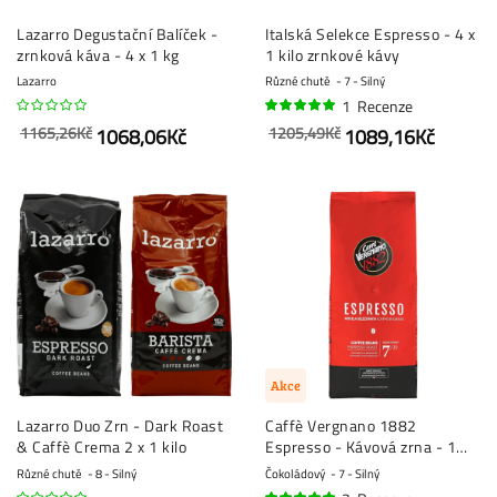
Lazarro Degustační Balíček -
Italská Selekce Espresso - 4 x
zrnková káva - 4 x 1 kg
1 kilo zrnkové kávy
Lazarro
Různé chutě
7 - Silný
1
Recenze
100%
1165,26Kč
1205,49Kč
1068,06Kč
1089,16Kč
Akce
Lazarro Duo Zrn - Dark Roast
Caffè Vergnano 1882
& Caffè Crema 2 x 1 kilo
Espresso - Kávová zrna - 1
kilo
Různé chutě
8 - Silný
Čokoládový
7 - Silný