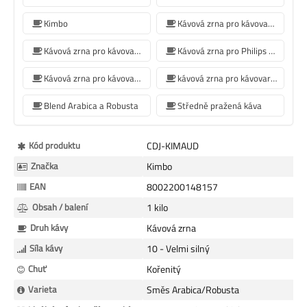
Kimbo
Kávová zrna pro kávovar Jura
Kávová zrna pro kávovar De'Longhi
Kávová zrna pro Philips kávovar
Kávová zrna pro kávovar Krups
kávová zrna pro kávovar Siemens
Blend Arabica a Robusta
Středně pražená káva
Více
Kód produktu
CDJ-KIMAUD
informací
Značka
Kimbo
EAN
8002200148157
Obsah / balení
1 kilo
Druh kávy
Kávová zrna
Síla kávy
10 - Velmi silný
Chuť
Kořenitý
Varieta
Směs Arabica/Robusta