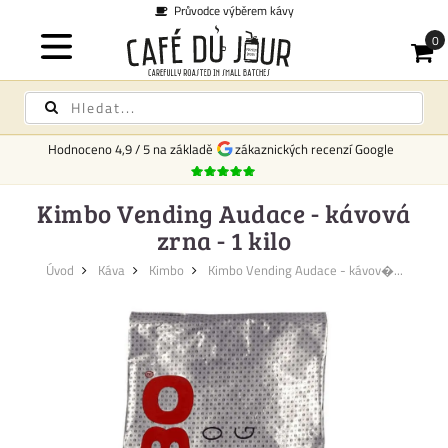
Průvodce výběrem kávy
Hodnoceno
4,9
/
5
na základě
zákaznických recenzí Google
Kimbo Vending Audace - kávová
zrna - 1 kilo
Úvod
Káva
Kimbo
Kimbo Vending Audace - kávov�...