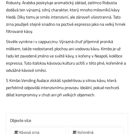
Robusty. Arabika poskytuje aromatický základ, zatímco Robusta
dodává ten výrazný, silný charakter, který mnoho milovníků kávy
hledá. Díky tomu je směs intenzivní, ale zároveň všestranná. Tato
zrna použiješ stejně snadno na poctivé espresso jako na velký hrnek
filtrované kávy.
Skvěle vynikne i v cappuccinu. Výrazná chuť příjemně proniká
mlékem, takže nedostaneš plochou ani vodovou kávu. Kimbo je už
řadu let zavedené jméno ve světě kávy, s kořeny v Neapoli, kolébce
espressa. Tuto italskou kávovou kulturu ucítíš v této plné, kořeněné a
odvážné kávové směsi.
S Kimbo Vending Audace získáš spolehlivou a silnou kávu, která
perfektně odpovídá intenzivnímu provozu. Ideální, pokud nechceš
dělat kompromisy v chuti ani při velkých objemech.
Objevte více
Kávová zrna
Kořeněná