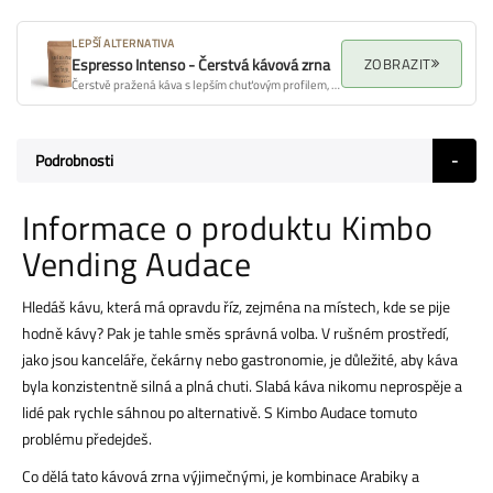
LEPŠÍ ALTERNATIVA
ZOBRAZIT
Espresso Intenso - Čerstvá kávová zrna
Čerstvě pražená káva s lepším chuťovým profilem, aroma a celkovou kvalitou.
Podrobnosti
Informace o produktu Kimbo
Vending Audace
Hledáš kávu, která má opravdu říz, zejména na místech, kde se pije
hodně kávy? Pak je tahle směs správná volba. V rušném prostředí,
jako jsou kanceláře, čekárny nebo gastronomie, je důležité, aby káva
byla konzistentně silná a plná chuti. Slabá káva nikomu neprospěje a
lidé pak rychle sáhnou po alternativě. S Kimbo Audace tomuto
problému předejdeš.
Co dělá tato kávová zrna výjimečnými, je kombinace Arabiky a