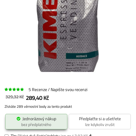
5
Recenze
Napište svou recenzi
329,32 Kč
289,40 Kč
Získáte 289 věrnostní body za tento produkt
Jednorázový nákup
Předplaťte si a ušetřete
bez předplatného
lze kdykoliv zrušit
Tip:
Přidat
dvě čisticí tablety
jen za 47,92 Kč