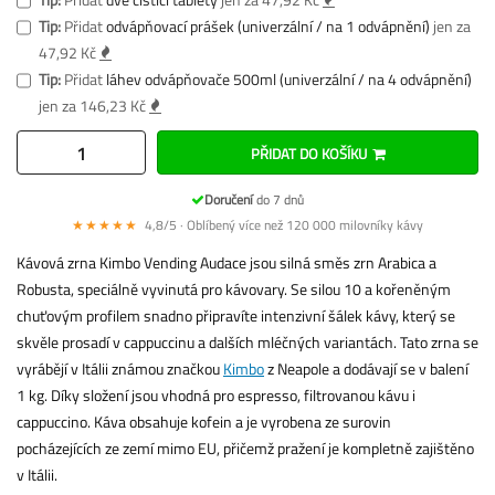
Tip:
Přidat
odvápňovací prášek (univerzální / na 1 odvápnění)
jen za
47,92 Kč
Tip:
Přidat
láhev odvápňovače 500ml (univerzální / na 4 odvápnění)
jen za 146,23 Kč
PŘIDAT DO KOŠÍKU
Doručení
do 7 dnů
★★★★★
4,8/5 · Oblíbený více než 120 000 milovníky kávy
Kávová zrna Kimbo Vending Audace jsou silná směs zrn Arabica a
Robusta, speciálně vyvinutá pro kávovary. Se silou 10 a kořeněným
chuťovým profilem snadno připravíte intenzivní šálek kávy, který se
skvěle prosadí v cappuccinu a dalších mléčných variantách. Tato zrna se
vyrábějí v Itálii známou značkou
Kimbo
z Neapole a dodávají se v balení
1 kg. Díky složení jsou vhodná pro espresso, filtrovanou kávu i
cappuccino. Káva obsahuje kofein a je vyrobena ze surovin
pocházejících ze zemí mimo EU, přičemž pražení je kompletně zajištěno
v Itálii.