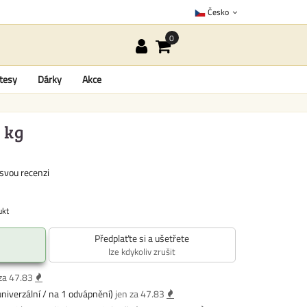
Česko
tesy
Dárky
Akce
 kg
svou recenzi
ukt
Předplaťte si a ušetřete
lze kdykoliv zrušit
za 47.83
niverzální / na 1 odvápnění)
jen za 47.83