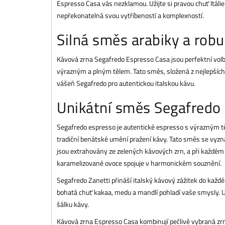
Espresso Casa vás nezklamou. Užijte si pravou chuť Itáli
nepřekonatelná svou vytříbeností a komplexností.
Silná směs arabiky a robu
Kávová zrna Segafredo Espresso Casa jsou perfektní volb
výrazným a plným tělem. Tato směs, složená z nejlepších 
vášeň Segafredo pro autentickou italskou kávu.
Unikátní směs Segafredo
Segafredo espresso je autentické espresso s výrazným tě
tradiční benátské umění pražení kávy. Tato směs se vyzn
jsou extrahovány ze zelených kávových zrn, a při každém
karamelizované ovoce spojuje v harmonickém souznění.
Segafredo Zanetti přináší italský kávový zážitek do kaž
bohatá chuť kakaa, medu a mandlí pohladí vaše smysly. Už
šálku kávy.
Kávová zrna Espresso Casa kombinují pečlivě vybraná zrna