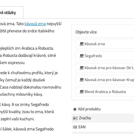
né otázky
ová zrna
. Tato
kávová zrna
nejvyšší
mžitě přenese do srdce italského
Objevte více
Kávová zrna
jlepších zrn Arabica a Robusta.
na Robusta dodávají krásné, silné
Segafredo
ašem espressu.
Kávová zrna pro kávovar De'
ede k chuťovému profilu, který je
íky čemuž je každý doušek
Kávová zrna pro kávovar Kru
Casa nabízejí dokonalou rovnováhu
Blend Arabica a Robusta
ro všechny milovníky kávy.
ost kávy. A se zrnky Segafredo
Více
Kód produktu
šší kvality. Jsou to zrna, která
informací
Značka
zaplní vaši kuchyni.
EAN
í šálek, kávová zrna Segafredo