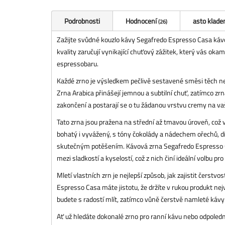
Podrobnosti
Hodnocení
asto klade
26
Zažijte svůdné kouzlo kávy Segafredo Espresso Casa
káv
kvality zaručují vynikající chuťový zážitek, který vás oka
espressobaru.
Každé zrno je výsledkem pečlivě sestavené směsi těch ne
Zrna Arabica přinášejí jemnou a subtilní chuť, zatímco zr
zakončení a postarají se o tu žádanou vrstvu cremy na v
Tato zrna jsou pražena na střední až tmavou úroveň, což v
bohatý i vyvážený, s tóny čokolády a nádechem ořechů, d
skutečným potěšením. Kávová zrna Segafredo Espresso 
mezi sladkostí a kyselostí, což z nich činí ideální volbu p
Mletí vlastních zrn je nejlepší způsob, jak zajistit čerstv
Espresso Casa máte jistotu, že držíte v rukou produkt nejvy
budete s radostí mlít, zatímco vůně čerstvě namleté kávy 
Ať už hledáte dokonalé zrno pro ranní kávu nebo odpoledn