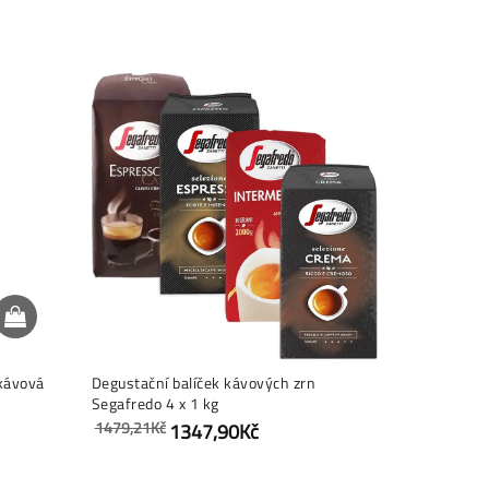
Akce
 kávová
Degustační balíček kávových zrn
Caffè Verg
Segafredo 4 x 1 kg
kávová zrna
1479,21Kč
427,99Kč
1347,90Kč
3