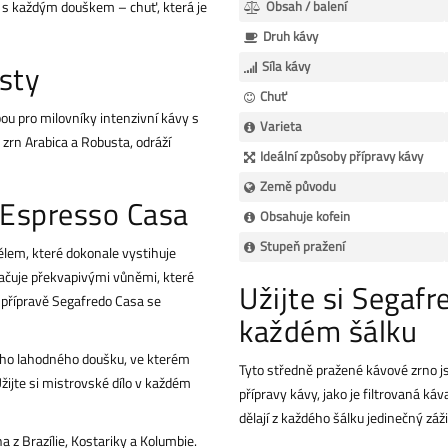
e s každým douškem – chuť, která je
Obsah / balení
Druh kávy
sty
Síla kávy
Chuť
ou pro milovníky intenzivní kávy s
Varieta
zrn Arabica a Robusta, odráží
Ideální způsoby přípravy kávy
Země původu
 Espresso Casa
Obsahuje kofein
Stupeň pražení
lem, které dokonale vystihuje
ačuje překvapivými vůněmi, které
Užijte si Segaf
 přípravě Segafredo Casa se
každém šálku
dého lahodného doušku, ve kterém
Tyto středně pražené kávové zrno js
ijte si mistrovské dílo v každém
přípravy kávy, jako je filtrovaná 
dělají z každého šálku jedinečný záži
 z Brazílie, Kostariky a Kolumbie.