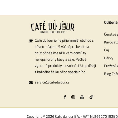
Oblíbené
Čerstvě 
Café du Jour je nejpříjemnější obchod s
Kávová z
kávou a čajem. S vášní pro kvalitu a
Čaj
chuť přinášíme až k vám domů ty
Dárky
nejlepší druhy kávy a čaje. Pečlivě
vybrané produkty a osobní přístup dělají
Pražení 
z každého šálku něco speciálního.
Blog Cafe
service@cafedujour.cz
Copyright © 2026 Café du Jour B.V. - VAT: NL866270152B