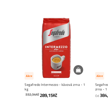
Akce
Akce
Segafredo Intermezzo - kávová zrna - 1
Segafre
kg
zrna - 1
332,34Kč
289,15Kč
384
Od