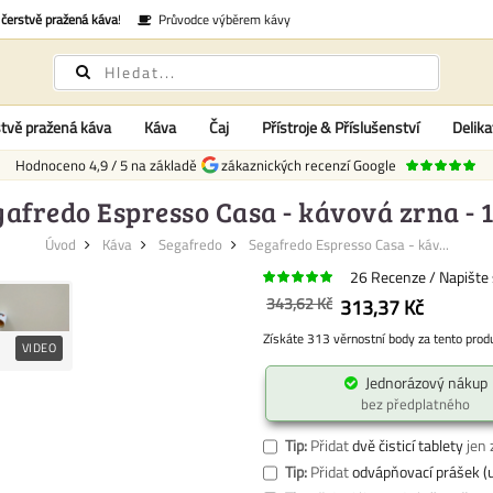
é
čerstvě pražená káva
!
Průvodce výběrem kávy
tvě pražená káva
Káva
Čaj
Přístroje & Příslušenství
Delika
Hodnoceno
4,9
/
5
na základě
zákaznických recenzí Google
gafredo Espresso Casa - kávová zrna - 1
Úvod
Káva
Segafredo
Segafredo Espresso Casa - káv...
26
Recenze
Napište 
343,62 Kč
313,37 Kč
Získáte 313 věrnostní body za tento prod
VIDEO
Jednorázový nákup
bez předplatného
Tip:
Přidat
dvě čisticí tablety
jen 
Tip:
Přidat
odvápňovací prášek (u