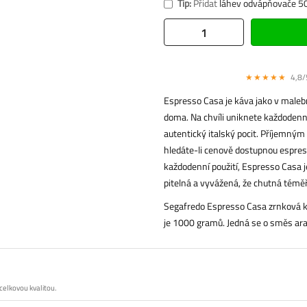
Tip:
Přidat
láhev odvápňovače 50
★★★★★
4,8/5
Espresso Casa je káva jako v malebn
doma. Na chvíli uniknete každodenn
autentický italský pocit. Příjemným
hledáte-li cenově dostupnou espres
každodenní použití, Espresso Casa j
pitelná a vyvážená, že chutná témě
Segafredo Espresso Casa zrnková k
je 1000 gramů. Jedná se o směs ara
celkovou kvalitou.