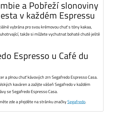
umbie a Pobřeží slonoviny
cesta v každém Espressu
ciálně vybrána pro svou krémovou chuť s tóny kakaa,
ouhotrvající, takže si můžete vychutnat bohaté chutě ještě
edo Espresso u Café du
kter a plnou chuť kávových zrn Segafredo Espresso Casa.
alských kaváren a zažijte vášeň Segafredo v každém
é kávy se Segafredo Espresso Casa.
kněte zde a přejděte na stránku značky
Segafredo
.