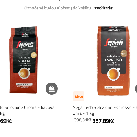
Označené budou vloženy do košíku...
zvolit vše
Akce
do Selezione Crema - kávová
Segafredo Selezione Espresso -
 kg
zrna - 1 kg
398,31Kč
,69Kč
357,89Kč