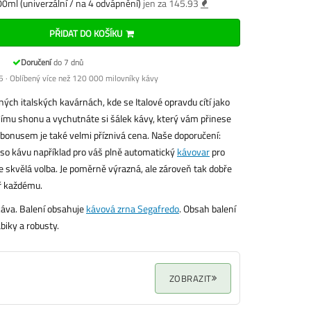
0ml (univerzální / na 4 odvápnění)
jen za 145.93
PŘIDAT DO KOŠÍKU
Doručení
do 7 dnů
 · Oblíbený více než 120 000 milovníky kávy
ých italských kavárnách, kde se Italové opravdu cítí jako
ímu shonu a vychutnáte si šálek kávy, který vám přinese
 bonusem je také velmi příznivá cena. Naše doporučení:
so kávu například pro váš plně automatický
kávovar
pro
e skvělá volba. Je poměrně výrazná, ale zároveň tak dobře
ř každému.
áva. Balení obsahuje
kávová zrna Segafredo
. Obsah balení
biky a robusty.
ZOBRAZIT