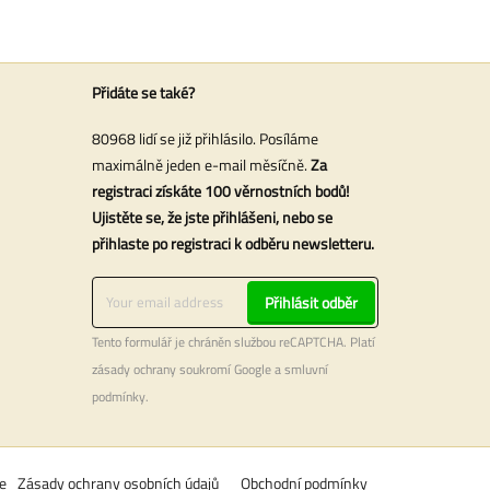
Přidáte se také?
80968 lidí se již přihlásilo. Posíláme
maximálně jeden e-mail měsíčně.
Za
registraci získáte 100 věrnostních bodů!
Ujistěte se, že jste přihlášeni, nebo se
přihlaste po registraci k odběru newsletteru.
Přihlásit odběr
Tento formulář je chráněn službou reCAPTCHA. Platí
zásady ochrany soukromí
Google a
smluvní
podmínky
.
e
Zásady ochrany osobních údajů
Obchodní podmínky