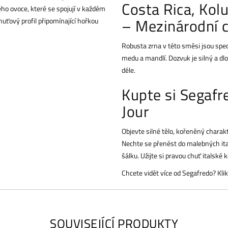
Costa Rica, Kol
o ovoce, které se spojují v každém
– Mezinárodní 
uťový profil připomínající hořkou
Robusta zrna v této směsi jsou spe
medu a mandlí. Dozvuk je silný a dl
déle.
Kupte si Segafr
Jour
Objevte silné tělo, kořeněný chara
Nechte se přenést do malebných it
šálku. Užijte si pravou chuť italsk
Chcete vidět více od Segafredo? Kli
SOUVISEJÍCÍ PRODUKTY