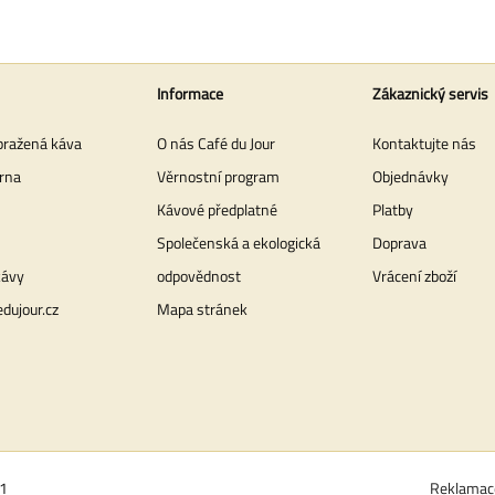
Informace
Zákaznický servis
pražená káva
O nás Café du Jour
Kontaktujte nás
rna
Věrnostní program
Objednávky
Kávové předplatné
Platby
Společenská a ekologická
Doprava
kávy
odpovědnost
Vrácení zboží
dujour.cz
Mapa stránek
01
Reklamac