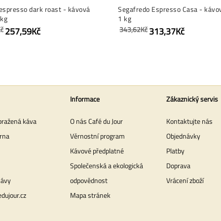
espresso dark roast - kávová
Segafredo Espresso Casa - kávov
 kg
1 kg
č
343,62Kč
257,59Kč
313,37Kč
Informace
Zákaznický servis
pražená káva
O nás Café du Jour
Kontaktujte nás
rna
Věrnostní program
Objednávky
Kávové předplatné
Platby
Společenská a ekologická
Doprava
kávy
odpovědnost
Vrácení zboží
dujour.cz
Mapa stránek