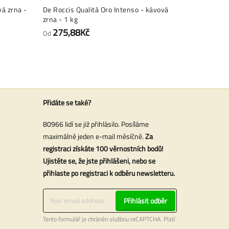
á zrna -
De Roccis Qualità Oro Intenso - kávová
Kimbo Vend
zrna - 1 kg
kilo
328,66Kč
275,88Kč
2
Od
Přidáte se také?
80966 lidí se již přihlásilo. Posíláme
maximálně jeden e-mail měsíčně.
Za
registraci získáte 100 věrnostních bodů!
Ujistěte se, že jste přihlášeni, nebo se
přihlaste po registraci k odběru newsletteru.
Přihlásit odběr
Tento formulář je chráněn službou reCAPTCHA. Platí