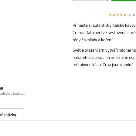
★★★★★
4,8/5
Přineste si autentický italský kávo
Crema. Tato pečlivě sestavená směs
tóny čokolády a koření.
Světlé pražení zrn vytváří nádherno
bohatého cappuccina nebo plné espr
prémiovou kávu. Zrna jsou vhodná 
na
celkovou kvalitou.
né otázky