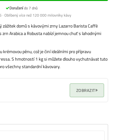
Doručení
do 7 dnů
 · Oblíbený více než 120 000 milovníky kávy
vý zážitek domů s kávovými zrny Lazarro Barista Caffè
 zrn Arabica a Robusta nabízí jemnou chuť s lahodnými
u krémovou pěnu, což je činí ideálními pro přípravu
essa. S hmotností 1 kg si můžete dlouho vychutnávat tuto
pro všechny standardní kávovary.
ZOBRAZIT