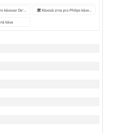
Kávová zrna pro kávovar De'Longhi
Kávová zrna pro Philips kávovar
ená káva