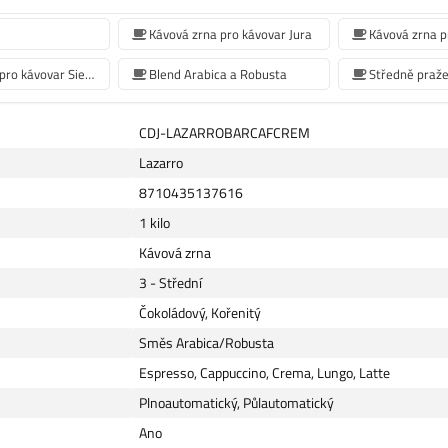
Kávová zrna pro kávovar Jura
kávová zrna pro kávovar Siemens
Blend Arabica a Robusta
Středně praž
CDJ-LAZARROBARCAFCREM
Lazarro
8710435137616
1 kilo
Kávová zrna
3 - Střední
Čokoládový, Kořenitý
Směs Arabica/Robusta
Espresso, Cappuccino, Crema, Lungo, Latte
Plnoautomatický, Půlautomatický
Ano