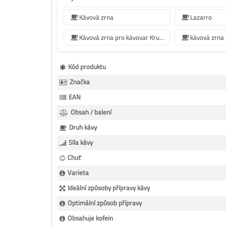
Kávová zrna
Lazarro
Kávová zrna pro kávovar Krups
Více
Kód produktu
informací
Značka
EAN
Obsah / balení
Druh kávy
Síla kávy
Chuť
Varieta
Ideální způsoby přípravy kávy
Optimální způsob přípravy
Obsahuje kofein