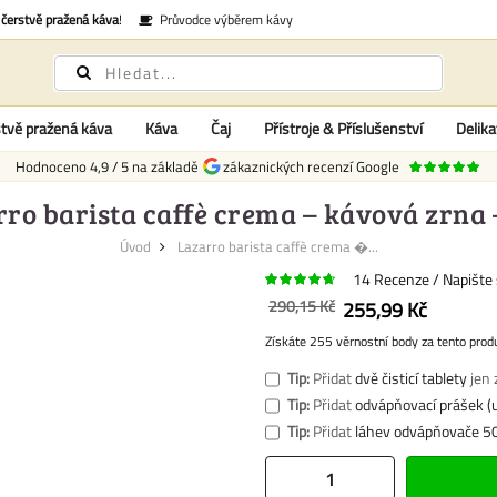
é
čerstvě pražená káva
!
Průvodce výběrem kávy
tvě pražená káva
Káva
Čaj
Přístroje & Příslušenství
Delika
Hodnoceno
4,9
/
5
na základě
zákaznických recenzí Google
ro barista caffè crema – kávová zrna 
Úvod
Lazarro barista caffè crema �...
14
Recenze
Napište 
290,15 Kč
255,99 Kč
Získáte 255 věrnostní body za tento prod
Tip:
Přidat
dvě čisticí tablety
jen 
Tip:
Přidat
odvápňovací prášek (u
Tip:
Přidat
láhev odvápňovače 50