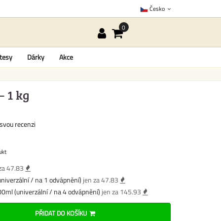
Česko
tesy
Dárky
Akce
– 1 kg
svou recenzi
ukt
za 47.83
niverzální / na 1 odvápnění)
jen za 47.83
0ml (univerzální / na 4 odvápnění)
jen za 145.93
PŘIDAT DO KOŠÍKU