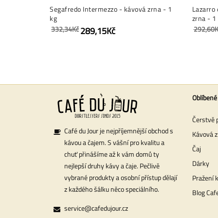
Segafredo Intermezzo - kávová zrna - 1
Lazarro 
kg
zrna - 1
332,34Kč
292,60K
289,15Kč
Oblíbené
Čerstvě 
Café du Jour je nejpříjemnější obchod s
Kávová z
kávou a čajem. S vášní pro kvalitu a
Čaj
chuť přinášíme až k vám domů ty
Dárky
nejlepší druhy kávy a čaje. Pečlivě
vybrané produkty a osobní přístup dělají
Pražení 
z každého šálku něco speciálního.
Blog Cafe
service@cafedujour.cz