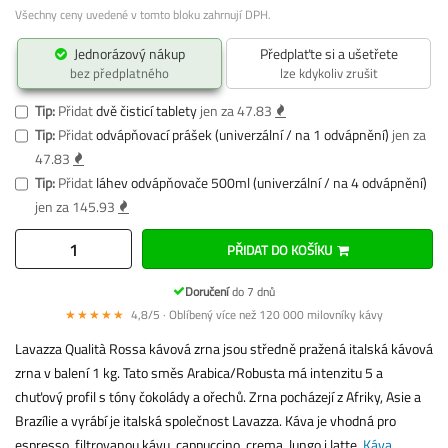
Všechny ceny uvedené v tomto bloku zahrnují DPH.
Jednorázový nákup
Předplaťte si a ušetřete
bez předplatného
lze kdykoliv zrušit
Tip:
Přidat
dvě čisticí tablety
jen za 47.83
Tip:
Přidat
odvápňovací prášek (univerzální / na 1 odvápnění)
jen za
47.83
Tip:
Přidat
láhev odvápňovače 500ml (univerzální / na 4 odvápnění)
jen za 145.93
PŘIDAT DO KOŠÍKU
Doručení
do 7 dnů
★★★★★
4,8/5 · Oblíbený více než 120 000 milovníky kávy
Lavazza Qualità Rossa kávová zrna jsou středně pražená italská kávová
zrna v balení 1 kg. Tato směs Arabica/Robusta má intenzitu 5 a
chuťový profil s tóny čokolády a ořechů. Zrna pocházejí z Afriky, Asie a
Brazílie a vyrábí je italská společnost Lavazza. Káva je vhodná pro
espresso, filtrovanou kávu, cappuccino, crema, lungo i latte.
Káva