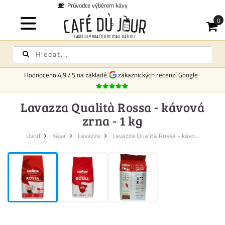
Doprava po celém Česku 169 Kč -
Hodnoceno
4,9
/
5
na základě
zákaznických recenzí Google
Lavazza Qualità Rossa - kávová
zrna - 1 kg
Úvod
Káva
Lavazza
Lavazza Qualità Rossa - kávo...