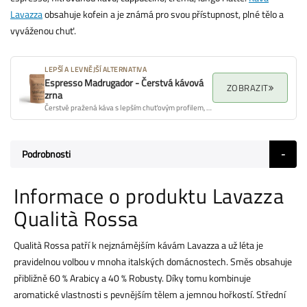
Lavazza
obsahuje kofein a je známá pro svou přístupnost, plné tělo a
vyváženou chuť.
LEPŠÍ A LEVNĚJŠÍ ALTERNATIVA
Espresso Madrugador - Čerstvá kávová
ZOBRAZIT
zrna
Čerstvě pražená káva s lepším chuťovým profilem, aroma a celkovou kvalitou.
Podrobnosti
Informace o produktu Lavazza
Qualità Rossa
Qualità Rossa patří k nejznámějším kávám Lavazza a už léta je
pravidelnou volbou v mnoha italských domácnostech. Směs obsahuje
přibližně 60 % Arabicy a 40 % Robusty. Díky tomu kombinuje
aromatické vlastnosti s pevnějším tělem a jemnou hořkostí. Střední