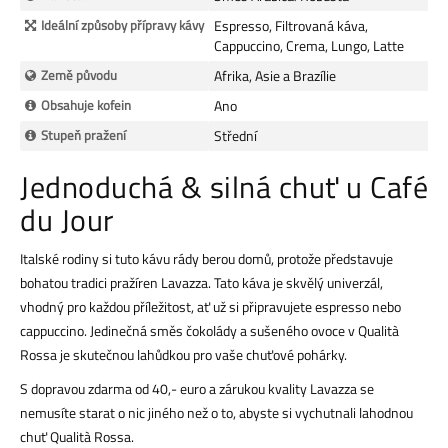
Ideální způsoby přípravy kávy
Espresso, Filtrovaná káva,
Cappuccino, Crema, Lungo, Latte
Země původu
Afrika, Asie a Brazílie
Obsahuje kofein
Ano
Stupeň pražení
Střední
Jednoduchá & silná chuť u Café
du Jour
Italské rodiny si tuto kávu rády berou domů, protože představuje
bohatou tradici pražíren Lavazza. Tato káva je skvělý univerzál,
vhodný pro každou příležitost, ať už si připravujete espresso nebo
cappuccino. Jedinečná směs čokolády a sušeného ovoce v Qualità
Rossa je skutečnou lahůdkou pro vaše chuťové pohárky.
S dopravou zdarma od 40,- euro a zárukou kvality Lavazza se
nemusíte starat o nic jiného než o to, abyste si vychutnali lahodnou
chuť Qualità Rossa.