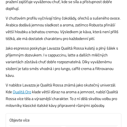
pražení zajišťuje vyváženou chuť, kde se síla a přístupnost dobře
doplňují.
V chuťovém profilu vyčnívají tóny čokolády, ořechů a sušeného ovoce.
Arabica dodává jemnou sladkost a aroma, zatímco Robusta přináší
větší hloubku a bohatou cremou. Výsledkem je káva, která není příliš
těžká, ale má dostatek charakteru pro každodenní pití.
Jako espresso poskytuje Lavazza Qualità Rossa kulatý a plný šálek s
příjemným dozvukem. I v cappuccinu, latte a dalších mléčných
variantách zůstává chuť dobře rozpoznatelná. Díky vyváženému
složení je tato směs vhodná i pro lungo, caffè crema a filtrovanou
kávu.
V nabídce Lavazza je Qualità Rossa známá jako skutečný univerzál.
Kde
Qualità Oro
klade větší důraz na aroma a jemnost, nabízí Qualità
Rossa více těla a výraznější charakter. To z ní dělá skvělou volbu pro
milovníky klasické italské kávy připravené různými způsoby.
Objevte více