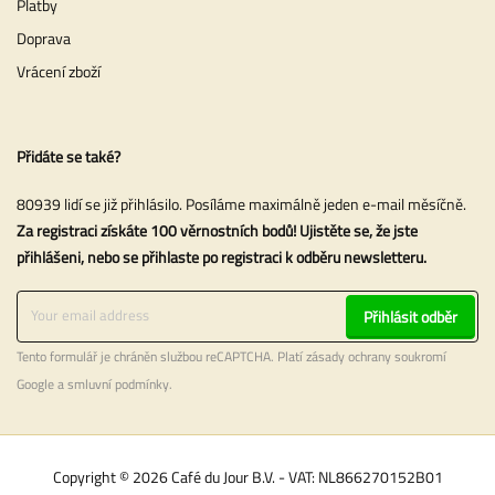
Platby
Doprava
Vrácení zboží
Přidáte se také?
80939 lidí se již přihlásilo. Posíláme maximálně jeden e-mail měsíčně.
Za registraci získáte 100 věrnostních bodů! Ujistěte se, že jste
přihlášeni, nebo se přihlaste po registraci k odběru newsletteru.
Přihlásit odběr
Tento formulář je chráněn službou reCAPTCHA. Platí
zásady ochrany soukromí
Google a
smluvní podmínky
.
Copyright © 2026 Café du Jour B.V. - VAT: NL866270152B01