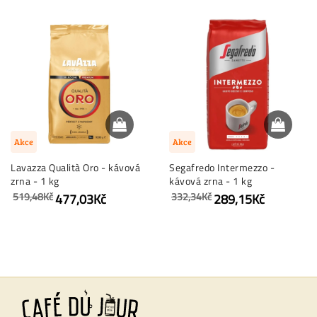
Akce
Akce
Lavazza Qualità Oro - kávová
Segafredo Intermezzo -
zrna - 1 kg
kávová zrna - 1 kg
519,48Kč
332,34Kč
477,03Kč
289,15Kč