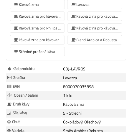
Kávová zrna
Lavazza
Kávová zrna pro kávovar Jura
Kávová zrna pro kávovar De'Longhi
Kávová zrna pro Philips kávovar
Kávová zrna pro kávovar Krups
kávová zrna pro kávovar Siemens
Blend Arabica a Robusta
Středně pražená káva
Více
Kód produktu
CDJ-LAVROS
informací
Značka
Lavazza
EAN
8000070035898
Obsah / balení
1 kilo
Druh kávy
Kávová zrna
Síla kávy
5 - Střední
Chuť
Čokoládový, Ořechový
Varieta
Směs Arabica/Robusta