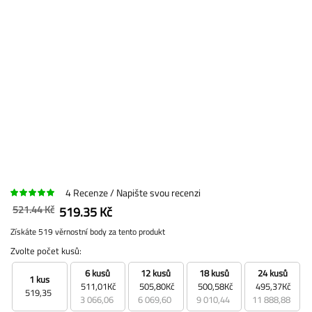
4
Recenze
Napište svou recenzi
521.44 Kč
519.35 Kč
Získáte 519 věrnostní body za tento produkt
Zvolte počet kusů:
6 kusů
12 kusů
18 kusů
24 kusů
1 kus
511,01Kč
505,80Kč
500,58Kč
495,37Kč
519,35
3 066,06
6 069,60
9 010,44
11 888,88