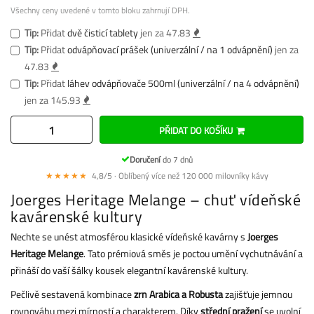
Všechny ceny uvedené v tomto bloku zahrnují DPH.
Tip:
Přidat
dvě čisticí tablety
jen za 47.83
Tip:
Přidat
odvápňovací prášek (univerzální / na 1 odvápnění)
jen za
47.83
Tip:
Přidat
láhev odvápňovače 500ml (univerzální / na 4 odvápnění)
jen za 145.93
PŘIDAT DO KOŠÍKU
Doručení
do 7 dnů
★★★★★
4,8/5 · Oblíbený více než 120 000 milovníky kávy
Joerges Heritage Melange – chuť vídeňské
kavárenské kultury
Nechte se unést atmosférou klasické vídeňské kavárny s
Joerges
Heritage Melange
. Tato prémiová směs je poctou umění vychutnávání a
přináší do vaší šálky kousek elegantní kavárenské kultury.
Pečlivě sestavená kombinace
zrn Arabica a Robusta
zajišťuje jemnou
rovnováhu mezi mírností a charakterem. Díky
střední pražení
se uvolní