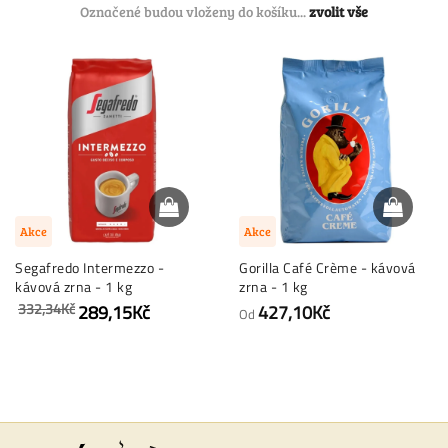
Označené budou vloženy do košíku...
zvolit vše
Akce
Akce
Segafredo Intermezzo -
Gorilla Café Crème - kávová
kávová zrna - 1 kg
zrna - 1 kg
332,34Kč
289,15Kč
427,10Kč
Od