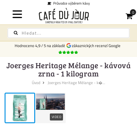
Průvodce výběrem kávy
Hodnoceno
4,9
/
5
na základě
zákaznických recenzí Google
Joerges Heritage Mélange - kávová
zrna - 1 kilogram
Úvod
Joerges Heritage Mélange - k�...
VIDEO