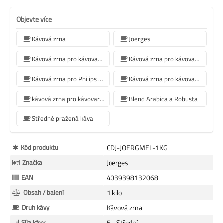
Objevte více
Kávová zrna
Joerges
Kávová zrna pro kávovar Jura
Kávová zrna pro kávovar De'Longhi
Kávová zrna pro Philips kávovar
Kávová zrna pro kávovar Krups
kávová zrna pro kávovar Siemens
Blend Arabica a Robusta
Středně pražená káva
Více
Kód produktu
CDJ-JOERGMEL-1KG
informací
Značka
Joerges
EAN
4039398132068
Obsah / balení
1 kilo
Druh kávy
Kávová zrna
Síla kávy
5 - Střední