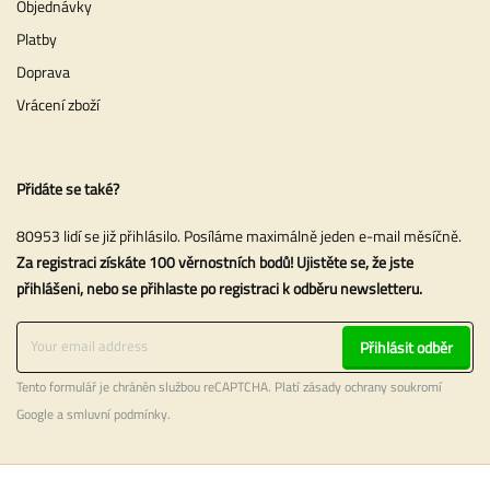
Objednávky
Platby
Doprava
Vrácení zboží
Přidáte se také?
80953 lidí se již přihlásilo. Posíláme maximálně jeden e-mail měsíčně.
Za registraci získáte 100 věrnostních bodů! Ujistěte se, že jste
přihlášeni, nebo se přihlaste po registraci k odběru newsletteru.
Přihlásit odběr
Tento formulář je chráněn službou reCAPTCHA. Platí
zásady ochrany soukromí
Google a
smluvní podmínky
.