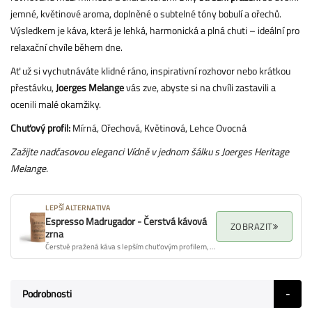
jemné, květinové aroma, doplněné o subtelné tóny bobulí a ořechů.
Výsledkem je káva, která je lehká, harmonická a plná chuti – ideální pro
relaxační chvíle během dne.
Ať už si vychutnáváte klidné ráno, inspirativní rozhovor nebo krátkou
přestávku,
Joerges Melange
vás zve, abyste si na chvíli zastavili a
ocenili malé okamžiky.
Chuťový profil:
Mírná, Ořechová, Květinová, Lehce Ovocná
Zažijte nadčasovou eleganci Vídně v jednom šálku s Joerges Heritage
Melange.
LEPŠÍ ALTERNATIVA
Espresso Madrugador - Čerstvá kávová
ZOBRAZIT
zrna
Čerstvě pražená káva s lepším chuťovým profilem, aroma a celkovou kvalitou.
Podrobnosti