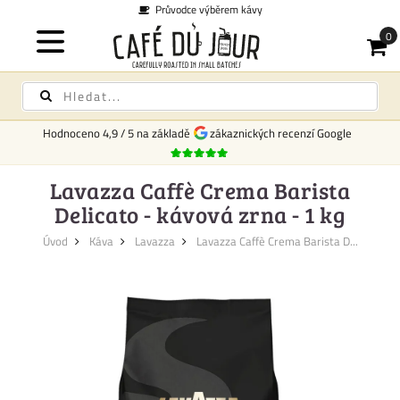
Průvodce výběrem kávy
Hodnoceno
4,9
/
5
na základě
zákaznických recenzí Google
Lavazza Caffè Crema Barista
Delicato - kávová zrna - 1 kg
Úvod
Káva
Lavazza
Lavazza Caffè Crema Barista D...