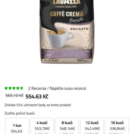
2
Recenze
Napište svou recenzi
565.10 Kč
554.63 Kč
Získáte 554 věrnostní body za tento produkt
Zvolte počet kusů:
4 kusů
8 kusů
12 kusů
16 kusů
1 kus
553,79Kč
548,14Kč
542,49Kč
536,84Kč
554,63
2 215,16
4 385,12
6 509,88
8 589,44