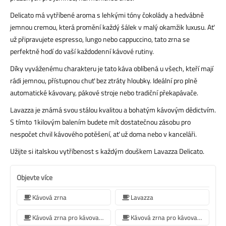
Delicato má vytříbené aroma s lehkými tóny čokolády a hedvábně
jemnou cremou, která promění každý šálek v malý okamžik luxusu. Ať
už připravujete espresso, lungo nebo cappuccino, tato zrna se
perfektně hodí do vaší každodenní kávové rutiny.
Díky vyváženému charakteru je tato káva oblíbená u všech, kteří mají
rádi jemnou, přístupnou chuť bez ztráty hloubky. Ideální pro plně
automatické kávovary, pákové stroje nebo tradiční překapávače.
Lavazza je známá svou stálou kvalitou a bohatým kávovým dědictvím.
S tímto 1kilovým balením budete mít dostatečnou zásobu pro
nespočet chvil kávového potěšení, ať už doma nebo v kanceláři.
Užijte si italskou vytříbenost s každým douškem Lavazza Delicato.
Objevte více
Kávová zrna
Lavazza
Kávová zrna pro kávovar Jura
Kávová zrna pro kávovar De'Longhi