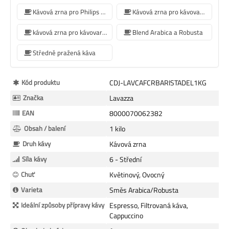
Kávová zrna pro Philips kávovar
Kávová zrna pro kávovar Krups
kávová zrna pro kávovar Siemens
Blend Arabica a Robusta
Středně pražená káva
Více
Kód produktu
CDJ-LAVCAFCRBARISTADEL1KG
informací
Značka
Lavazza
EAN
8000070062382
Obsah / balení
1 kilo
Druh kávy
Kávová zrna
Síla kávy
6 - Střední
Chuť
Květinový, Ovocný
Varieta
Směs Arabica/Robusta
Ideální způsoby přípravy kávy
Espresso, Filtrovaná káva,
Cappuccino