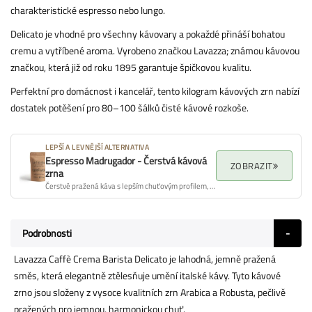
charakteristické espresso nebo lungo.
Delicato je vhodné pro všechny kávovary a pokaždé přináší bohatou
cremu a vytříbené aroma. Vyrobeno značkou Lavazza; známou kávovou
značkou, která již od roku 1895 garantuje špičkovou kvalitu.
Perfektní pro domácnost i kancelář, tento kilogram kávových zrn nabízí
dostatek potěšení pro 80–100 šálků čisté kávové rozkoše.
LEPŠÍ A LEVNĚJŠÍ ALTERNATIVA
Espresso Madrugador - Čerstvá kávová
ZOBRAZIT
zrna
Čerstvě pražená káva s lepším chuťovým profilem, aroma a celkovou kvalitou.
Podrobnosti
Lavazza Caffè Crema Barista Delicato je lahodná, jemně pražená
směs, která elegantně ztělesňuje umění italské kávy. Tyto kávové
zrno jsou složeny z vysoce kvalitních zrn Arabica a Robusta, pečlivě
pražených pro jemnou, harmonickou chuť.