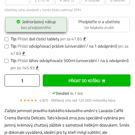
Všechny ceny uvedené v tomto bloku zahrnují DPH.
Jednorázový nákup
Předplaťte si a ušetřete
bez předplatného
lze kdykoliv zrušit
Tip:
Přidat
dvě čisticí tablety
jen za 47.83
Tip:
Přidat
odvápňovací prášek (univerzální / na 1 odvápnění)
jen za
47.83
Tip:
Přidat
láhev odvápňovače 500ml (univerzální / na 4 odvápnění)
jen za 145.93
PŘIDAT DO KOŠÍKU
Doručení
do 7 dnů
★★★★★
4,8/5 · Oblíbený více než 120 000 milovníky kávy
Zažijte jemnost pravého italského kávového umění s Lavazza Caffè
Crema Barista Delicato. Tato kávová zrna jsou speciálně vybrána pro
jemný, krémový chuťový zážitek s sametově hebkým dozvukem. Směs
je dokonale vyvážená, ideální pro ty, kteří milují subtilní, ale