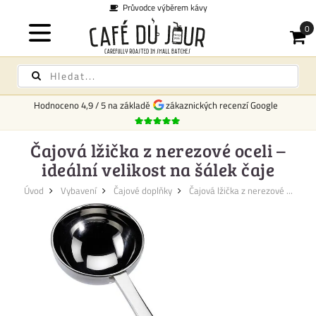
Průvodce výběrem kávy
Hodnoceno
4,9
/
5
na základě
zákaznických recenzí Google
Čajová lžička z nerezové oceli –
ideální velikost na šálek čaje
Úvod
Vybavení
Čajové doplňky
Čajová lžička z nerezové ...