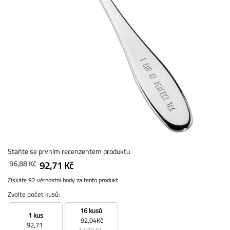
Staňte se prvním recenzentem produktu
96,88 Kč
92,71 Kč
Získáte 92 věrnostní body za tento produkt
Zvolte počet kusů:
16 kusů
1 kus
92,04Kč
92,71
1 472,64