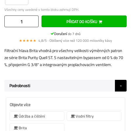
Všechny ceny uvedené v tomto bloku zahrnují DPH.
PŘIDAT DO KOŠÍKU
Doručení
do 7 dnů
★★★★★
4,8/5 · Oblíbený více než 120 000 milovníky kávy
Filtrační hlava Brita vhodná pro všechny velikosti výměnných patron
ze série Brita Purity Quell ST. S nastavitelným bypassem od 0 % do 70
%, připojením G 3/8" a integrovaným proplachovacím ventilem.
Podrobnosti
Objevte více
Údržba a čištění
Vodní filtry
Brita