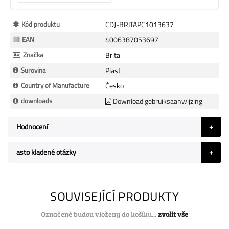
Více
Kód produktu
CDJ-BRITAPC1013637
informací
EAN
4006387053697
Značka
Brita
Surovina
Plast
Country of Manufacture
Česko
downloads
Download gebruiksaanwijzing
Hodnocení
asto kladené otázky
SOUVISEJÍCÍ PRODUKTY
Označené budou vloženy do košíku...
zvolit vše