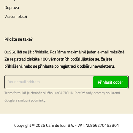
Doprava
Vrácení zboží
Přidáte se také?
80968 lidí se již přihlásilo. Posíláme maximálně jeden e-mail měsíčně.
Za registraci získáte 100 věrnostních bodů! Ujistěte se, že jste
přihlášeni, nebo se přihlaste po registraci k odběru newsletteru.
Přihlásit odběr
Tento formulář je chráněn službou reCAPTCHA. Platí
zásady ochrany soukromí
Google a
smluvní podmínky
.
Copyright © 2026 Café du Jour B.V. - VAT: NL866270152B01