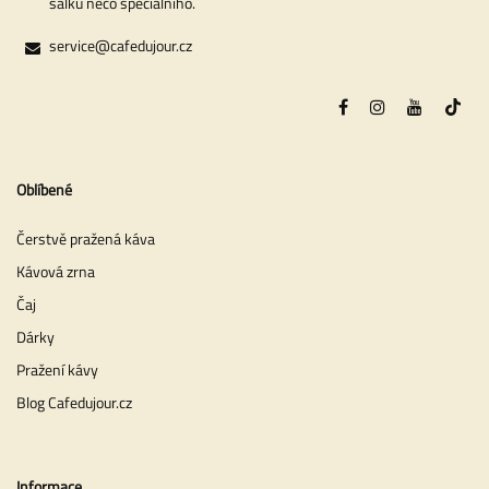
šálku něco speciálního.
service@cafedujour.cz
Oblíbené
Čerstvě pražená káva
Kávová zrna
Čaj
Dárky
Pražení kávy
Blog Cafedujour.cz
Informace