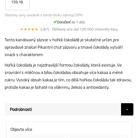
159,18
Všechny ceny uvedené v tomto bloku zahrnují DPH.
Doručení
do 7 dnů
★★★★★
4,8/5 · Oblíbený více než 120 000 milovníky kávy
Tento kandovaný zázvor v hořké čokoládě je skutečně určen pro
opravdové znalce! Pikantní chuť zázvoru a tmavé čokolády vytváří
snack s charakterem.
Hořká čokoláda je nejzdravější formou čokolády, která existuje. Ve
srovnání s mléčnou a bílou čokoládou obsahuje více kakaa a méně
cukru. Vysoký obsah kakaa je tím, co dělá hořkou čokoládu tak zdravou,
protože kakao je bohaté na vlákninu, železo a antioxidanty.
Podrobnosti
Objevte více