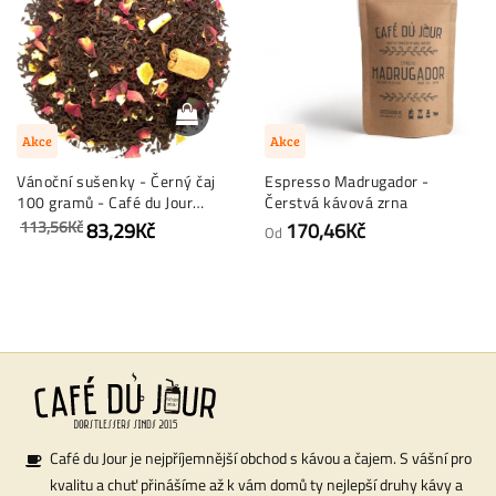
Akce
Akce
Vánoční sušenky - Černý čaj
Espresso Madrugador -
100 gramů - Café du Jour
Čerstvá kávová zrna
sypaný čaj
113,56Kč
83,29Kč
170,46Kč
Od
Café du Jour je nejpříjemnější obchod s kávou a čajem. S vášní pro
kvalitu a chuť přinášíme až k vám domů ty nejlepší druhy kávy a