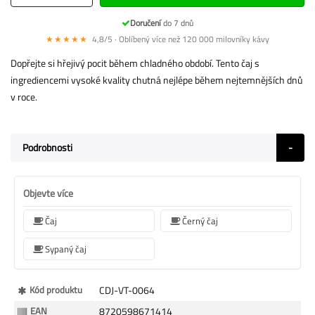
Doručení
do 7 dnů
★★★★★
4,8/5 · Oblíbený více než 120 000 milovníky kávy
Dopřejte si hřejivý pocit během chladného období. Tento čaj s
ingrediencemi vysoké kvality chutná nejlépe během nejtemnějších dnů
v roce.
Podrobnosti
Objevte více
Čaj
Černý čaj
Sypaný čaj
Více
Kód produktu
CDJ-VT-0064
informací
EAN
8720598671414