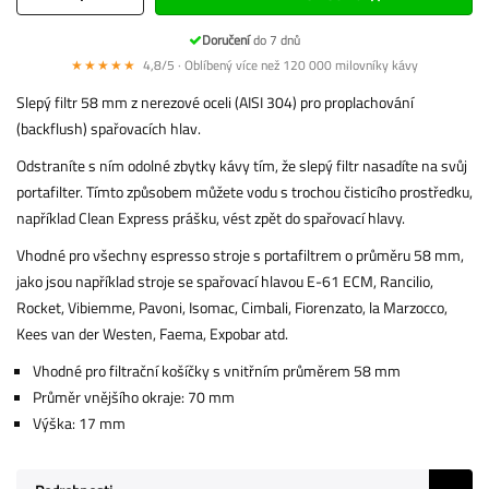
Doručení
do 7 dnů
★★★★★
4,8/5 · Oblíbený více než 120 000 milovníky kávy
Slepý filtr 58 mm z nerezové oceli (AISI 304) pro proplachování
(backflush) spařovacích hlav.
Odstraníte s ním odolné zbytky kávy tím, že slepý filtr nasadíte na svůj
portafilter. Tímto způsobem můžete vodu s trochou čisticího prostředku,
například Clean Express prášku, vést zpět do spařovací hlavy.
Vhodné pro všechny espresso stroje s portafiltrem o průměru 58 mm,
jako jsou například stroje se spařovací hlavou E-61 ECM, Rancilio,
Rocket, Vibiemme, Pavoni, Isomac, Cimbali, Fiorenzato, la Marzocco,
Kees van der Westen, Faema, Expobar atd.
Vhodné pro filtrační košíčky s vnitřním průměrem 58 mm
Průměr vnějšího okraje: 70 mm
Výška: 17 mm