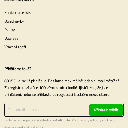
Kontaktujte nás
Objednávky
Platby
Doprava
Vrácení zboží
Přidáte se také?
80953 lidí se již přihlásilo. Posíláme maximálně jeden e-mail měsíčně.
Za registraci získáte 100 věrnostních bodů! Ujistěte se, že jste
přihlášeni, nebo se přihlaste po registraci k odběru newsletteru.
Přihlásit odběr
Tento formulář je chráněn službou reCAPTCHA. Platí
zásady ochrany soukromí
Google a
smluvní podmínky
.