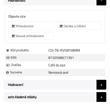
Podrobnosti
Objevte více
Příslušenství
Údržba a čištění
Kávové příslušenství
Více
Kód produktu
CDJ-TB-RVSBF58MM
informací
EAN
8720598671391
Značka
Café du Jour
Surovina
Nerezová ocel
Hodnocení
asto kladené otázky