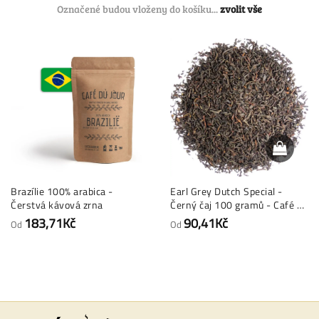
Označené budou vloženy do košíku...
zvolit vše
Brazílie 100% arabica -
Earl Grey Dutch Special -
Čerstvá kávová zrna
Černý čaj 100 gramů - Café du
Jour sypaný čaj
183,71Kč
90,41Kč
Od
Od