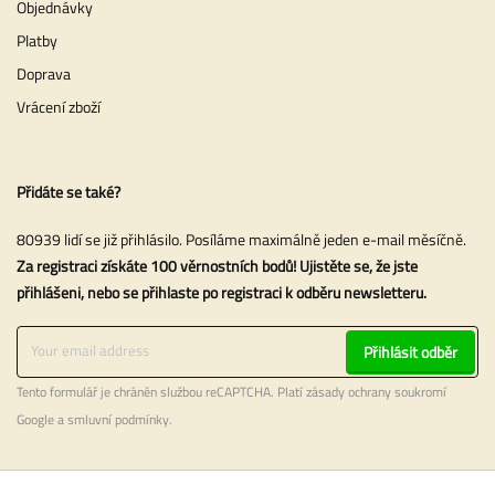
Objednávky
Platby
Doprava
Vrácení zboží
Přidáte se také?
80939 lidí se již přihlásilo. Posíláme maximálně jeden e-mail měsíčně.
Za registraci získáte 100 věrnostních bodů! Ujistěte se, že jste
přihlášeni, nebo se přihlaste po registraci k odběru newsletteru.
Přihlásit odběr
Tento formulář je chráněn službou reCAPTCHA. Platí
zásady ochrany soukromí
Google a
smluvní podmínky
.