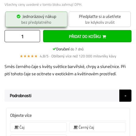
Všechny ceny uvedené v tomto bloku zahrnují DPH.
Jednorázový nákup
Předplaťte si a ušetřete
bez předplatného
lze kdykoliv zrušit
PŘIDAT DO KOŠÍKU
Doručení
do 7 dnů
★★★★★
4,8/5 · Oblíbený více než 120 000 milovníky kávy
Směs černého čaje s květy světlice barvířské, chrpy a slunečnice. Při
pití tohoto čaje se ocitnete v exotickém a květinovém prostředí.
Podrobnosti
Objevte více
Čaj
Černý čaj