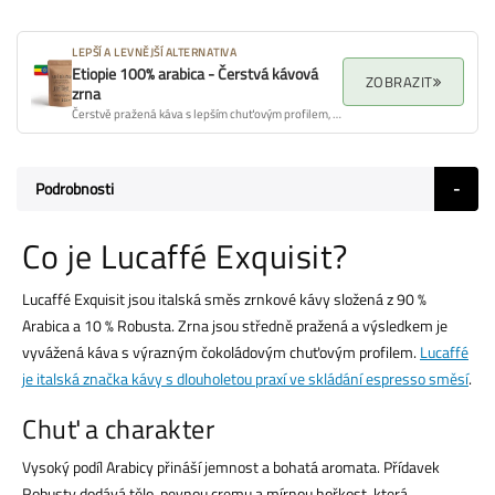
LEPŠÍ A LEVNĚJŠÍ ALTERNATIVA
Etiopie 100% arabica - Čerstvá kávová
ZOBRAZIT
zrna
Čerstvě pražená káva s lepším chuťovým profilem, aroma a celkovou kvalitou.
Podrobnosti
Co je Lucaffé Exquisit?
Lucaffé Exquisit jsou italská směs zrnkové kávy složená z 90 %
Arabica a 10 % Robusta. Zrna jsou středně pražená a výsledkem je
vyvážená káva s výrazným čokoládovým chuťovým profilem.
Lucaffé
je italská značka kávy s dlouholetou praxí ve skládání espresso směsí
.
Chuť a charakter
Vysoký podíl Arabicy přináší jemnost a bohatá aromata. Přídavek
Robusty dodává tělo, pevnou cremu a mírnou hořkost, která