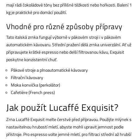
mají rádi čokoládové tóny bez přílišné těžkosti nebo hořkosti. Balení 1
kg je praktické pro domácí použití.
Vhodné pro různé způsoby přípravy
Tato italská zrnka fungují výborně v pákovém stroji i v pákovém
automatickém kávovaru. Střední pražení dělá zrnka univerzální. Ať už
připravujete krátké espresso nebo delší filtrovanou kávu, Exquisit
poskytne konzistentní chuť.
Pákové stroje a plnoautomatické kávovary
Filtrační kávovary
Moka konvička (perkolátor)
Cafetière (French press)
Jak použít Lucaffé Exquisit?
Zrna Lucaffé Exquisit melte čerstvě před přípravou. Použijte mlýnek s
nastavitelnou hrubostí mletí, abyste mohli upravit jemnost podle
přístroje. Pro espresso volte jemné mletí, pro filtraci střední až hrubší