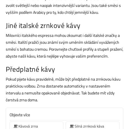
zvolit světlejší nebo naopak intenzivnější variantu. Jsou také směsi s
vyšším podílem Arabicy pro ty, kdo chtějí jemnější kávu.
Jiné italské zrnkové kávy
Milovníci italského espressa mohou zkoumat i další italské značky a
směsi. Italští pražiči jsou známí svým uměním skládání vyvážených
směsí s bohatou cremou. Porovnejte chuťové profily a stupeň pražení,
abyste našli kávu, která nejlépe vyhovuje vašim preferencím.
Předplatné kávy
Pokud pijete kávu pravidelně, může být předplatné na zrnkovou kávu
praktickou volbou. Zrna dostanete automaticky v nastaveném
intervalu a nemusíte opakovaně objednávat. Tak budete mít vždy
čerstvá zrna doma.
Objevte více
Kávová zrna
Silná zrnková káva