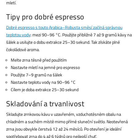
mletí.
Tipy pro dobré espresso
Dobré espresso s touto Arabica–Robusta směsí začíná správnou
teplotou vody
: mezi 90–96 °C. Použijte přibližně 7 až 9 gramů kávy na
šálek a usilujte o dobu extrakce 25–30 sekund. Tak získáte plné
čokoládové aroma.
Melte zrna těsně před použitím
Nastavte mletí na jemné pro espresso
Použijte 7–9 gramů na šálek
Nastavte teplotu vody na 90–96 °C
Cílem je doba extrakce 25–30 sekund
Skladování a trvanlivost
Skladujte zrnkovou kávu v uzavřeném, vzduchotěsném obalu na
chladném a suchém místě mimo přímé sluneční světlo. Neotevřená
zrna jsou obvykle čerstvá 12 až 24 měsíců. Po otevření je ideální
spotřebovat zrna do 4 až 6 týdnů pro nejlepší chuť.