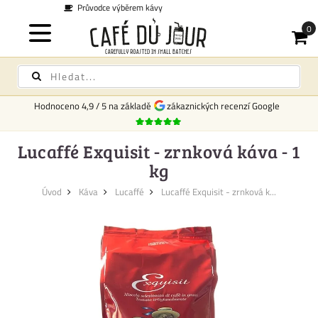
Doprava po celém Česku 169 Kč -
Zdarma od 6000 Kč
Hodnoceno
4,9
/
5
na základě
zákaznických recenzí Google
Lucaffé Exquisit - zrnková káva - 1
kg
Úvod
Káva
Lucaffé
Lucaffé Exquisit - zrnková k...