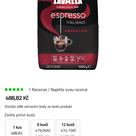
1
Recenze
Napište svou recenzi
488,82 Kč
Získáte 488 věrnostní body za tento produkt
Zvolte počet kusů:
6 kusů
12 kusů
1 kus
479,04Kč
474,15Kč
488,82
2 874,24
5 689,80