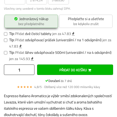
Všechny ceny uvedené v tomto bloku zahrnují DPH.
Jednorázový nákup
Předplaťte si a ušetřete
bez předplatného
lze kdykoliv zrušit
Tip:
Přidat
dvě čisticí tablety
jen za 47.83
Tip:
Přidat
odvápňovací prášek (univerzální / na 1 odvápnění)
jen za
47.83
Tip:
Přidat
láhev odvápňovače 500ml (univerzální / na 4 odvápnění)
jen za 145.93
PŘIDAT DO KOŠÍKU
Doručení
do 7 dnů
★★★★★
4,8/5 · Oblíbený více než 120 000 milovníky kávy
Espresso Italiano Aromatico je výběr směsí zdokonalených společností
Lavazza, které vám umožní vychutnat si chuť a aroma bohatého
italského espressa ve vašem oblíbeném šálku kávy. Káva s
dlouhotrvající dochutí, tóny čokolády a sušeného ovoce.