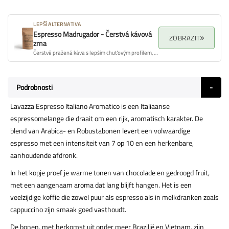
LEPŠÍ ALTERNATIVA
Espresso Madrugador - Čerstvá kávová
ZOBRAZIT
zrna
Čerstvě pražená káva s lepším chuťovým profilem, aroma a celkovou kvalitou.
Podrobnosti
Lavazza Espresso Italiano Aromatico is een Italiaanse
espressomelange die draait om een rijk, aromatisch karakter. De
blend van Arabica- en Robustabonen levert een volwaardige
espresso met een intensiteit van 7 op 10 en een herkenbare,
aanhoudende afdronk.
In het kopje proef je warme tonen van chocolade en gedroogd fruit,
met een aangenaam aroma dat lang blijft hangen. Het is een
veelzijdige koffie die zowel puur als espresso als in melkdranken zoals
cappuccino zijn smaak goed vasthoudt.
De bonen, met herkomst uit onder meer Brazilië en Vietnam, zijn