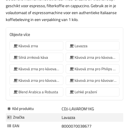
geschikt voor espresso, filterkoffie en cappuccino. Gebruik ze in je
volautomaat of espressomachine voor een authentieke Italiaanse
koffiebeleving in een verpakking van 1 kilo.
Objevte více
Kávová zrna
Lavazza
Silná zrnková káva
Kávová zrna pro kávovar Jura
Kávová zrna pro kávovar De'Longhi
Kávová zrna pro Philips kávovar
Kávová zrna pro kávovar Krups
kávová zrna pro kávovar Siemens
Blend Arabica a Robusta
Lehké pražení
Více
Kód produktu
CDJ-LAVAROM1KG
informací
Značka
Lavazza
EAN
8000070038677