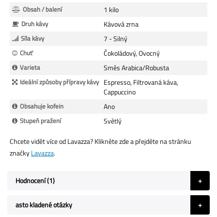
Obsah / balení
1 kilo
Druh kávy
Kávová zrna
Síla kávy
7 - Silný
Chuť
Čokoládový, Ovocný
Varieta
Směs Arabica/Robusta
Ideální způsoby přípravy kávy
Espresso, Filtrovaná káva,
Cappuccino
Obsahuje kofein
Ano
Stupeň pražení
Světlý
Chcete vidět více od Lavazza? Klikněte zde a přejděte na stránku
značky
Lavazza
.
Hodnocení
1
asto kladené otázky