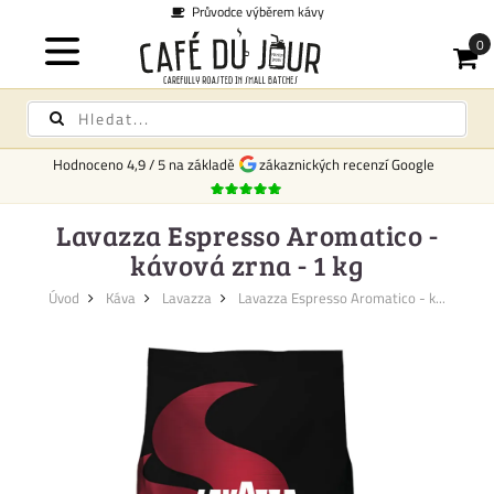
Průvodce výběrem kávy
Hodnoceno
4,9
/
5
na základě
zákaznických recenzí Google
Lavazza Espresso Aromatico -
kávová zrna - 1 kg
Úvod
Káva
Lavazza
Lavazza Espresso Aromatico - k...