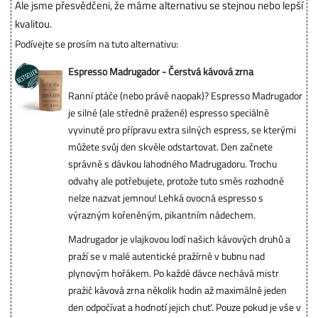
Ale jsme přesvědčeni, že máme alternativu se stejnou nebo lepší
kvalitou.
Podívejte se prosím na tuto alternativu:
Espresso Madrugador - Čerstvá kávová zrna
Ranní ptáče (nebo právě naopak)? Espresso Madrugador
je silné (ale středně pražené) espresso speciálně
vyvinuté pro přípravu extra silných espress, se kterými
můžete svůj den skvěle odstartovat. Den začnete
správně s dávkou lahodného Madrugadoru. Trochu
odvahy ale potřebujete, protože tuto směs rozhodně
nelze nazvat jemnou! Lehká ovocná espresso s
výrazným kořeněným, pikantním nádechem.
Madrugador je vlajkovou lodí našich kávových druhů a
praží se v malé autentické pražírně v bubnu nad
plynovým hořákem. Po každé dávce nechává mistr
pražič kávová zrna několik hodin až maximálně jeden
den odpočívat a hodnotí jejich chuť. Pouze pokud je vše v