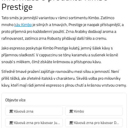
Prestige
Tato směs je jemnější variantou v rámci sortimentu Kimbo. Zatímco
mnoho
káv Kimbo
je silných a tmavých, Prestige je naopak přístupnější, a
proto příjemná pro každodenní použití. Zrna Arabiky dodávají aroma a
rafinovanost, zatímco zrna Robusty přidávají další tělo a cremu.
Jako espresso poskytuje Kimbo Prestige kulatý, jemný šálek kávy s
příjemnou sladkostí. V cappuccinu se tóny karamelu a sušenek krásně
snoubí s mlékem, čímž získáte krémovou a přístupnou kávu.
Středně tmavé pražení zajišťuje rovnováhu mezi sílou a jemností. Není
příliš těžká, ale zřetelně italská v charakteru. Skvělá volba pro milovníky
kávy, kteří mají rádi jemné espresso s plnou chutí a krásnou vrstvou cremy.
Objevte více
Kávová zrna
Kimbo
Kávová zrna pro kávovar Jura
Kávová zrna pro kávovar De'Longhi