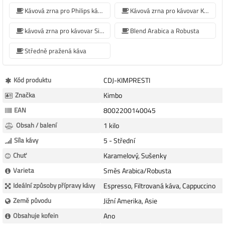
Kávová zrna pro Philips kávovar
Kávová zrna pro kávovar Krups
kávová zrna pro kávovar Siemens
Blend Arabica a Robusta
Středně pražená káva
Více
Kód produktu
CDJ-KIMPRESTI
informací
Značka
Kimbo
EAN
8002200140045
Obsah / balení
1 kilo
Síla kávy
5 - Střední
Chuť
Karamelový, Sušenky
Varieta
Směs Arabica/Robusta
Ideální způsoby přípravy kávy
Espresso, Filtrovaná káva, Cappuccino
Země původu
Jižní Amerika, Asie
Obsahuje kofein
Ano