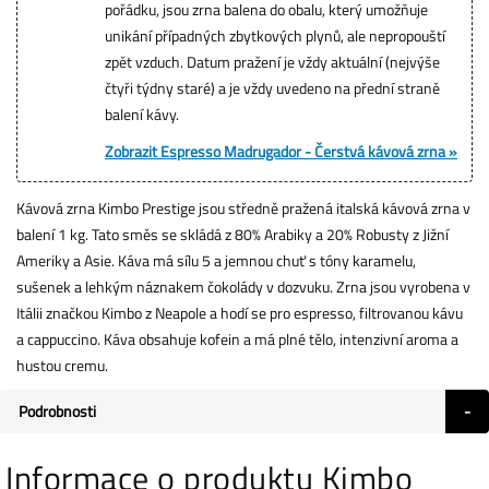
pořádku, jsou zrna balena do obalu, který umožňuje
unikání případných zbytkových plynů, ale nepropouští
zpět vzduch. Datum pražení je vždy aktuální (nejvýše
čtyři týdny staré) a je vždy uvedeno na přední straně
balení kávy.
Zobrazit Espresso Madrugador - Čerstvá kávová zrna »
Kávová zrna Kimbo Prestige jsou středně pražená italská kávová zrna v
balení 1 kg. Tato směs se skládá z 80% Arabiky a 20% Robusty z Jižní
Ameriky a Asie. Káva má sílu 5 a jemnou chuť s tóny karamelu,
sušenek a lehkým náznakem čokolády v dozvuku. Zrna jsou vyrobena v
Itálii značkou Kimbo z Neapole a hodí se pro espresso, filtrovanou kávu
a cappuccino. Káva obsahuje kofein a má plné tělo, intenzivní aroma a
hustou cremu.
Podrobnosti
Informace o produktu Kimbo