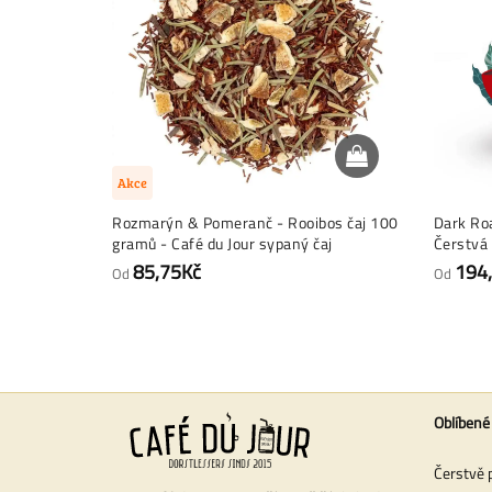
Akce
Rozmarýn & Pomeranč - Rooibos čaj 100
Dark Roa
gramů - Café du Jour sypaný čaj
Čerstvá
85,75Kč
194
Od
Od
Oblíbené
Čerstvě 