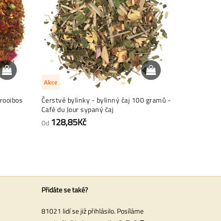
Akce
Akce
rooibos
Čerstvé bylinky - bylinný čaj 100 gramů -
Pure heřmá
Café du Jour sypaný čaj
- Café du J
128,85Kč
185,9
Od
Od
Přidáte se také?
81021 lidí se již přihlásilo. Posíláme