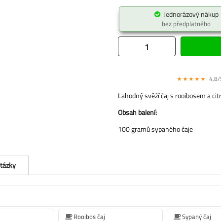
Jednorázový nákup
bez předplatného
★★★★★
4,8/5
Lahodný svěží čaj s rooibosem a ci
Obsah balení:
100 gramů sypaného čaje
otázky
Rooibos čaj
Sypaný čaj