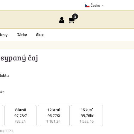
Česko
tesy
Dárky
Akce
 sypaný čaj
duktu
ukt
8 kusů
12 kusů
16 kusů
97,78Kč
96,77Kč
95,76Kč
782,24
1 161,24
1 532,16
nují DPH.