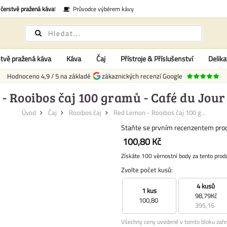
é
čerstvě pražená káva
!
Průvodce výběrem kávy
tvě pražená káva
Káva
Čaj
Přístroje & Příslušenství
Delika
Hodnoceno
4,9
/
5
na základě
zákaznických recenzí Google
- Rooibos čaj 100 gramů - Café du Jour
Úvod
Čaj
Rooibos čaj
Red Lemon - Rooibos čaj 100 g...
Staňte se prvním recenzentem pro
100,80 Kč
Získáte 100 věrnostní body za tento prod
Zvolte počet kusů:
4 kusů
1 kus
98,79Kč
100,80
395,16
Všechny ceny uvedené v tomto bloku zahr