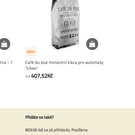
Akce
Akce
rna - 1
Café du Jour Instantní káva pro automaty
Cukrové ty
'Silver'
tyčinku – 
407,52Kč
464,8
Od
Od
Přidáte se také?
80936 lidí se již přihlásilo. Posíláme