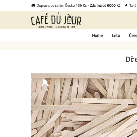
Doprava po celém Česku 169 Kč -
Zdarma od 6000 Kč
Tak
Home
Léto
Čers
Dře