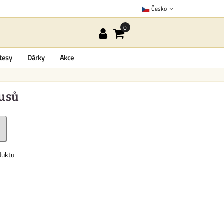
Česko
tesy
Dárky
Akce
kusů
duktu