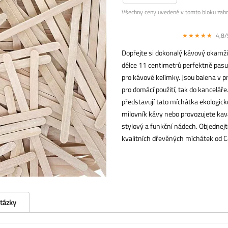
Všechny ceny uvedené v tomto bloku zahr
★★★★★
4,8/5
Dopřejte si dokonalý kávový okamži
délce 11 centimetrů perfektně pasuj
pro kávové kelímky. Jsou balena v pr
pro domácí použití, tak do kancelář
představují tato míchátka ekologick
milovník kávy nebo provozujete ka
stylový a funkční nádech. Objednejte
kvalitních dřevěných míchátek od Ca
otázky