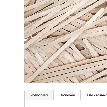
Podrobnosti
Hodnocení
asto kladené 