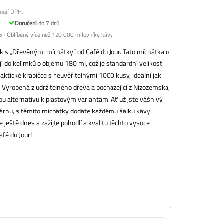
nují DPH.
Doručení
do 7 dnů
 · Oblíbený více než 120 000 milovníky kávy
k s „Dřevěnými míchátky“ od Café du Jour. Tato míchátka o
í do kelímků o objemu 180 ml, což je standardní velikost
aktické krabičce s neuvěřitelnými 1000 kusy, ideální jak
e. Vyrobená z udržitelného dřeva a pocházející z Nizozemska,
ou alternativu k plastovým variantám. Ať už jste vášnivý
várnu, s těmito míchátky dodáte každému šálku kávy
 ještě dnes a zažijte pohodlí a kvalitu těchto vysoce
fé du Jour!