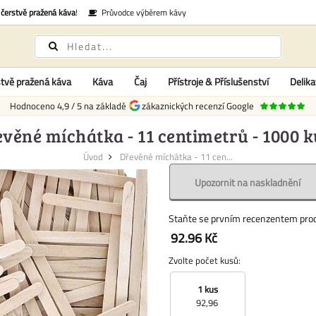
é
čerstvě pražená káva
!
Průvodce výběrem kávy
tvě pražená káva
Káva
Čaj
Přístroje & Příslušenství
Delika
Hodnoceno
4,9
/
5
na základě
zákaznických recenzí Google
věné míchátka - 11 centimetrů - 1000 
Úvod
Dřevěné míchátka - 11 cen...
Upozornit na naskladnění
Staňte se prvním recenzentem pro
92.96 Kč
Zvolte počet kusů:
1 kus
92,96