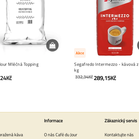
Akce
Jour Mléčná Topping
Segafredo Intermezzo - kávová z
kg
332,34Kč
,24Kč
289,15Kč
Informace
Zákaznický servis
pražená káva
O nás Café du Jour
Kontaktujte nás