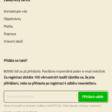
Kontaktujte nás
Objednávky
Platby
Doprava
Vrácení zboží
Přidáte se také?
80995 lidí se již přihlásilo. Posíláme maximálně jeden e-mail měsíčně.
Za registraci získáte 100 věrnostních bodů! Ujistěte se, že jste
přihlášeni, nebo se přihlaste po registraci k odběru newsletteru.
Přihlásit odběr
Tento formulář je chráněn službou reCAPTCHA. Platí
zásady ochrany soukromí
Google a
smluvní podmínky
.