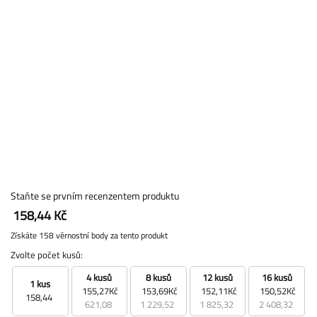
Staňte se prvním recenzentem produktu
158,44 Kč
Získáte 158 věrnostní body za tento produkt
Zvolte počet kusů:
4 kusů
8 kusů
12 kusů
16 kusů
1 kus
155,27Kč
153,69Kč
152,11Kč
150,52Kč
158,44
621,08
1 229,52
1 825,32
2 408,32