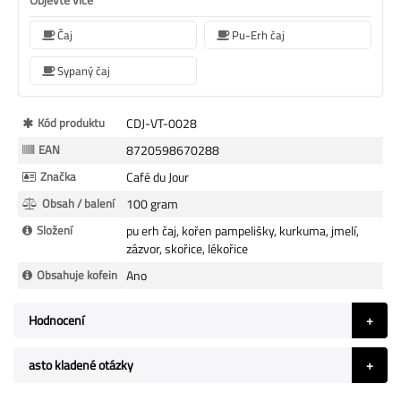
Čaj
Pu-Erh čaj
Sypaný čaj
Více
Kód produktu
CDJ-VT-0028
informací
EAN
8720598670288
Značka
Café du Jour
Obsah / balení
100 gram
Složení
pu erh čaj, kořen pampelišky, kurkuma, jmelí,
zázvor, skořice, lékořice
Obsahuje kofein
Ano
Hodnocení
asto kladené otázky