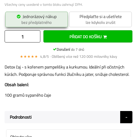
Všechny ceny uvedené v tomto bloku zahrnují DPH.
Jednorázový nákup
Předplaťte si a ušetřete
bez předplatného
lze kdykoliv zrušit
PŘIDAT DO KOŠÍKU
Doručení
do 7 dnů
★★★★★
4,8/5 · Oblíbený více než 120 000 milovníky kávy
Detox čaj - s kořenem pampelišky a kurkumou. Ideální při očistných
kúrách. Podporuje správnou funkci žlučníku a jater, snižuje cholesterol.
Obsah balení:
100 gramů sypaného čaje
Podrobnosti
Objevte více