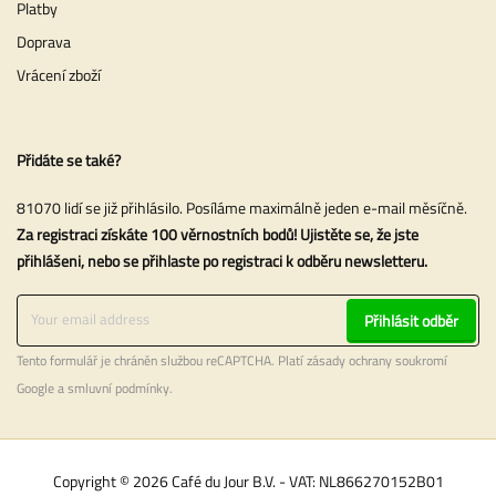
Platby
Doprava
Vrácení zboží
Přidáte se také?
81070 lidí se již přihlásilo. Posíláme maximálně jeden e-mail měsíčně.
Za registraci získáte 100 věrnostních bodů! Ujistěte se, že jste
přihlášeni, nebo se přihlaste po registraci k odběru newsletteru.
Přihlásit odběr
Tento formulář je chráněn službou reCAPTCHA. Platí
zásady ochrany soukromí
Google a
smluvní podmínky
.
Copyright © 2026 Café du Jour B.V. - VAT: NL866270152B01