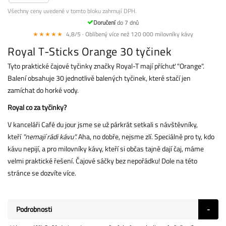
Všechny ceny uvedené v tomto bloku zahrnují DPH.
Doručení
do 7 dnů
★★★★★
4,8/5 · Oblíbený více než 120 000 milovníky kávy
Royal T-Sticks Orange 30 tyčinek
Tyto praktické čajové tyčinky značky Royal-T mají příchuť "Orange".
Balení obsahuje 30 jednotlivě balených tyčinek, které stačí jen
zamíchat do horké vody.
Royal co za tyčinky?
V kanceláři Café du jour jsme se už párkrát setkali s návštěvníky,
kteří
"nemají rádi kávu".
Aha, no dobře, nejsme zlí. Speciálně pro ty, kdo
kávu nepijí, a pro milovníky kávy, kteří si občas tajně dají čaj, máme
velmi praktické řešení. Čajové sáčky bez nepořádku! Dole na této
stránce se dozvíte více.
Podrobnosti