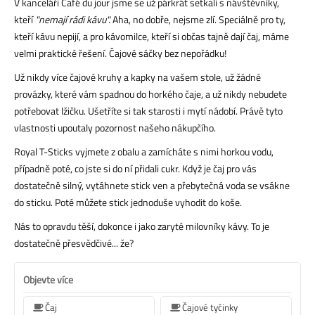
V kanceláři Café du jour jsme se už párkrát setkali s návštěvníky,
kteří
"nemají rádi kávu".
Aha, no dobře, nejsme zlí. Speciálně pro ty,
kteří kávu nepijí, a pro kávomilce, kteří si občas tajně dají čaj, máme
velmi praktické řešení. Čajové sáčky bez nepořádku!
Už nikdy více čajové kruhy a kapky na vašem stole, už žádné
provázky, které vám spadnou do horkého čaje, a už nikdy nebudete
potřebovat lžičku. Ušetříte si tak starosti i mytí nádobí. Právě tyto
vlastnosti upoutaly pozornost našeho nákupčího.
Royal T-Sticks vyjmete z obalu a zamícháte s nimi horkou vodu,
případně poté, co jste si do ní přidali cukr. Když je čaj pro vás
dostatečně silný, vytáhnete stick ven a přebytečná voda se vsákne
do sticku. Poté můžete stick jednoduše vyhodit do koše.
Nás to opravdu těší, dokonce i jako zaryté milovníky kávy. To je
dostatečně přesvědčivé... že?
Objevte více
Čaj
Čajové tyčinky