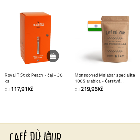
Royal T Stick Peach - čaj - 30
Monsooned Malabar specialita
ks
100% arabica - Čerstvá
kávová zrna
117,91Kč
219,96Kč
Od
Od