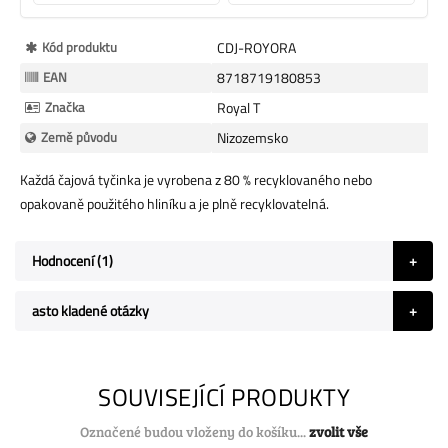
Více
Kód produktu
CDJ-ROYORA
informací
EAN
8718719180853
Značka
Royal T
Země původu
Nizozemsko
Každá čajová tyčinka je vyrobena z 80 % recyklovaného nebo
opakovaně použitého hliníku a je plně recyklovatelná.
Hodnocení
1
asto kladené otázky
SOUVISEJÍCÍ PRODUKTY
Označené budou vloženy do košíku...
zvolit vše