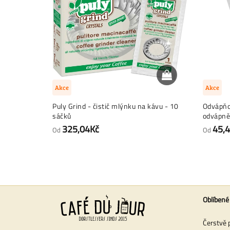
Akce
Akce
Puly Grind - čistič mlýnku na kávu - 10
Odvápňov
sáčků
odvápně
325,04Kč
45,
Od
Od
Oblíbené
Čerstvě 