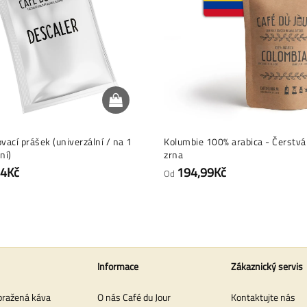
ací prášek (univerzální / na 1
Kolumbie 100% arabica - Čerstvá
ní)
zrna
44Kč
194,99Kč
Od
Informace
Zákaznický servis
pražená káva
O nás Café du Jour
Kontaktujte nás