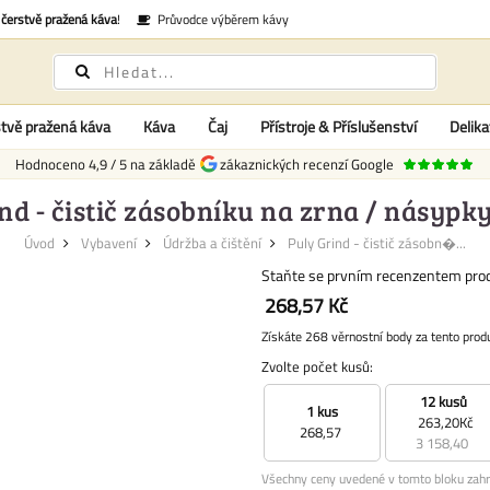
é
čerstvě pražená káva
!
Průvodce výběrem kávy
tvě pražená káva
Káva
Čaj
Přístroje & Příslušenství
Delika
Hodnoceno
4,9
/
5
na základě
zákaznických recenzí Google
nd - čistič zásobníku na zrna / násypky
Úvod
Vybavení
Údržba a čištění
Puly Grind - čistič zásobn�...
Staňte se prvním recenzentem pro
268,57 Kč
Získáte 268 věrnostní body za tento prod
Zvolte počet kusů:
12 kusů
1 kus
263,20Kč
268,57
3 158,40
Všechny ceny uvedené v tomto bloku zahr