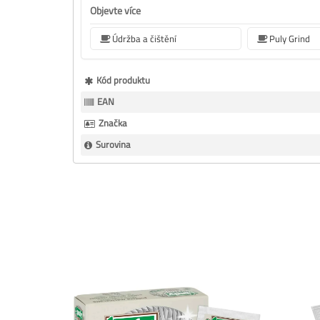
Objevte více
Údržba a čištění
Puly Grind
Více
Kód produktu
informací
EAN
Značka
Surovina