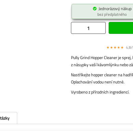
Jednorázový nákup
bez předplatného
★★★★★
4,8/5
Pully Grind Hopper Cleaner je sprej
z násypky vaší kávomlýnku nebo zá
Nastříkejte hopper cleaner na hadří
Oplachování vodou není nutné.
Vyrobeno z přírodních ingrediencí.
otázky