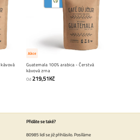
Akce
 kávová
Guatemala 100% arabica - Čerstvá
Jižní Ameri
kávová zrna
kávová zrn
219,51Kč
194,9
Od
Od
Přidáte se také?
80985 lidí se již přihlásilo. Posíláme