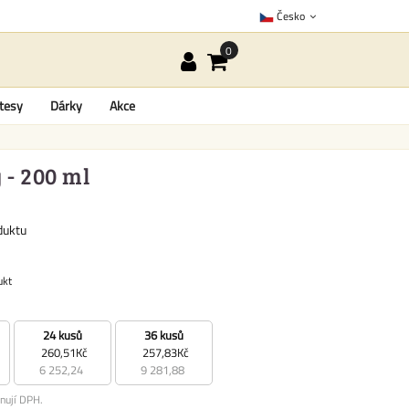
Česko
tesy
Dárky
Akce
 - 200 ml
duktu
ukt
24 kusů
36 kusů
260,51Kč
257,83Kč
6 252,24
9 281,88
nují DPH.