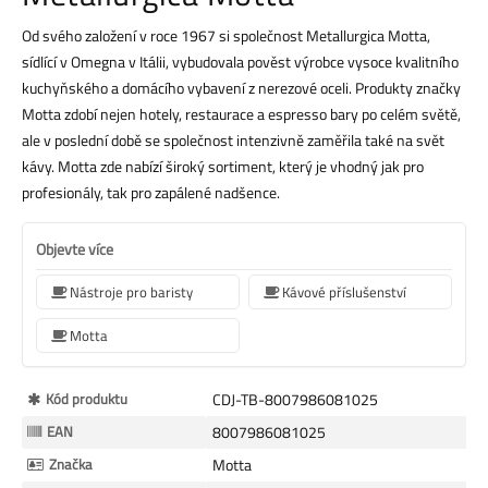
Od svého založení v roce 1967 si společnost Metallurgica Motta,
sídlící v Omegna v Itálii, vybudovala pověst výrobce vysoce kvalitního
kuchyňského a domácího vybavení z nerezové oceli. Produkty značky
Motta zdobí nejen hotely, restaurace a espresso bary po celém světě,
ale v poslední době se společnost intenzivně zaměřila také na svět
kávy. Motta zde nabízí široký sortiment, který je vhodný jak pro
profesionály, tak pro zapálené nadšence.
Objevte více
Nástroje pro baristy
Kávové příslušenství
Motta
Více
Kód produktu
CDJ-TB-8007986081025
informací
EAN
8007986081025
Značka
Motta