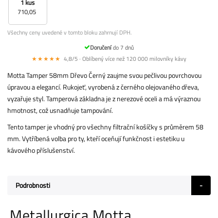
1 kus
710,05
Všechny ceny uvedené v tomto bloku zahrnují DPH.
Doručení
do 7 dnů
★★★★★
4,8/5 · Oblíbený více než 120 000 milovníky kávy
Motta Tamper 58mm Dřevo Černý zaujme svou pečlivou povrchovou
úpravou a elegancí. Rukojeť, vyrobená z černého olejovaného dřeva,
vyzařuje styl. Tamperová základna je z nerezové oceli a má výraznou
hmotnost, což usnadňuje tampování.
Tento tamper je vhodný pro všechny filtrační košíčky s průměrem 58
mm. Vytříbená volba pro ty, kteří oceňují funkčnost i estetiku u
kávového příslušenství.
Podrobnosti
Metallurgica Motta