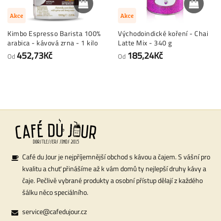
Akce
Akce
Kimbo Espresso Barista 100%
Východoindické koření - Chai
arabica - kávová zrna - 1 kilo
Latte Mix - 340 g
452,73Kč
185,24Kč
Od
Od
Café du Jour je nejpříjemnější obchod s kávou a čajem. S vášní pro
kvalitu a chuť přinášíme až k vám domů ty nejlepší druhy kávy a
čaje. Pečlivě vybrané produkty a osobní přístup dělají z každého
šálku něco speciálního.
service@cafedujour.cz