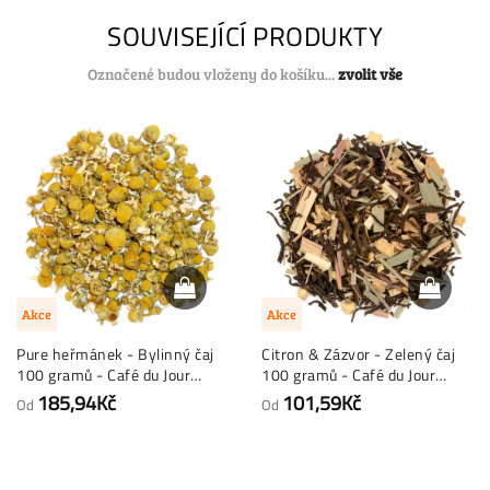
SOUVISEJÍCÍ PRODUKTY
Označené budou vloženy do košíku...
zvolit vše
Akce
Akce
Pure heřmánek - Bylinný čaj
Citron & Zázvor - Zelený čaj
100 gramů - Café du Jour
100 gramů - Café du Jour
sypaný čaj
sypaný čaj
185,94Kč
101,59Kč
Od
Od