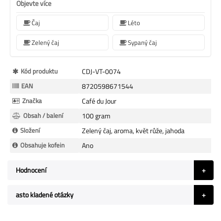
Objevte více
Čaj
Léto
Zelený čaj
Sypaný čaj
Více
Kód produktu
CDJ-VT-0074
informací
EAN
8720598671544
Značka
Café du Jour
Obsah / balení
100 gram
Složení
Zelený čaj, aroma, květ růže, jahoda
Obsahuje kofein
Ano
Hodnocení
asto kladené otázky