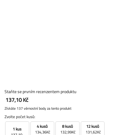
Staňte se prvním recenzentem produktu
137,10 Kč
Získáte 137 věrnostní body za tento produkt
Zvolte počet kusů:
4 kusů
8 kusů
12 kusů
1 kus
134,36Kč
132,99Kč
131,62Kč
137,10