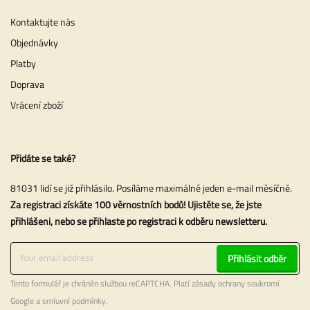
Kontaktujte nás
Objednávky
Platby
Doprava
Vrácení zboží
Přidáte se také?
81031 lidí se již přihlásilo. Posíláme maximálně jeden e-mail měsíčně.
Za registraci získáte 100 věrnostních bodů! Ujistěte se, že jste
přihlášeni, nebo se přihlaste po registraci k odběru newsletteru.
Přihlásit odběr
Tento formulář je chráněn službou reCAPTCHA. Platí
zásady ochrany soukromí
Google a
smluvní podmínky
.