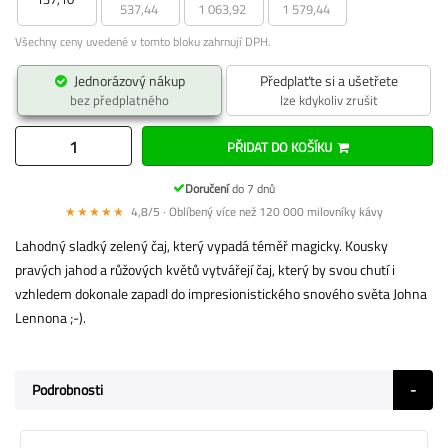
537,44
1 063,92
1 579,44
Všechny ceny uvedené v tomto bloku zahrnují DPH.
Jednorázový nákup
Předplaťte si a ušetřete
bez předplatného
lze kdykoliv zrušit
PŘIDAT DO KOŠÍKU
Doručení
do 7 dnů
★★★★★
4,8/5 · Oblíbený více než 120 000 milovníky kávy
Lahodný sladký zelený čaj, který vypadá téměř magicky. Kousky
pravých jahod a růžových květů vytvářejí čaj, který by svou chutí i
vzhledem dokonale zapadl do impresionistického snového světa Johna
Lennona ;-).
Podrobnosti