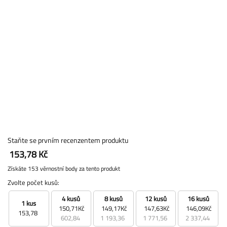
Staňte se prvním recenzentem produktu
153,78 Kč
Získáte 153 věrnostní body za tento produkt
Zvolte počet kusů:
4 kusů
8 kusů
12 kusů
16 kusů
1 kus
150,71Kč
149,17Kč
147,63Kč
146,09Kč
153,78
602,84
1 193,36
1 771,56
2 337,44