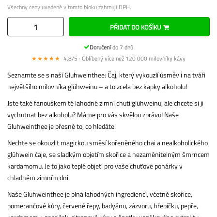
Všechny ceny uvedené v tomto bloku zahrnují DPH.
PŘIDAT DO KOŠÍKU
Doručení
do 7 dnů
★★★★★
4,8/5 · Oblíbený více než 120 000 milovníky kávy
Seznamte se s naší Gluhweinthee: Čaj, který vykouzlí úsměv i na tváři
největšího milovníka glühweinu – a to zcela bez kapky alkoholu!
Jste také fanouškem té lahodné zimní chuti glühweinu, ale chcete si ji
vychutnat bez alkoholu? Máme pro vás skvělou zprávu! Naše
Gluhweinthee je přesně to, co hledáte.
Nechte se okouzlit magickou směsí kořeněného chai a nealkoholického
glühwein čaje, se sladkým objetím skořice a nezaměnitelným šmrncem
kardamomu. Je to jako teplé objetí pro vaše chuťové pohárky v
chladném zimním dni.
Naše Gluhweinthee je plná lahodných ingrediencí, včetně skořice,
pomerančové kůry, červené řepy, badyánu, zázvoru, hřebíčku, pepře,