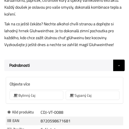
kardamomu, papriček, citronové kůry a špetky vanilkového extraktu.
Každý doušek je oslavou pro vaše smysly, dokonalá kombinace tepla a
koření.
Tak na co ještě čekáte? Nechte alkohol chvíli stranou a dopřejte si
lahodný hrnek Gluhweinthee. Je to dokonalá zimní pochoutka pro
každého, kdo chce zažít útulnou chuť glühweinu bez kocoviny.
Vyzkoušejte ji ještě dnes a nechte se zahřát magií Gluhweinthee!
Podrobnosti
Objevte více
Bylinný čaj
Sypaný čaj
Více
Kód produktu
CDJ-VT-0088
informací
EAN
8720598671681