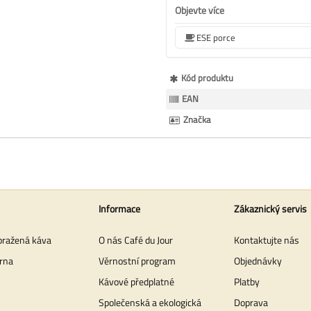
Objevte více
ESE porce
Více
Kód produktu
informací
EAN
Značka
Informace
Zákaznický servis
pražená káva
O nás Café du Jour
Kontaktujte nás
rna
Věrnostní program
Objednávky
Kávové předplatné
Platby
Společenská a ekologická
Doprava