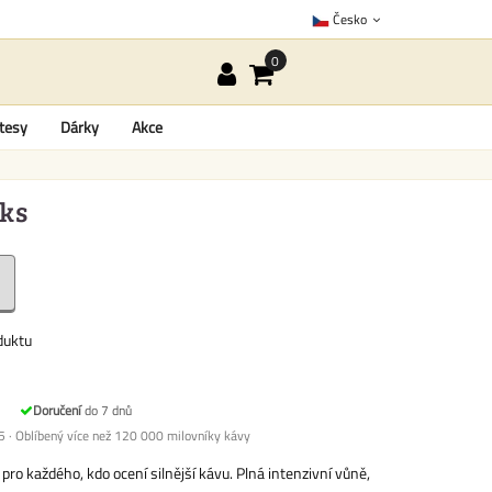
Česko
tesy
Dárky
Akce
 ks
duktu
Doručení
do 7 dnů
 · Oblíbený více než 120 000 milovníky kávy
o každého, kdo ocení silnější kávu. Plná intenzivní vůně,