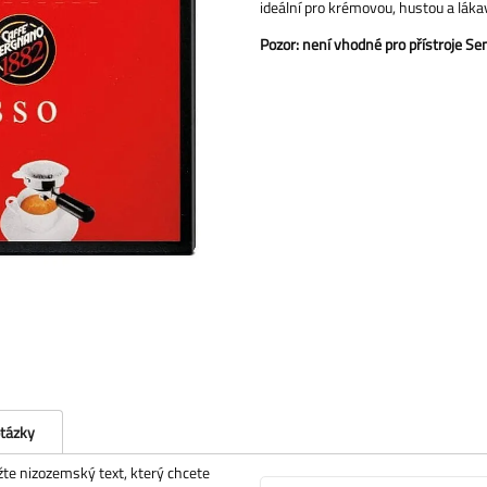
ideální pro krémovou, hustou a láka
Pozor: není vhodné pro přístroje S
otázky
ožte nizozemský text, který chcete