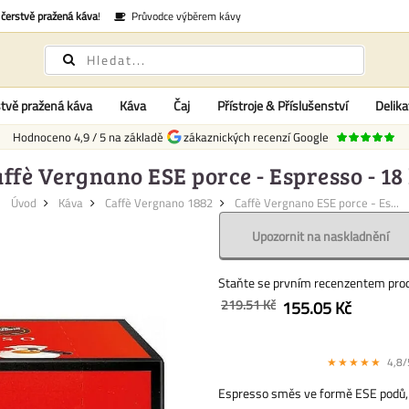
é
čerstvě pražená káva
!
Průvodce výběrem kávy
tvě pražená káva
Káva
Čaj
Přístroje & Příslušenství
Delika
Hodnoceno
4,9
/
5
na základě
zákaznických recenzí Google
ffè Vergnano ESE porce - Espresso - 18
Úvod
Káva
Caffè Vergnano 1882
Caffè Vergnano ESE porce - Es...
Upozornit na naskladnění
Staňte se prvním recenzentem pro
219.51 Kč
155.05 Kč
★★★★★
4,8/5
Espresso směs ve formě ESE podů, pr