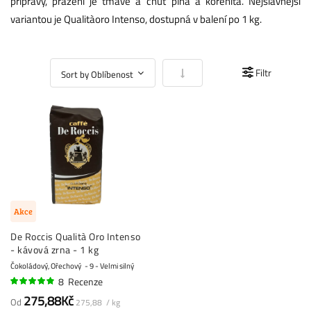
přípravy, pražení je tmavé a chuť plná a kořenitá. Nejslavnější
variantou je Qualitàoro Intenso, dostupná v balení po 1 kg.
Nastavit vzestupně
Filtr
Akce
De Roccis Qualità Oro Intenso
- kávová zrna - 1 kg
Čokoládový, Ořechový
9 - Velmi silný
8
Recenze
94%
275,88Kč
Od
275,88 / kg