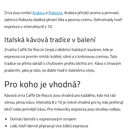
Zrna jsou směsí
Arabica
a
Robusta
. Arabica přináší aroma a jemnost,
zatímco Robusta dodává plnost těla a pevnou cremu. Dohromady tvoří
espresso s intenzitou 8 z 10.
Italská kávová tradice v balení
Značka Caffè De Roccis čerpá z dědictví italských kaváren, kde je
espresso na prvním místě: krátké, silné a s krémovou cremou. Tato
tradice se přímo odráží v chuťovém profilu těchto zrn. Káva s tmavým
pražením, jako je tato, se dobře hodí k italskému stylu.
Pro koho je vhodná?
Kávová zrna Caffè De Roccis jsou vhodná pro každého, kdo má rád
silnou, plnou kávu. Intenzita 8 z 10 je méně vhodná pro ty, kdo preferují
lehčí nebo jemnější kávu. Pro milovníky espressa jsou skvělou volbou.
Domácí baristé s espressovým strojem
Lidé, kteří denně připravují více šálků espressa