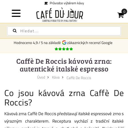
Průvodce výběrem kávy
Hodnoceno
4,9
/
5
na základě
zákaznických recenzí Google
Caffè De Roccis kávová zrna:
autentické italské espresso
Úvod
Káva
Caffè De Roccis
Co jsou kávová zrna Caffè De
Roccis?
Kávová zrna Caffè De Roccis představují italské espressové zrno s
výrazným charakterem. Receptura vychází z tradiční italské