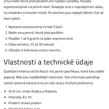
Zrna melte těsně před použitím pro nejlepší výsledky. Použijte
espressomlýnek na jemné mletí. Skladujte zrna v neprodyšném obalu,
na chladném a tmavém místě. Po otevření jsou nejlepší během čtyř až
šesti týdnů.
Nastavte espressostroj na tlak 9 barů
Melte zrna jemně, těsně před použitím
Použijte 7 až 9 gramů na jeden espresso shot
Doba extrakce: 25 až 30 sekund
Užívejte si krémovou cremu navrchu
Vlastnosti a technické údaje
Qualitàoro Intenso od De Roccis má jasné specifikace, které kávu dobře
popisují. Níže jsou nejdůležitější vlastnosti. Tyto informace pomáhají
vybrat správná kávová zrna pro váš stroj a chuťové preference.
Druh zrn: směs Arabica a Robusta
Intenzita: 8 z 10
Pražení: tmavé pražení
Hmotnost balení: 1 kg