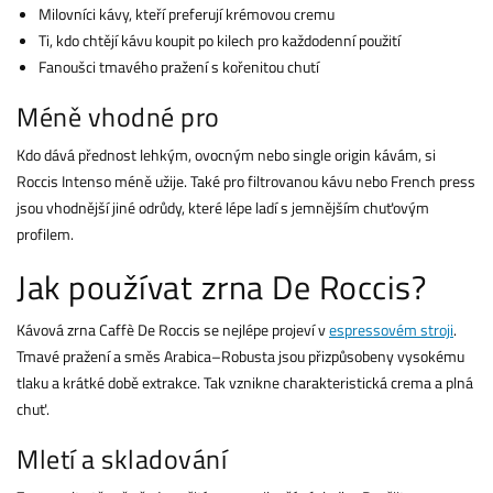
Milovníci kávy, kteří preferují krémovou cremu
Ti, kdo chtějí kávu koupit po kilech pro každodenní použití
Fanoušci tmavého pražení s kořenitou chutí
Méně vhodné pro
Kdo dává přednost lehkým, ovocným nebo single origin kávám, si
Roccis Intenso méně užije. Také pro filtrovanou kávu nebo French press
jsou vhodnější jiné odrůdy, které lépe ladí s jemnějším chuťovým
profilem.
Jak používat zrna De Roccis?
Kávová zrna Caffè De Roccis se nejlépe projeví v
espressovém stroji
.
Tmavé pražení a směs Arabica–Robusta jsou přizpůsobeny vysokému
tlaku a krátké době extrakce. Tak vznikne charakteristická crema a plná
chuť.
Mletí a skladování